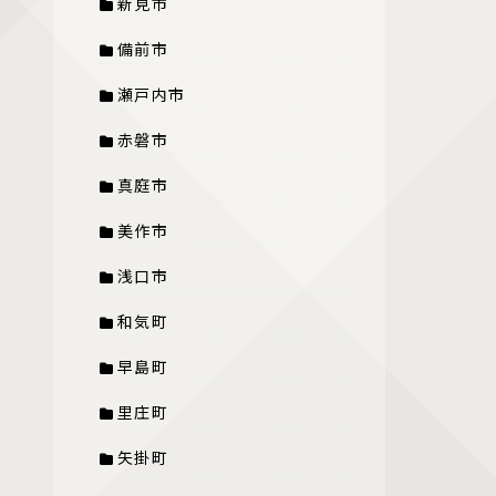
新見市
備前市
瀬戸内市
赤磐市
真庭市
美作市
浅口市
和気町
早島町
里庄町
矢掛町