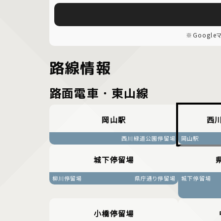
※Googl
路線情報
路面電車・東山線
岡山駅
西
西川緑道公園停留場
岡山駅
城下停留場
柳川停留場
県庁通り停留場
城下停留場
小橋停留場