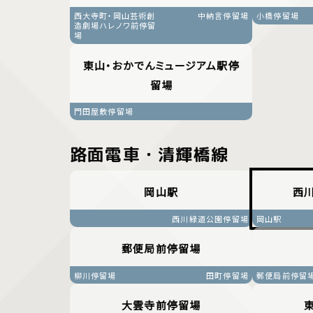
西大寺町・岡山芸術創
中納言停留場
小橋停留場
造劇場ハレノワ前停留
場
東山・おかでんミュージアム駅停
留場
門田屋敷停留場
路面電車・清輝橋線
岡山駅
西
西川緑道公園停留場
岡山駅
郵便局前停留場
柳川停留場
田町停留場
郵便局前停留
大雲寺前停留場