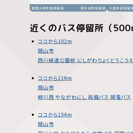
新西大寺町筋停留場
東中央町停留場
大雲寺前停留
近くのバス停留所（500
ココから
102m
岡山市
西川緑道公園前
にしがわりょくどうこう
ココから
119m
岡山市
柳川西
やながわにし
両備バス
岡電バス
ココから
154m
岡山市