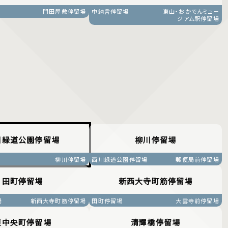
門田屋敷停留場
中納言停留場
東山・おかでんミュー
ジアム駅停留場
川緑道公園停留場
柳川停留場
柳川停留場
西川緑道公園停留場
郵便局前停留場
田町停留場
新西大寺町筋停留場
場
新西大寺町筋停留場
田町停留場
大雲寺前停留場
東中央町停留場
清輝橋停留場