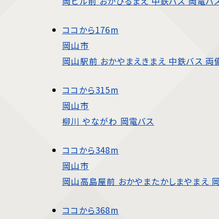
岡ビル前
おかびるまえ
中鉄バス
岡電バ
ココから
176m
岡山市
岡山駅前
おかやまえきまえ
中鉄バス
両
ココから
315m
岡山市
柳川
やながわ
岡電バス
ココから
348m
岡山市
岡山高島屋前
おかやまたかしまやまえ
ココから
368m