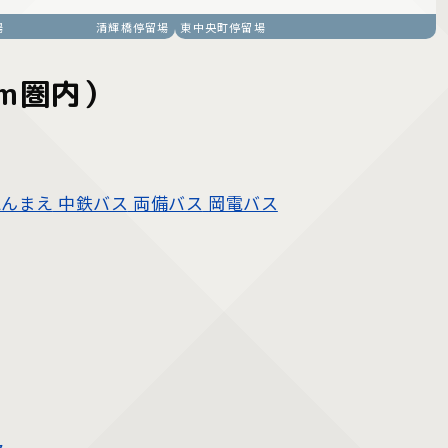
場
清輝橋停留場
東中央町停留場
m圏内）
えんまえ
中鉄バス
両備バス
岡電バス