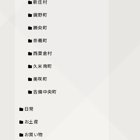
新庄村
鏡野町
勝央町
奈義町
西粟倉村
久米南町
美咲町
吉備中央町
日常
お土産
お買い物