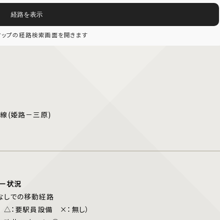
経路を表示
eマップの経路検索画面を開きます
線(姫路－三原)
線
リー状況
しでの移動経路
 △：要駅員設備 ×：無し）