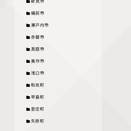
新見市
備前市
瀬戸内市
赤磐市
真庭市
美作市
浅口市
和気町
早島町
里庄町
矢掛町