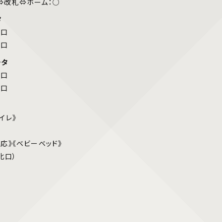
改札⇔ホーム：○
タ
北口
南口
ータ
北口
南口
イレ》
応》《ベビーベッド》
北口）