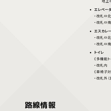
地上⇔
エレベー
・改札⇔
・改札⇔
エスカレ
・改札⇔
・改札⇔
トイレ
《多機能ト
・改札内
《車椅子対
・改札外（
路線情報