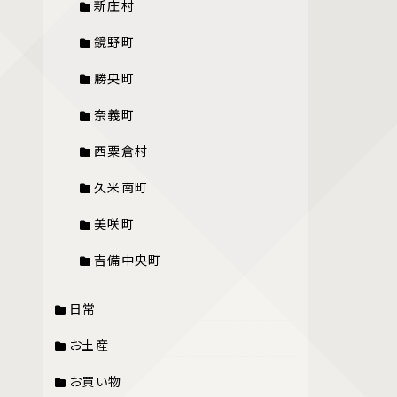
新庄村
鏡野町
勝央町
奈義町
西粟倉村
久米南町
美咲町
吉備中央町
日常
お土産
お買い物