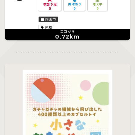
参加予定
興味あり
考え中
0
0
0
岡山市
体験
ココから
0.72km