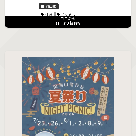
岡山市
体験
子供向け
ココから
0.72km