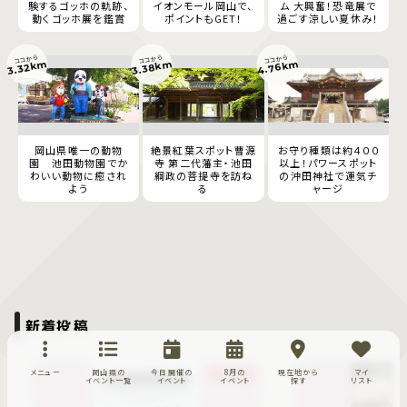
験するゴッホの軌跡、
イオンモール岡山で、
ム 大興奮！恐竜展で
動くゴッホ展を鑑賞
ポイントもGET！
過ごす涼しい夏休み！
ココから
ココから
ココから
4.76km
3.38km
3.32km
岡山県唯一の動物
絶景紅葉スポット曹源
お守り種類は約４００
園 池田動物園でか
寺 第二代藩主・池田
以上！パワースポット
わいい動物に癒され
綱政の菩提寺を訪ね
の沖田神社で運気チ
よう
る
ャージ
新着投稿
メニュー
岡山県の
今日開催の
8月の
現在地から
マイ
イベント
イベント一覧
イベント
イベント
探す
リスト