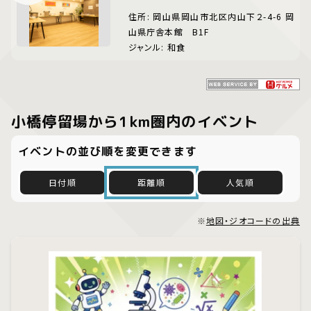
住所: 岡山県岡山市北区内山下２-4-6 岡
山県庁舎本館 B1F
ジャンル: 和食
小橋停留場から1km圏内のイベント
イベントの並び順を変更できます
日付順
距離順
人気順
※
地図・ジオコードの出典