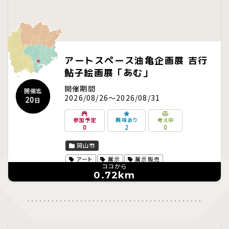
アートスペース油亀企画展 吉行
鮎子絵画展「あむ」
開催期間
開催迄
2026/08/26～2026/08/31
20
日
参加予定
興味あり
考え中
0
2
0
岡山市
アート
展示
展示販売
ココから
0.72km