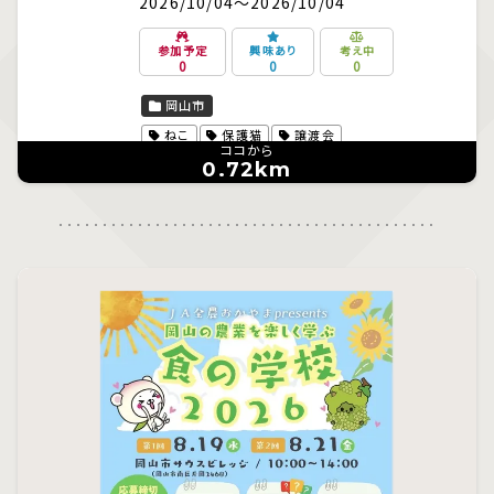
2026/10/04～2026/10/04
参加予定
興味あり
考え中
0
0
0
岡山市
ねこ
保護猫
譲渡会
ココから
0.72km