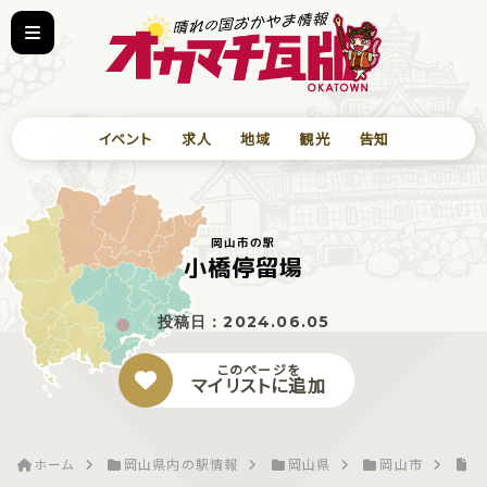
イベント
求人
地域
観光
告知
岡山市の駅
小橋停留場
投稿日：
2024.06.05
このページを
マイリストに追加
ホーム
岡山県内の駅情報
岡山県
岡山市
小