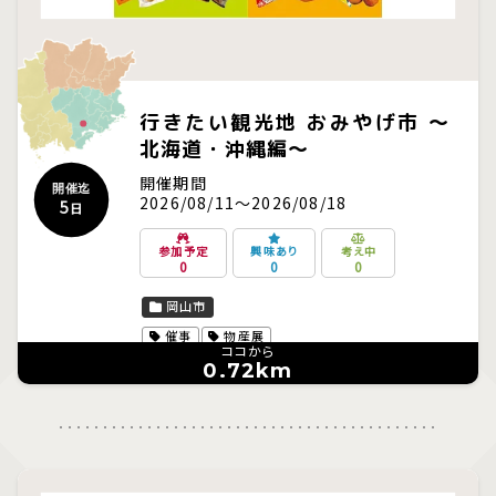
行きたい観光地 おみやげ市 ～
北海道・沖縄編～
開催期間
開催迄
2026/08/11～2026/08/18
5
日
参加予定
興味あり
考え中
0
0
0
岡山市
催事
物産展
ココから
0.72km