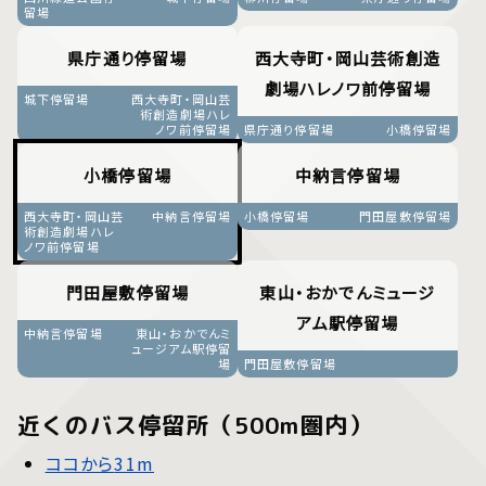
留場
県庁通り停留場
西大寺町・岡山芸術創造
劇場ハレノワ前停留場
城下停留場
西大寺町・岡山芸
術創造劇場ハレ
ノワ前停留場
県庁通り停留場
小橋停留場
小橋停留場
中納言停留場
西大寺町・岡山芸
中納言停留場
小橋停留場
門田屋敷停留場
術創造劇場ハレ
ノワ前停留場
門田屋敷停留場
東山・おかでんミュージ
アム駅停留場
中納言停留場
東山・おかでんミ
ュージアム駅停留
場
門田屋敷停留場
近くのバス停留所（500m圏内）
ココから
31m