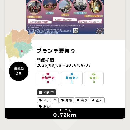
ブランチ夏祭り
開催期間
2026/08/08～2026/08/08
開催迄
2
日
参加予定
興味あり
考え中
0
1
0
岡山市
ステージ
体験
祭り
花火
飲食
ココから
0.72km