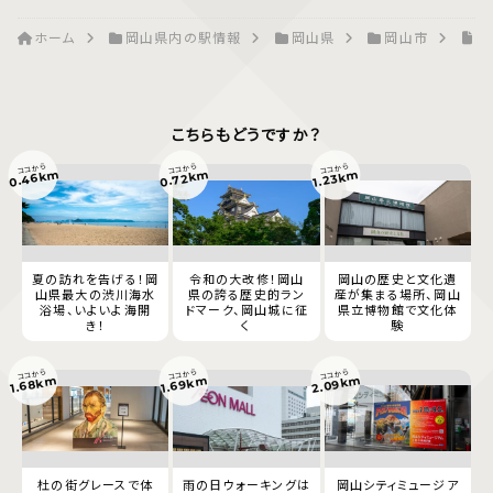
ホーム
岡山県内の駅情報
岡山県
岡山市
小
こちらもどうですか？
ココから
ココから
ココから
0.46km
0.72km
1.23km
夏の訪れを告げる！岡
令和の大改修！岡山
岡山の歴史と文化遺
山県最大の渋川海水
県の誇る歴史的ラン
産が集まる場所、岡山
浴場、いよいよ海開
ドマーク、岡山城に征
県立博物館で文化体
き！
く
験
ココから
ココから
ココから
2.09km
1.68km
1.69km
杜の街グレースで体
雨の日ウォーキングは
岡山シティミュージア