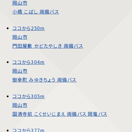
岡山市
小橋
こばし
両備バス
ココから
250m
岡山市
門田屋敷
かどたやしき
両備バス
ココから
304m
岡山市
御幸町
みゆきちょう
両備バス
ココから
305m
岡山市
国清寺前
こくせいじまえ
両備バス
岡電バス
ココから
377m