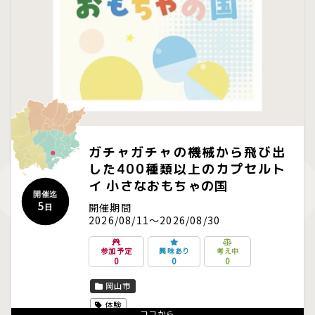
ガチャガチャの機械から飛び出
した400種類以上のカプセルト
イ 小さなおもちゃの国
開催迄
5
開催期間
日
2026/08/11～2026/08/30
参加予定
興味あり
考え中
0
0
0
岡山市
体験
ココから