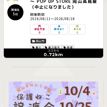
～ POP UP STORE 岡山高島屋
（中止になりました）
開催迄
5
開催期間
日
2026/08/11～2026/08/18
参加予定
興味あり
考え中
0
0
0
岡山市
展示
展示販売
映画
ココから
0.72km