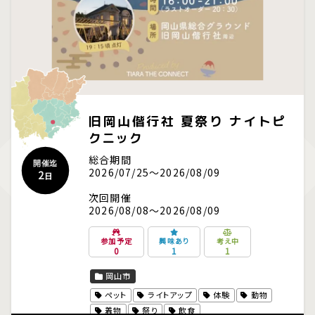
旧岡山偕行社 夏祭り ナイトピ
クニック
総合期間
開催迄
2026/07/25～2026/08/09
2
日
次回開催
2026/08/08～2026/08/09
参加予定
興味あり
考え中
0
1
1
岡山市
ペット
ライトアップ
体験
動物
着物
祭り
飲食