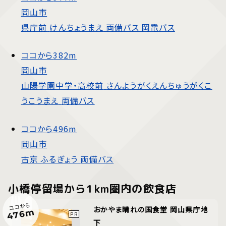
岡山市
県庁前
けんちょうまえ
両備バス
岡電バス
ココから
382m
岡山市
山陽学園中学・高校前
さんようがくえんちゅうがくこ
うこうまえ
両備バス
ココから
496m
岡山市
古京
ふるぎょう
両備バス
小橋停留場から1km圏内の飲食店
ココから
おかやま晴れの国食堂 岡山県庁地
476m
下