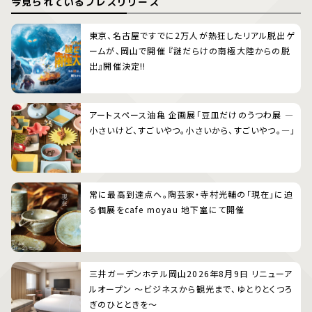
今見られているプレスリリース
東京、名古屋ですでに2万人が熱狂したリアル脱出ゲ
ームが、岡山で開催 『謎だらけの南極大陸からの脱
出』開催決定!!
アートスペース油亀 企画展「豆皿だけのうつわ展 ―
小さいけど、すごいやつ。小さいから、すごいやつ。―」
常に最高到達点へ。陶芸家・寺村光輔の「現在」に迫
る個展をcafe moyau 地下室にて開催
三井ガーデンホテル岡山2026年8月9日 リニューア
ルオープン 〜ビジネスから観光まで、ゆとりとくつろ
ぎのひとときを〜