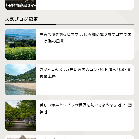
人気ブログ記事
牛窓で咲き誇るヒマワリ、段々畑が織り成す日本のエ
ーゲ海の風景
穴ジャコのメッカ笠岡方面のコンパクト海水浴場・青
佐鼻海岸
美しい海岸とジブリの世界を訪れるような参道、牛窓
神社