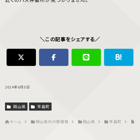
＼この記事をシェアする／
2024年6月5日
岡山県
早島町
ホーム
岡山県内の駅情報
岡山県
早島町
早