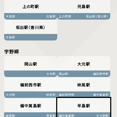
上の町駅
児島駅
木見駅
児島駅
上の町駅
坂出駅（香川県）
坂出駅（香川県）
児島駅
宇野線
岡山駅
大元駅
大元駅
岡山駅
備前西市駅
備前西市駅
妹尾駅
大元駅
妹尾駅
備前西市駅
備中箕島駅
備中箕島駅
早島駅
妹尾駅
早島駅
備中箕島駅
久々原駅