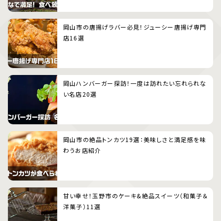
岡山市の唐揚げラバー必見！ジューシー唐揚げ専門
店16選
岡山ハンバーガー探訪！一度は訪れたい忘れられな
い名店20選
岡山市の絶品トンカツ19選：美味しさと満足感を味
わうお店紹介
甘い幸せ！玉野市のケーキ&絶品スイーツ（和菓子＆
洋菓子）11選