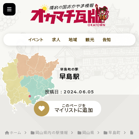
イベント
求人
地域
観光
告知
早島町の駅
早島駅
投稿日：
2024.06.05
このページを
マイリストに追加
ホーム
岡山県内の駅情報
岡山県
早島町
早