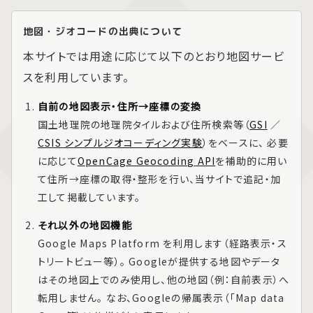
地図・ジオコードの出典について
本サイトでは用途に応じて以下のとおり地図サービ
スを利用しています。
自前の地図表示・住所→座標の変換
国土地理院の地理院タイルおよび住所検索等（
GSI
／
CSIS シンプルジオコーディング実験
）をベースに、 必要
に応じて
OpenCage Geocoding API
を補助的に用い
て住所→座標の取得・整形を行い、当サイトで追記・加
工して掲載しています。
それ以外の地図機能
Google Maps Platform
を利用します（経路表示・ス
トリートビュー等）。 Googleが提供する地図やデータ
はその地図上でのみ使用し、他の地図（例：自前表示）へ
転用しません。 なお、Googleの帰属表示（「Map data