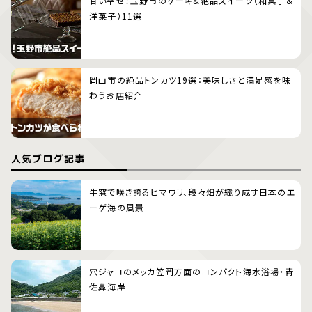
甘い幸せ！玉野市のケーキ&絶品スイーツ（和菓子＆
洋菓子）11選
岡山市の絶品トンカツ19選：美味しさと満足感を味
わうお店紹介
人気ブログ記事
牛窓で咲き誇るヒマワリ、段々畑が織り成す日本のエ
ーゲ海の風景
穴ジャコのメッカ笠岡方面のコンパクト海水浴場・青
佐鼻海岸