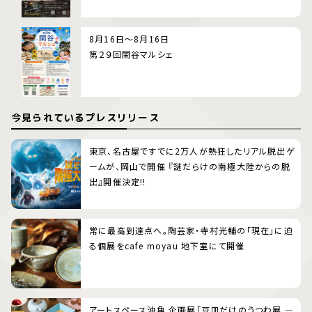
8月16日～8月16日
第２９回閑谷マルシェ
今見られているプレスリリース
東京、名古屋ですでに2万人が熱狂したリアル脱出ゲ
ームが、岡山で開催 『謎だらけの南極大陸からの脱
出』開催決定!!
常に最高到達点へ。陶芸家・寺村光輔の「現在」に迫
る個展をcafe moyau 地下室にて開催
アートスペース油亀 企画展「豆皿だけのうつわ展 ―