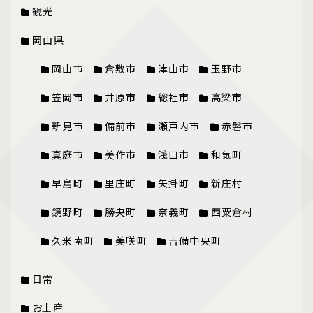
観光
岡山県
岡山市
倉敷市
津山市
玉野市
笠岡市
井原市
総社市
高梁市
新見市
備前市
瀬戸内市
赤磐市
真庭市
美作市
浅口市
和気町
早島町
里庄町
矢掛町
新庄村
鏡野町
勝央町
奈義町
西粟倉村
久米南町
美咲町
吉備中央町
日常
お土産