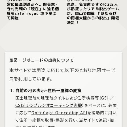
2025.10.08
2026.06.23
常に最高到達点へ。陶芸家・
東京、名古屋ですでに2万人
寺村光輔の「現在」に迫る個
が熱狂したリアル脱出ゲーム
展をcafe moyau 地下室に
が、岡山で開催 『謎だらけ
て開催
の南極大陸からの脱出』開催
決定!!
地図・ジオコードの出典について
本サイトでは用途に応じて以下のとおり地図サービ
スを利用しています。
自前の地図表示・住所→座標の変換
国土地理院の地理院タイルおよび住所検索等（
GSI
／
CSIS シンプルジオコーディング実験
）をベースに、 必要
に応じて
OpenCage Geocoding API
を補助的に用い
て住所→座標の取得・整形を行い、当サイトで追記・加