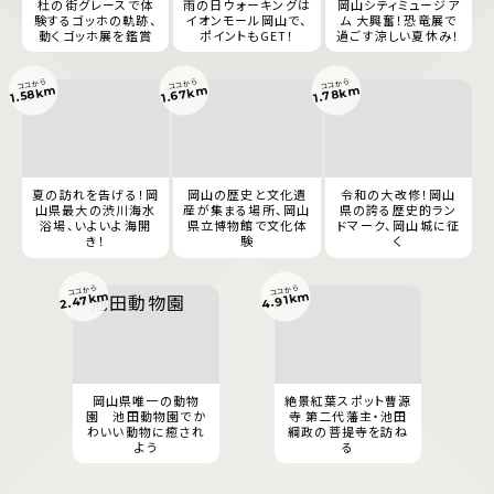
杜の街グレースで体
雨の日ウォーキングは
岡山シティミュージア
験するゴッホの軌跡、
イオンモール岡山で、
ム 大興奮！恐竜展で
動くゴッホ展を鑑賞
ポイントもGET！
過ごす涼しい夏休み！
ココから
ココから
ココから
1.67km
1.78km
1.58km
夏の訪れを告げる！岡
岡山の歴史と文化遺
令和の大改修！岡山
山県最大の渋川海水
産が集まる場所、岡山
県の誇る歴史的ラン
浴場、いよいよ海開
県立博物館で文化体
ドマーク、岡山城に征
き！
験
く
ココから
ココから
2.47km
4.91km
岡山県唯一の動物
絶景紅葉スポット曹源
園 池田動物園でか
寺 第二代藩主・池田
わいい動物に癒され
綱政の菩提寺を訪ね
よう
る