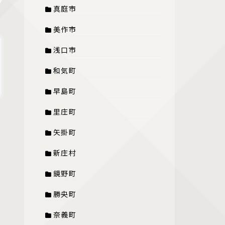
真庭市
美作市
浅口市
和気町
早島町
里庄町
矢掛町
新庄村
鏡野町
勝央町
奈義町