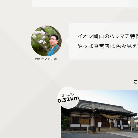
イオン岡山のハレマチ特
やっぱ直営店は色々見え
こ
ココから
0.32km