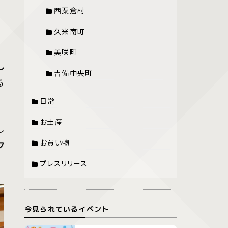
西粟倉村
久米南町
美咲町
し
吉備中央町
る
日常
お土産
し
お買い物
フ
プレスリリース
今見られているイベント