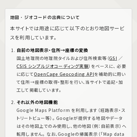
地図・ジオコードの出典について
本サイトでは用途に応じて以下のとおり地図サービ
スを利用しています。
自前の地図表示・住所→座標の変換
国土地理院の地理院タイルおよび住所検索等（
GSI
／
CSIS シンプルジオコーディング実験
）をベースに、 必要
に応じて
OpenCage Geocoding API
を補助的に用い
て住所→座標の取得・整形を行い、当サイトで追記・加
工して掲載しています。
それ以外の地図機能
Google Maps Platform
を利用します（経路表示・ス
トリートビュー等）。 Googleが提供する地図やデータ
はその地図上でのみ使用し、他の地図（例：自前表示）へ
転用しません。 なお、Googleの帰属表示（「Map data