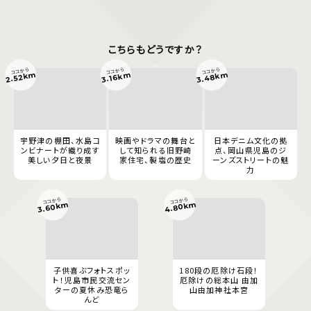
こちらもどうですか？
ココから
ココから
ココから
3.48km
2.52km
3.16km
宇野津の棚田、水島コ
映画やドラマの舞台と
日本デニム文化の拠
ンビナートが織り成す
して知られる旧野崎
点、岡山県児島のジ
美しい夕日と夜景
家住宅、製塩の歴史
ーンズストリートの魅
力
ココから
ココから
4.80km
3.60km
子供喜ぶフォトスポッ
180段の厄除け石段！
ト！児島市民交流セン
厄除けの総本山 由加
ターの夏休み恐竜ら
山由加神社本宮
んど