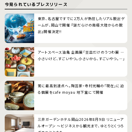
今見られているプレスリリース
東京、名古屋ですでに2万人が熱狂したリアル脱出ゲ
ームが、岡山で開催 『謎だらけの南極大陸からの脱
出』開催決定!!
アートスペース油亀 企画展「豆皿だけのうつわ展 ―
小さいけど、すごいやつ。小さいから、すごいやつ。―」
常に最高到達点へ。陶芸家・寺村光輔の「現在」に迫
る個展をcafe moyau 地下室にて開催
三井ガーデンホテル岡山2026年8月9日 リニューア
ルオープン 〜ビジネスから観光まで、ゆとりとくつろ