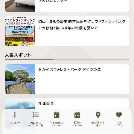
ぎのひとときを〜
岡山・油亀の歴史的古民家をクラウドファンディング
で大修繕！築140年の命綱を繋いで
人気スポット
おかやまフォレストパーク ドイツの森
奥津温泉
メニュー
岡山県の
今日開催の
8月の
現在地から
マイ
イベント一覧
イベント
イベント
探す
リスト