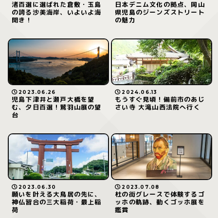
渚百選に選ばれた倉敷・玉島
日本デニム文化の拠点、岡山
の誇る沙美海岸、いよいよ海
県児島のジーンズストリート
開き！
の魅力
2023.06.26
2024.06.13
児島下津井と瀬戸大橋を望
もうすぐ見頃！備前市のあじ
む、夕日百選！鷲羽山展の望
さい寺 大滝山西法院へ行く
台
2023.06.30
2023.07.08
願いを叶える大鳥居の先に、
杜の街グレースで体験するゴ
神仏習合の三大稲荷・最上稲
ッホの軌跡、動くゴッホ展を
荷
鑑賞