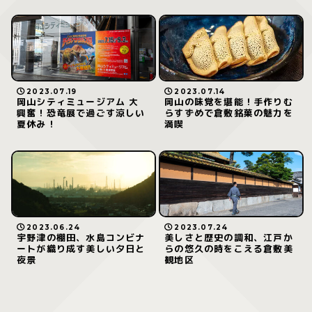
2023.07.19
2023.07.14
岡山シティミュージアム 大
岡山の味覚を堪能！手作りむ
興奮！恐竜展で過ごす涼しい
らすずめで倉敷銘菓の魅力を
夏休み！
満喫
2023.06.24
2023.07.24
宇野津の棚田、水島コンビナ
美しさと歴史の調和、江戸か
ートが織り成す美しい夕日と
らの悠久の時をこえる倉敷美
夜景
観地区