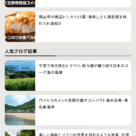
岡山市の絶品トンカツ19選：美味しさと満足感を味
わうお店紹介
人気ブログ記事
牛窓で咲き誇るヒマワリ、段々畑が織り成す日本のエ
ーゲ海の風景
穴ジャコのメッカ笠岡方面のコンパクト海水浴場・青
佐鼻海岸
美しい海岸とジブリの世界を訪れるような参道、牛窓