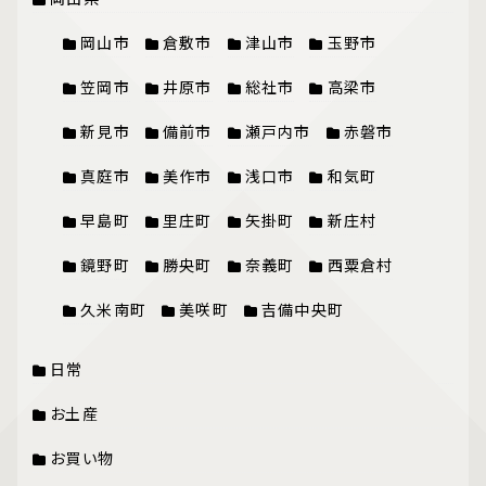
岡山市
倉敷市
津山市
玉野市
笠岡市
井原市
総社市
高梁市
新見市
備前市
瀬戸内市
赤磐市
真庭市
美作市
浅口市
和気町
早島町
里庄町
矢掛町
新庄村
鏡野町
勝央町
奈義町
西粟倉村
久米南町
美咲町
吉備中央町
日常
お土産
お買い物