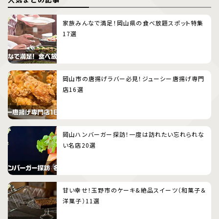
家族みんなで満足！岡山県の食べ放題スポット特集
17選
岡山市の唐揚げラバー必見！ジューシー唐揚げ専門
店16選
岡山ハンバーガー探訪！一度は訪れたい忘れられな
い名店20選
甘い幸せ！玉野市のケーキ&絶品スイーツ（和菓子＆
洋菓子）11選