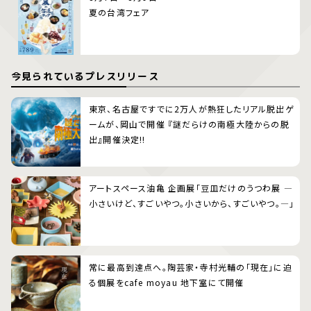
夏の台湾フェア
今見られているプレスリリース
東京、名古屋ですでに2万人が熱狂したリアル脱出ゲ
ームが、岡山で開催 『謎だらけの南極大陸からの脱
出』開催決定!!
アートスペース油亀 企画展「豆皿だけのうつわ展 ―
小さいけど、すごいやつ。小さいから、すごいやつ。―」
常に最高到達点へ。陶芸家・寺村光輔の「現在」に迫
る個展をcafe moyau 地下室にて開催