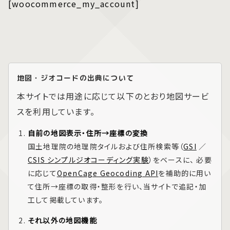
[woocommerce_my_account]
地図・ジオコードの出典について
本サイトでは用途に応じて以下のとおり地図サービ
スを利用しています。
自前の地図表示・住所→座標の変換
国土地理院の地理院タイルおよび住所検索等（
GSI
／
CSIS シンプルジオコーディング実験
）をベースに、 必要
に応じて
OpenCage Geocoding API
を補助的に用い
て住所→座標の取得・整形を行い、当サイトで追記・加
工して掲載しています。
それ以外の地図機能