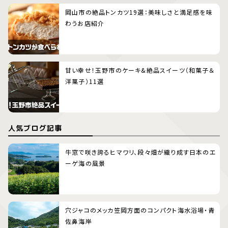
岡山市の絶品トンカツ19選：美味しさと満足感を味
わうお店紹介
甘い幸せ！玉野市のケーキ&絶品スイーツ（和菓子＆
洋菓子）11選
人気ブログ記事
牛窓で咲き誇るヒマワリ、段々畑が織り成す日本のエ
ーゲ海の風景
穴ジャコのメッカ笠岡方面のコンパクト海水浴場・青
佐鼻海岸