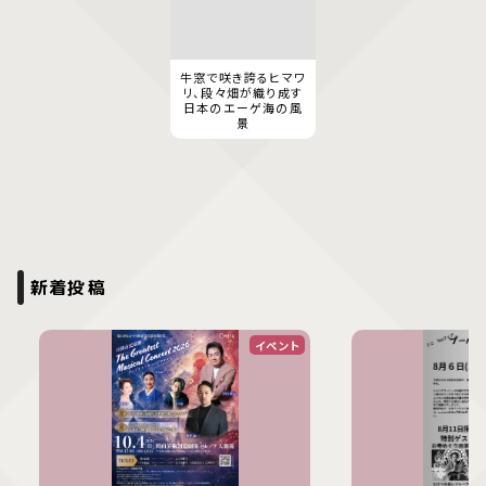
牛窓で咲き誇るヒマワ
リ、段々畑が織り成す
日本のエーゲ海の風
景
新着投稿
イベント