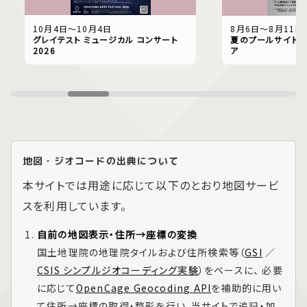
10月4日〜10月4日
8月6日〜8月11日
グレイテスト ミュージカル コンサート
夏のプールサイドで
2026
ア
地図・ジオコードの出典について
本サイトでは用途に応じて以下のとおり地図サービ
スを利用しています。
自前の地図表示・住所→座標の変換
国土地理院の地理院タイルおよび住所検索等（
GSI
／
CSIS シンプルジオコーディング実験
）をベースに、 必要
に応じて
OpenCage Geocoding API
を補助的に用い
て住所→座標の取得・整形を行い、当サイトで追記・加