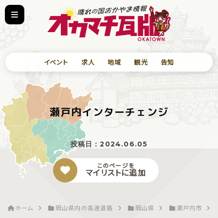
イベント
求人
地域
観光
告知
瀬戸内インターチェンジ
投稿日：
2024.06.05
このページを
マイリストに追加
ホーム
岡山県内の高速道路
岡山県
瀬戸内市