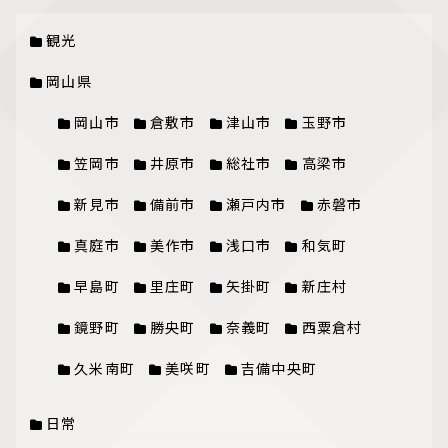
観光
岡山県
岡山市
倉敷市
津山市
玉野市
笠岡市
井原市
総社市
高梁市
新見市
備前市
瀬戸内市
赤磐市
真庭市
美作市
浅口市
和気町
早島町
里庄町
矢掛町
新庄村
鏡野町
勝央町
奈義町
西粟倉村
久米南町
美咲町
吉備中央町
日常