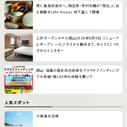
常に最高到達点へ。陶芸家・寺村光輔の「現在」に迫
る個展をcafe moyau 地下室にて開催
三井ガーデンホテル岡山2026年8月9日 リニューア
ルオープン 〜ビジネスから観光まで、ゆとりとくつろ
ぎのひとときを〜
岡山・油亀の歴史的古民家をクラウドファンディング
で大修繕！築140年の命綱を繋いで
人気スポット
沙美海水浴場