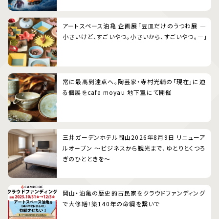
アートスペース油亀 企画展「豆皿だけのうつわ展 ―
小さいけど、すごいやつ。小さいから、すごいやつ。―」
常に最高到達点へ。陶芸家・寺村光輔の「現在」に迫
る個展をcafe moyau 地下室にて開催
三井ガーデンホテル岡山2026年8月9日 リニューア
ルオープン 〜ビジネスから観光まで、ゆとりとくつろ
ぎのひとときを〜
岡山・油亀の歴史的古民家をクラウドファンディング
で大修繕！築140年の命綱を繋いで