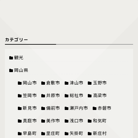
カテゴリー
観光
岡山県
岡山市
倉敷市
津山市
玉野市
笠岡市
井原市
総社市
高梁市
新見市
備前市
瀬戸内市
赤磐市
真庭市
美作市
浅口市
和気町
早島町
里庄町
矢掛町
新庄村