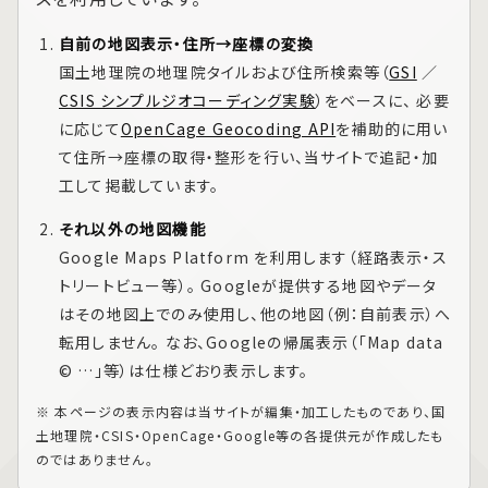
自前の地図表示・住所→座標の変換
国土地理院の地理院タイルおよび住所検索等（
GSI
／
CSIS シンプルジオコーディング実験
）をベースに、 必要
に応じて
OpenCage Geocoding API
を補助的に用い
て住所→座標の取得・整形を行い、当サイトで追記・加
工して掲載しています。
それ以外の地図機能
Google Maps Platform
を利用します（経路表示・ス
トリートビュー等）。 Googleが提供する地図やデータ
はその地図上でのみ使用し、他の地図（例：自前表示）へ
転用しません。 なお、Googleの帰属表示（「Map data
© …」等）は仕様どおり表示します。
※ 本ページの表示内容は当サイトが編集・加工したものであり、国
土地理院・CSIS・OpenCage・Google等の各提供元が作成したも
のではありません。