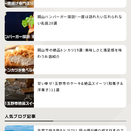
岡山ハンバーガー探訪！一度は訪れたい忘れられな
い名店20選
岡山市の絶品トンカツ19選：美味しさと満足感を味
わうお店紹介
甘い幸せ！玉野市のケーキ&絶品スイーツ（和菓子＆
洋菓子）11選
人気ブログ記事
牛窓で咲き誇るヒマワリ、段々畑が織り成す日本のエ