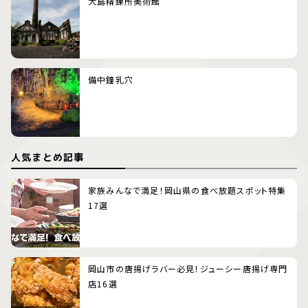
犬島精錬所美術館
備中鐘乳穴
人気まとめ記事
家族みんなで満足！岡山県の食べ放題スポット特集
17選
岡山市の唐揚げラバー必見！ジューシー唐揚げ専門
店16選