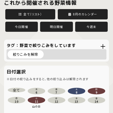
これから開催される野菜情報
全て（リスト）
8月のカレンダー
今日開催
明日開催
今週末
タグ：野菜で絞りこみをしています
絞りこみを解除
日付選択
※日付の絞り込みをすると、他の絞り込みは解除されます
全て
木
金
土
日
6
7
8
9
月
火
水
木
金
10
11
12
13
14
山の日