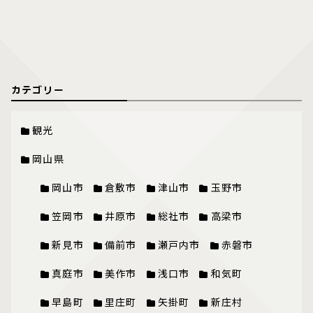
カテゴリー
観光
岡山県
岡山市
倉敷市
津山市
玉野市
笠岡市
井原市
総社市
高梁市
新見市
備前市
瀬戸内市
赤磐市
真庭市
美作市
浅口市
和気町
早島町
里庄町
矢掛町
新庄村