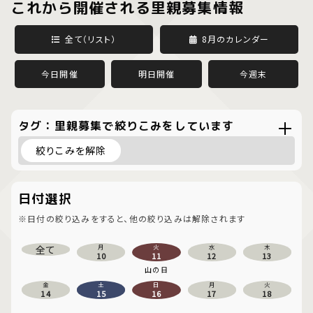
これから開催される里親募集情報
全て（リスト）
8月のカレンダー
今日開催
明日開催
今週末
タグ：里親募集で絞りこみをしています
絞りこみを解除
日付選択
※日付の絞り込みをすると、他の絞り込みは解除されます
全て
月
火
水
木
10
11
12
13
山の日
金
土
日
月
火
14
15
16
17
18