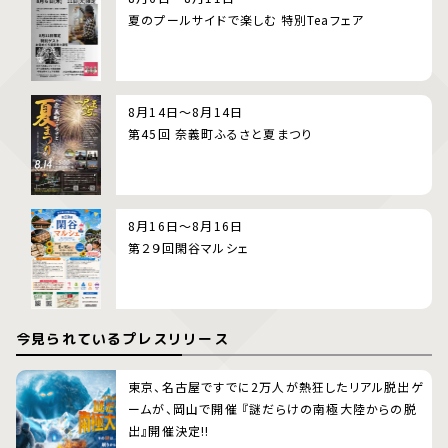
夏のプールサイドで楽しむ 特別Teaフェア
8月14日～8月14日
第45回 奈義町ふるさと夏まつり
8月16日～8月16日
第２９回閑谷マルシェ
今見られているプレスリリース
東京、名古屋ですでに2万人が熱狂したリアル脱出ゲ
ームが、岡山で開催 『謎だらけの南極大陸からの脱
出』開催決定!!