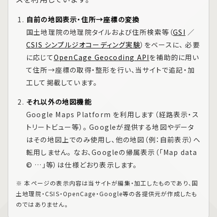
自前の地図表示・住所→座標の変換
国土地理院の地理院タイルおよび住所検索等（
GSI
／
CSIS シンプルジオコーディング実験
）をベースに、 必要
に応じて
OpenCage Geocoding API
を補助的に用い
て住所→座標の取得・整形を行い、当サイトで追記・加
工して掲載しています。
それ以外の地図機能
Google Maps Platform
を利用します（経路表示・ス
トリートビュー等）。 Googleが提供する地図やデータ
はその地図上でのみ使用し、他の地図（例：自前表示）へ
転用しません。 なお、Googleの帰属表示（「Map data
© …」等）は仕様どおり表示します。
※ 本ページの表示内容は当サイトが編集・加工したものであり、国
土地理院・CSIS・OpenCage・Google等の各提供元が作成したも
のではありません。