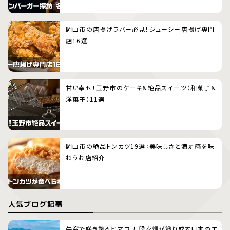
岡山市の唐揚げラバー必見！ジューシー唐揚げ専門
店16選
甘い幸せ！玉野市のケーキ&絶品スイーツ（和菓子＆
洋菓子）11選
岡山市の絶品トンカツ19選：美味しさと満足感を味
わうお店紹介
人気ブログ記事
牛窓で咲き誇るヒマワリ、段々畑が織り成す日本のエ