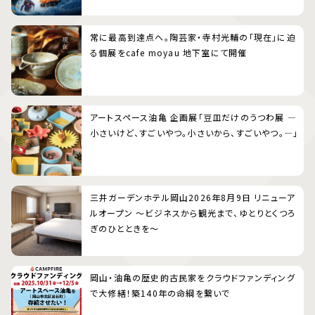
常に最高到達点へ。陶芸家・寺村光輔の「現在」に迫
る個展をcafe moyau 地下室にて開催
アートスペース油亀 企画展「豆皿だけのうつわ展 ―
小さいけど、すごいやつ。小さいから、すごいやつ。―」
三井ガーデンホテル岡山2026年8月9日 リニューア
ルオープン 〜ビジネスから観光まで、ゆとりとくつろ
ぎのひとときを〜
岡山・油亀の歴史的古民家をクラウドファンディング
で大修繕！築140年の命綱を繋いで