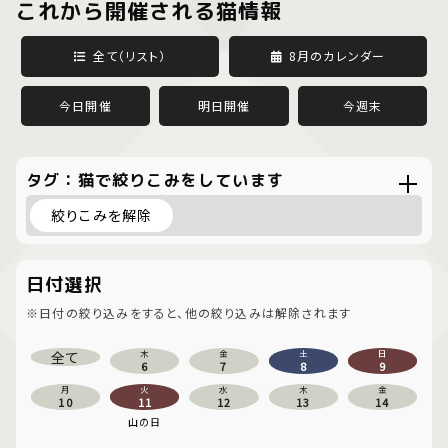
これから開催される猫情報
全て（リスト）
8月のカレンダー
今日開催
明日開催
今週末
タグ：猫で絞りこみをしています
絞りこみを解除
日付選択
※日付の絞り込みをすると、他の絞り込みは解除されます
全て
木
金
土
日
6
7
8
9
月
火
水
木
金
10
11
12
13
14
山の日