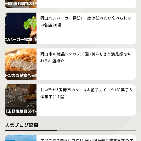
岡山ハンバーガー探訪！一度は訪れたい忘れられな
い名店20選
岡山市の絶品トンカツ19選：美味しさと満足感を味
わうお店紹介
甘い幸せ！玉野市のケーキ&絶品スイーツ（和菓子＆
洋菓子）11選
人気ブログ記事
牛窓で咲き誇るヒマワリ、段々畑が織り成す日本のエ