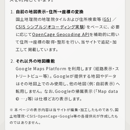
自前の地図表示・住所→座標の変換
国土地理院の地理院タイルおよび住所検索等（
GSI
／
CSIS シンプルジオコーディング実験
）をベースに、 必要
に応じて
OpenCage Geocoding API
を補助的に用い
て住所→座標の取得・整形を行い、当サイトで追記・加
工して掲載しています。
それ以外の地図機能
Google Maps Platform
を利用します（経路表示・ス
トリートビュー等）。 Googleが提供する地図やデータ
はその地図上でのみ使用し、他の地図（例：自前表示）へ
転用しません。 なお、Googleの帰属表示（「Map data
© …」等）は仕様どおり表示します。
※ 本ページの表示内容は当サイトが編集・加工したものであり、国
土地理院・CSIS・OpenCage・Google等の各提供元が作成したも
のではありません。