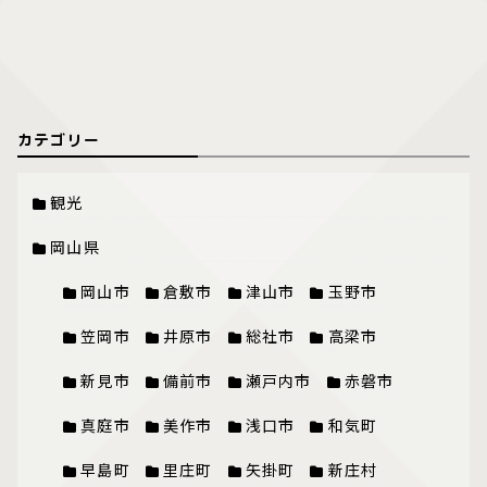
カテゴリー
観光
岡山県
岡山市
倉敷市
津山市
玉野市
笠岡市
井原市
総社市
高梁市
新見市
備前市
瀬戸内市
赤磐市
真庭市
美作市
浅口市
和気町
早島町
里庄町
矢掛町
新庄村