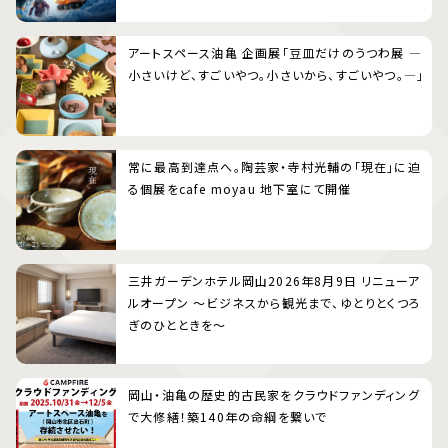
アートスペース油亀 企画展「豆皿だけのうつわ展 ―
小さいけど、すごいやつ。小さいから、すごいやつ。―」
常に最高到達点へ。陶芸家・寺村光輔の「現在」に迫
る個展をcafe moyau 地下室にて開催
三井ガーデンホテル岡山2026年8月9日 リニューア
ルオープン 〜ビジネスから観光まで、ゆとりとくつろ
ぎのひとときを〜
岡山・油亀の歴史的古民家をクラウドファンディング
で大修繕！築140年の命綱を繋いで