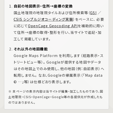
自前の地図表示・住所→座標の変換
国土地理院の地理院タイルおよび住所検索等（
GSI
／
CSIS シンプルジオコーディング実験
）をベースに、 必要
に応じて
OpenCage Geocoding API
を補助的に用い
て住所→座標の取得・整形を行い、当サイトで追記・加
工して掲載しています。
それ以外の地図機能
Google Maps Platform
を利用します（経路表示・ス
トリートビュー等）。 Googleが提供する地図やデータ
はその地図上でのみ使用し、他の地図（例：自前表示）へ
転用しません。 なお、Googleの帰属表示（「Map data
© …」等）は仕様どおり表示します。
※ 本ページの表示内容は当サイトが編集・加工したものであり、国
土地理院・CSIS・OpenCage・Google等の各提供元が作成したも
のではありません。