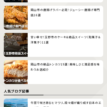
岡山市の唐揚げラバー必見！ジューシー唐揚げ専門
店16選
甘い幸せ！玉野市のケーキ&絶品スイーツ（和菓子＆
洋菓子）11選
岡山市の絶品トンカツ19選：美味しさと満足感を味
わうお店紹介
人気ブログ記事
牛窓で咲き誇るヒマワリ、段々畑が織り成す日本のエ