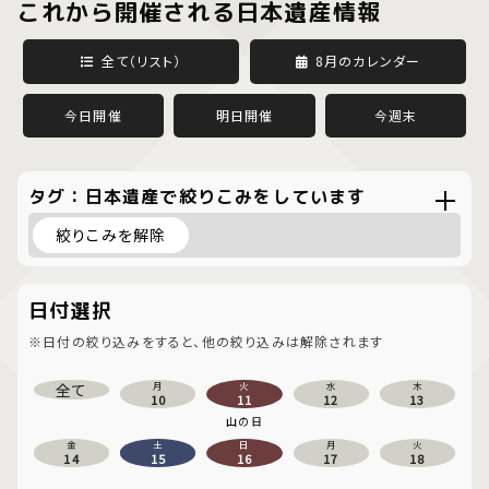
これから開催される日本遺産情報
全て（リスト）
8月のカレンダー
今日開催
明日開催
今週末
タグ：日本遺産で絞りこみをしています
絞りこみを解除
日付選択
※日付の絞り込みをすると、他の絞り込みは解除されます
全て
月
火
水
木
10
11
12
13
山の日
金
土
日
月
火
14
15
16
17
18