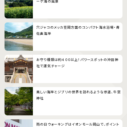
ーゲ海の風景
穴ジャコのメッカ笠岡方面のコンパクト海水浴場・青
佐鼻海岸
お守り種類は約４００以上！パワースポットの沖田神
社で運気チャージ
美しい海岸とジブリの世界を訪れるような参道、牛窓
神社
雨の日ウォーキングはイオンモール岡山で、ポイント