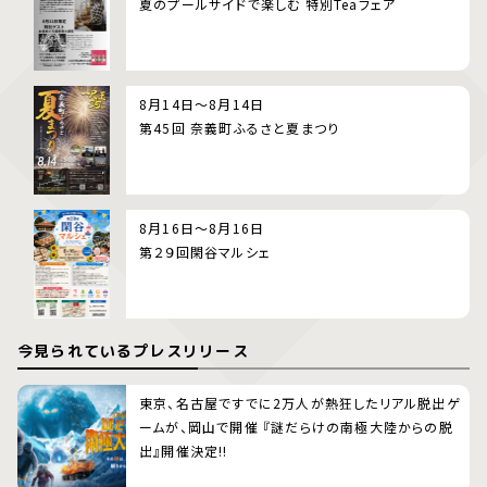
夏のプールサイドで楽しむ 特別Teaフェア
8月14日～8月14日
第45回 奈義町ふるさと夏まつり
8月16日～8月16日
第２９回閑谷マルシェ
今見られているプレスリリース
東京、名古屋ですでに2万人が熱狂したリアル脱出ゲ
ームが、岡山で開催 『謎だらけの南極大陸からの脱
出』開催決定!!