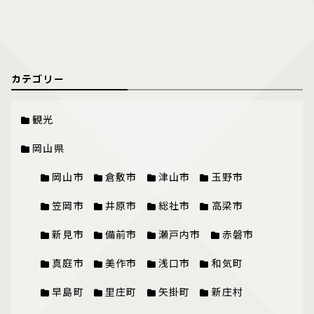
カテゴリー
観光
岡山県
岡山市
倉敷市
津山市
玉野市
笠岡市
井原市
総社市
高梁市
新見市
備前市
瀬戸内市
赤磐市
真庭市
美作市
浅口市
和気町
早島町
里庄町
矢掛町
新庄村