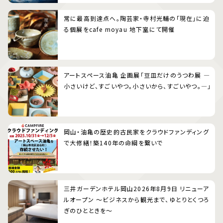
常に最高到達点へ。陶芸家・寺村光輔の「現在」に迫
る個展をcafe moyau 地下室にて開催
アートスペース油亀 企画展「豆皿だけのうつわ展 ―
小さいけど、すごいやつ。小さいから、すごいやつ。―」
岡山・油亀の歴史的古民家をクラウドファンディング
で大修繕！築140年の命綱を繋いで
三井ガーデンホテル岡山2026年8月9日 リニューア
ルオープン 〜ビジネスから観光まで、ゆとりとくつろ
ぎのひとときを〜