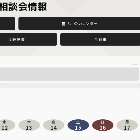
相談会情報
8月のカレンダー
明日開催
今週末
水
木
金
土
日
月
12
13
14
15
16
17