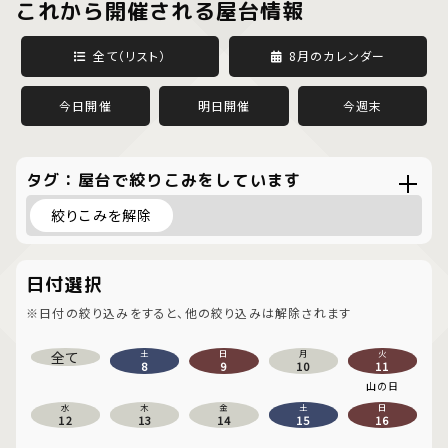
これから開催される屋台情報
全て（リスト）
8月のカレンダー
今日開催
明日開催
今週末
タグ：屋台で絞りこみをしています
絞りこみを解除
日付選択
※日付の絞り込みをすると、他の絞り込みは解除されます
全て
土
日
月
火
8
9
10
11
山の日
水
木
金
土
日
12
13
14
15
16