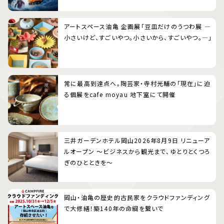
アートスペース油亀 企画展「豆皿だけのうつわ展 ―
小さいけど、すごいやつ。小さいから、すごいやつ。―」
常に最高到達点へ。陶芸家・寺村光輔の「現在」に迫
る個展をcafe moyau 地下室にて開催
三井ガーデンホテル岡山2026年8月9日 リニューア
ルオープン 〜ビジネスから観光まで、ゆとりとくつろ
ぎのひとときを〜
岡山・油亀の歴史的古民家をクラウドファンディング
で大修繕！築140年の命綱を繋いで