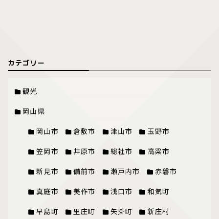
カテゴリー
観光
岡山県
岡山市
倉敷市
津山市
玉野市
笠岡市
井原市
総社市
高梁市
新見市
備前市
瀬戸内市
赤磐市
真庭市
美作市
浅口市
和気町
早島町
里庄町
矢掛町
新庄村