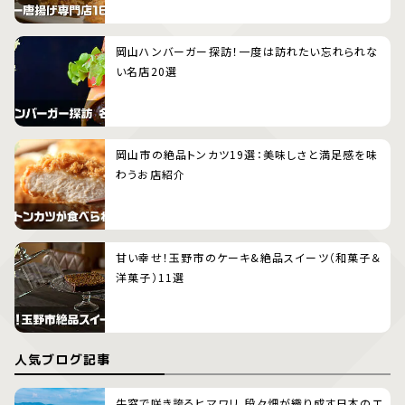
岡山ハンバーガー探訪！一度は訪れたい忘れられな
い名店20選
岡山市の絶品トンカツ19選：美味しさと満足感を味
わうお店紹介
甘い幸せ！玉野市のケーキ&絶品スイーツ（和菓子＆
洋菓子）11選
人気ブログ記事
牛窓で咲き誇るヒマワリ、段々畑が織り成す日本のエ