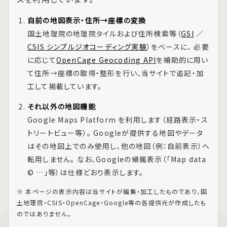
自前の地図表示・住所→座標の変換
国土地理院の地理院タイルおよび住所検索等（
GSI
／
CSIS シンプルジオコーディング実験
）をベースに、 必要
に応じて
OpenCage Geocoding API
を補助的に用い
て住所→座標の取得・整形を行い、当サイトで追記・加
工して掲載しています。
それ以外の地図機能
Google Maps Platform
を利用します（経路表示・ス
トリートビュー等）。 Googleが提供する地図やデータ
はその地図上でのみ使用し、他の地図（例：自前表示）へ
転用しません。 なお、Googleの帰属表示（「Map data
© …」等）は仕様どおり表示します。
※ 本ページの表示内容は当サイトが編集・加工したものであり、国
土地理院・CSIS・OpenCage・Google等の各提供元が作成したも
のではありません。