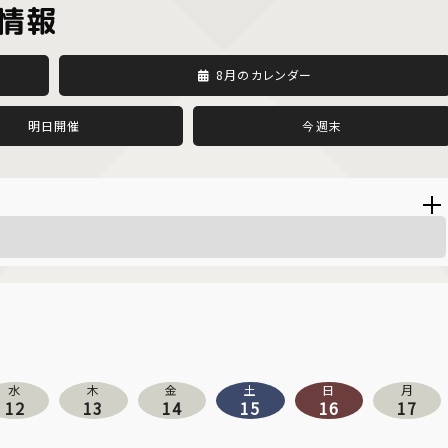
情報
8月のカレンダー
明日開催
今週末
水
木
金
土
日
月
12
13
14
15
16
17