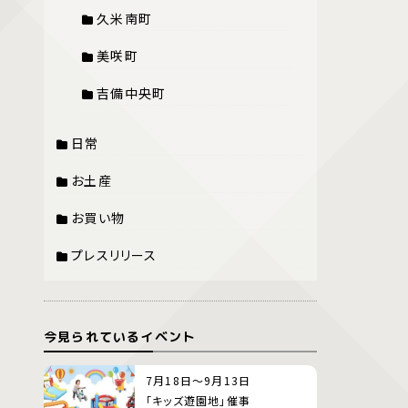
久米南町
美咲町
吉備中央町
日常
お土産
お買い物
プレスリリース
今見られているイベント
7月18日～9月13日
「キッズ遊園地」催事