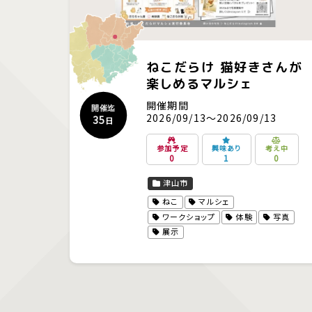
ねこだらけ 猫好きさんが
楽しめるマルシェ
開催期間
開催迄
2026/09/13～2026/09/13
35
日
参加予定
興味あり
考え中
0
1
0
津山市
ねこ
マルシェ
ワークショップ
体験
写真
展示