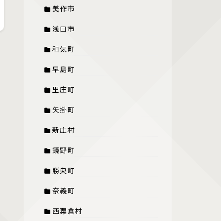
美作市
浅口市
和気町
早島町
里庄町
矢掛町
新庄村
鏡野町
勝央町
奈義町
西粟倉村