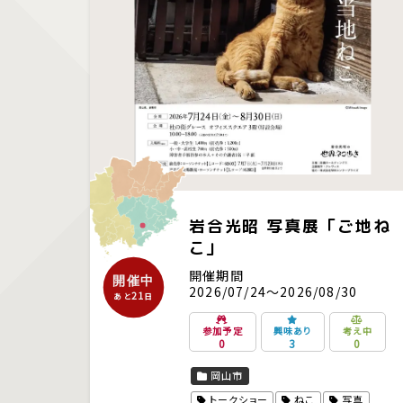
岩合光昭 写真展「ご地ね
こ」
開催期間
開催中
2026/07/24～2026/08/30
21
あと
日
参加予定
興味あり
考え中
0
3
0
岡山市
トークショー
ねこ
写真