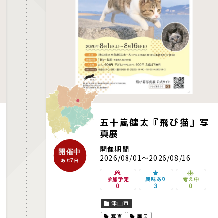
五十嵐健太『飛び猫』写
真展
開催期間
開催中
2026/08/01～2026/08/16
7
あと
日
参加予定
興味あり
考え中
0
3
0
津山市
写真
展示