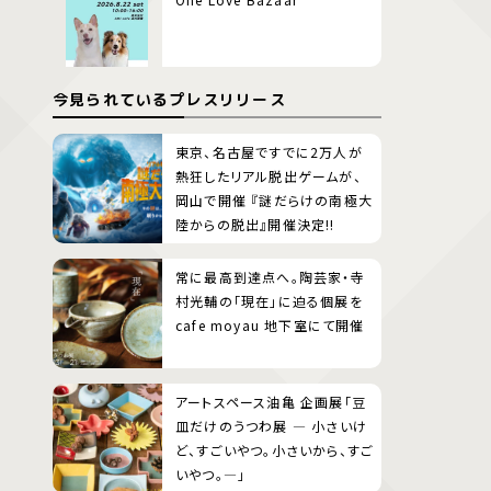
今見られているプレスリリース
東京、名古屋ですでに2万人が
熱狂したリアル脱出ゲームが、
岡山で開催 『謎だらけの南極大
陸からの脱出』開催決定!!
常に最高到達点へ。陶芸家・寺
村光輔の「現在」に迫る個展を
cafe moyau 地下室にて開催
アートスペース油亀 企画展「豆
皿だけのうつわ展 ― 小さいけ
ど、すごいやつ。小さいから、すご
いやつ。―」