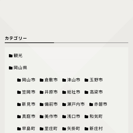
カテゴリー
観光
岡山県
岡山市
倉敷市
津山市
玉野市
笠岡市
井原市
総社市
高梁市
新見市
備前市
瀬戸内市
赤磐市
真庭市
美作市
浅口市
和気町
早島町
里庄町
矢掛町
新庄村