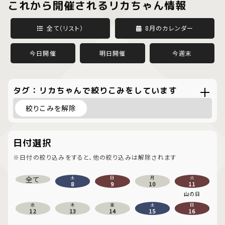
これから開催されるリカちゃん情報
全て（リスト）
8月のカレンダー
今日開催
明日開催
今週末
タグ：リカちゃんで絞りこみをしています
絞りこみを解除
日付選択
※日付の絞り込みをすると、他の絞り込みは解除されます
全て
土
日
月
火
8
9
10
11
山の日
水
木
金
土
日
12
13
14
15
16