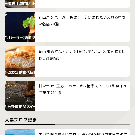
岡山ハンバーガー探訪！一度は訪れたい忘れられな
い名店20選
岡山市の絶品トンカツ19選：美味しさと満足感を味
わうお店紹介
甘い幸せ！玉野市のケーキ&絶品スイーツ（和菓子＆
洋菓子）11選
人気ブログ記事
牛窓で咲き誇るヒマワリ、段々畑が織り成す日本のエ