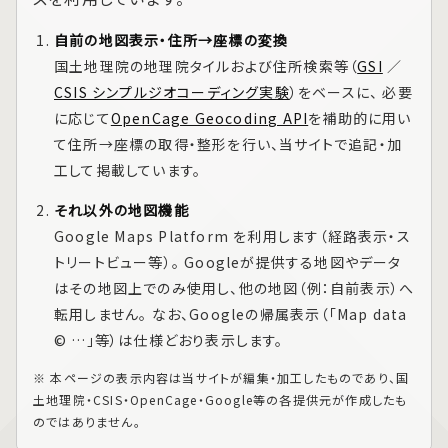
自前の地図表示・住所→座標の変換
国土地理院の地理院タイルおよび住所検索等（
GSI
／
CSIS シンプルジオコーディング実験
）をベースに、 必要
に応じて
OpenCage Geocoding API
を補助的に用い
て住所→座標の取得・整形を行い、当サイトで追記・加
工して掲載しています。
それ以外の地図機能
Google Maps Platform
を利用します（経路表示・ス
トリートビュー等）。 Googleが提供する地図やデータ
はその地図上でのみ使用し、他の地図（例：自前表示）へ
転用しません。 なお、Googleの帰属表示（「Map data
© …」等）は仕様どおり表示します。
※ 本ページの表示内容は当サイトが編集・加工したものであり、国
土地理院・CSIS・OpenCage・Google等の各提供元が作成したも
のではありません。