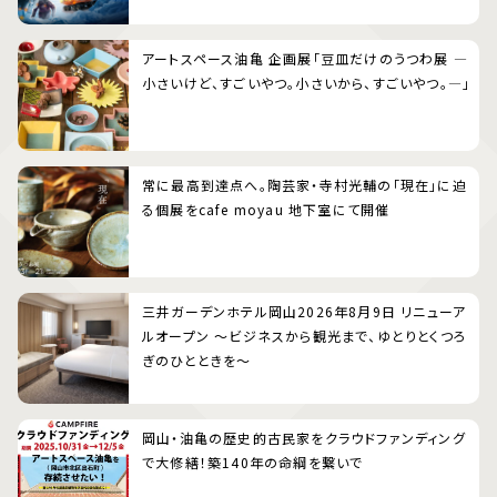
アートスペース油亀 企画展「豆皿だけのうつわ展 ―
小さいけど、すごいやつ。小さいから、すごいやつ。―」
常に最高到達点へ。陶芸家・寺村光輔の「現在」に迫
る個展をcafe moyau 地下室にて開催
三井ガーデンホテル岡山2026年8月9日 リニューア
ルオープン 〜ビジネスから観光まで、ゆとりとくつろ
ぎのひとときを〜
岡山・油亀の歴史的古民家をクラウドファンディング
で大修繕！築140年の命綱を繋いで