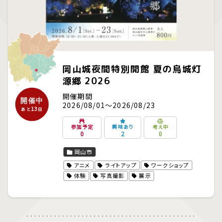
岡山城夜間特別開館 夏の烏城灯
源郷 2026
開催期間
開催中
2026/08/01～2026/08/23
13
あと
日
参加予定
興味あり
考え中
0
2
0
岡山市
アニメ
ライトアップ
ワークショップ
体験
写真撮影
展示