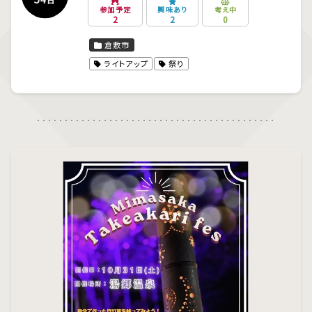
参加予定
興味あり
考え中
2
2
0
倉敷市
ライトアップ
祭り