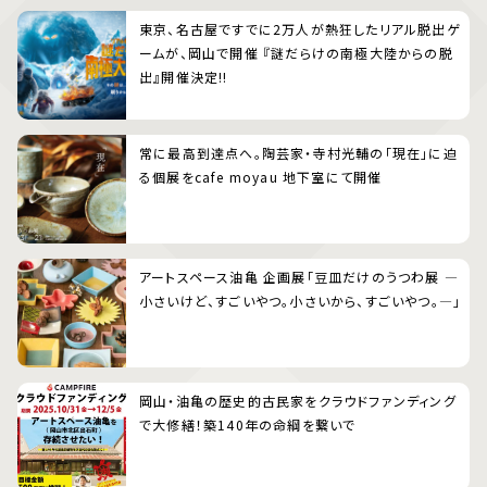
東京、名古屋ですでに2万人が熱狂したリアル脱出ゲ
ームが、岡山で開催 『謎だらけの南極大陸からの脱
出』開催決定!!
常に最高到達点へ。陶芸家・寺村光輔の「現在」に迫
る個展をcafe moyau 地下室にて開催
アートスペース油亀 企画展「豆皿だけのうつわ展 ―
小さいけど、すごいやつ。小さいから、すごいやつ。―」
岡山・油亀の歴史的古民家をクラウドファンディング
で大修繕！築140年の命綱を繋いで