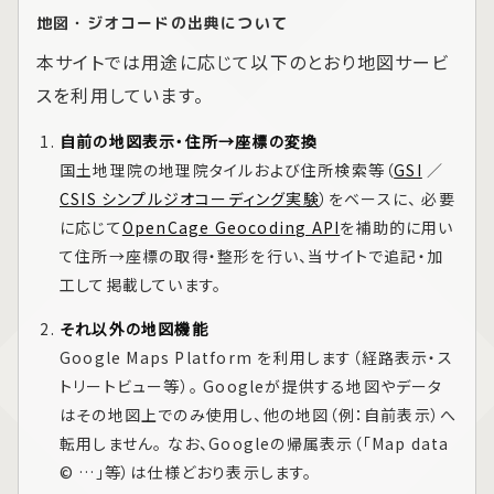
地図・ジオコードの出典について
本サイトでは用途に応じて以下のとおり地図サービ
スを利用しています。
自前の地図表示・住所→座標の変換
国土地理院の地理院タイルおよび住所検索等（
GSI
／
CSIS シンプルジオコーディング実験
）をベースに、 必要
に応じて
OpenCage Geocoding API
を補助的に用い
て住所→座標の取得・整形を行い、当サイトで追記・加
工して掲載しています。
それ以外の地図機能
Google Maps Platform
を利用します（経路表示・ス
トリートビュー等）。 Googleが提供する地図やデータ
はその地図上でのみ使用し、他の地図（例：自前表示）へ
転用しません。 なお、Googleの帰属表示（「Map data
© …」等）は仕様どおり表示します。