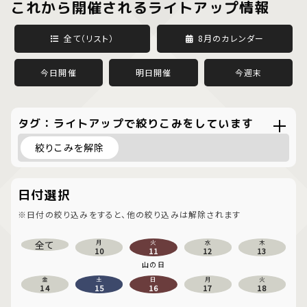
これから開催されるライトアップ情報
全て（リスト）
8月のカレンダー
今日開催
明日開催
今週末
タグ：ライトアップで絞りこみをしています
絞りこみを解除
日付選択
※日付の絞り込みをすると、他の絞り込みは解除されます
全て
月
火
水
木
10
11
12
13
山の日
金
土
日
月
火
14
15
16
17
18