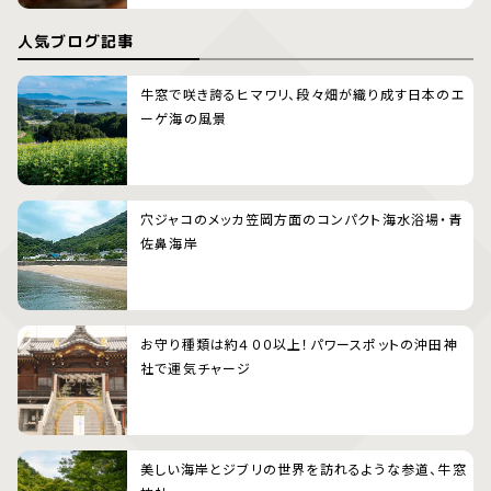
人気ブログ記事
牛窓で咲き誇るヒマワリ、段々畑が織り成す日本のエ
ーゲ海の風景
穴ジャコのメッカ笠岡方面のコンパクト海水浴場・青
佐鼻海岸
お守り種類は約４００以上！パワースポットの沖田神
社で運気チャージ
美しい海岸とジブリの世界を訪れるような参道、牛窓