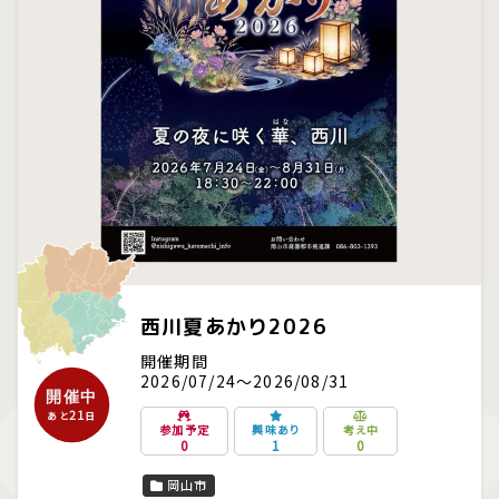
西川夏あかり2026
開催期間
2026/07/24～2026/08/31
開催中
21
あと
日
参加予定
興味あり
考え中
0
1
0
岡山市