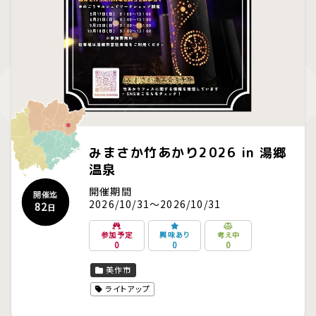
みまさか竹あかり2026 in 湯郷
温泉
開催期間
開催迄
2026/10/31～2026/10/31
82
日
参加予定
興味あり
考え中
0
0
0
美作市
ライトアップ