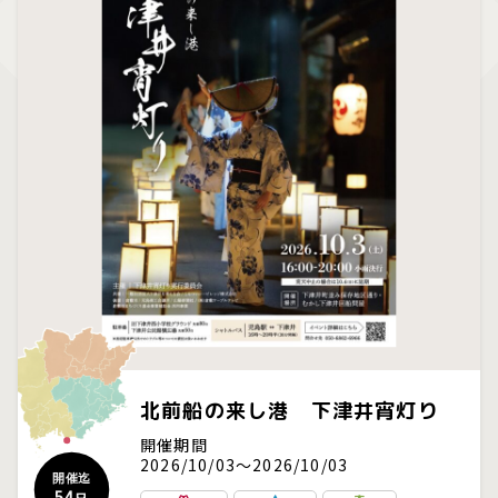
北前船の来し港 下津井宵灯り
開催期間
2026/10/03～2026/10/03
開催迄
54
日