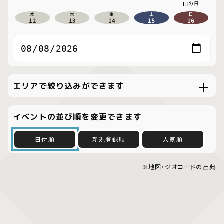
山の日
水
木
金
土
日
12
13
14
15
16
エリアで絞り込みができます
イベントの並び順を変更できます
日付順
新規登録順
人気順
※
地図・ジオコードの出典