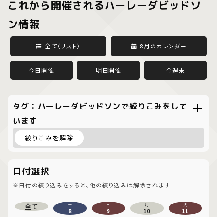
これから開催されるハーレーダビッドソ
ン情報
全て（リスト）
8月のカレンダー
今日開催
明日開催
今週末
タグ：ハーレーダビッドソンで絞りこみをして
います
絞りこみを解除
日付選択
※日付の絞り込みをすると、他の絞り込みは解除されます
全て
土
日
月
火
8
9
10
11