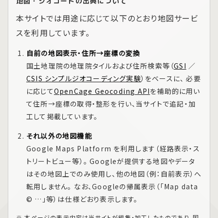
地図・ジオコードの出典について
本サイトでは用途に応じて以下のとおり地図サービ
スを利用しています。
自前の地図表示・住所→座標の変換
国土地理院の地理院タイルおよび住所検索等（
GSI
／
CSIS シンプルジオコーディング実験
）をベースに、 必要
に応じて
OpenCage Geocoding API
を補助的に用い
て住所→座標の取得・整形を行い、当サイトで追記・加
工して掲載しています。
それ以外の地図機能
Google Maps Platform
を利用します（経路表示・ス
トリートビュー等）。 Googleが提供する地図やデータ
はその地図上でのみ使用し、他の地図（例：自前表示）へ
転用しません。 なお、Googleの帰属表示（「Map data
© …」等）は仕様どおり表示します。
※ 本ページの表示内容は当サイトが編集・加工したものであり、国