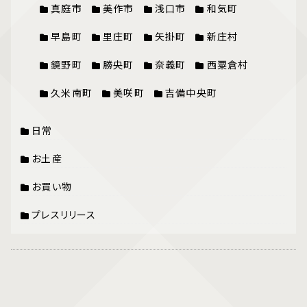
真庭市
美作市
浅口市
和気町
早島町
里庄町
矢掛町
新庄村
鏡野町
勝央町
奈義町
西粟倉村
久米南町
美咲町
吉備中央町
日常
お土産
お買い物
プレスリリース