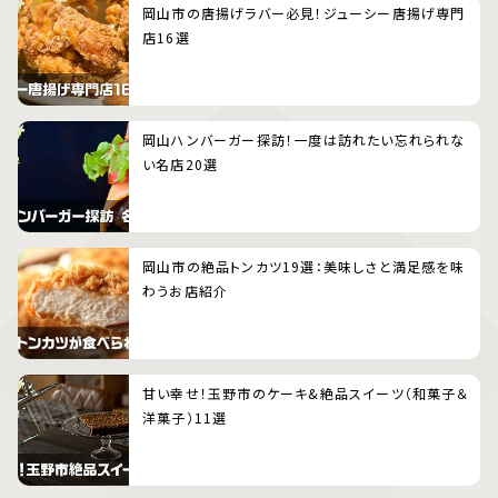
岡山市の唐揚げラバー必見！ジューシー唐揚げ専門
店16選
岡山ハンバーガー探訪！一度は訪れたい忘れられな
い名店20選
岡山市の絶品トンカツ19選：美味しさと満足感を味
わうお店紹介
甘い幸せ！玉野市のケーキ&絶品スイーツ（和菓子＆
洋菓子）11選