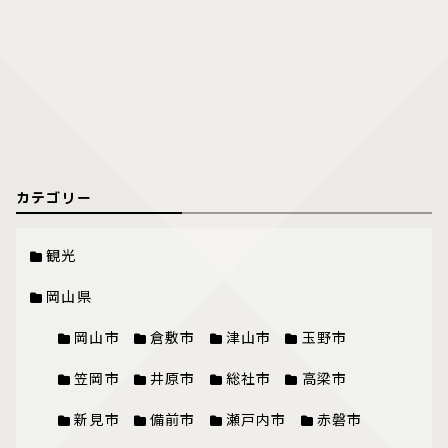
カテゴリー
観光
岡山県
岡山市
倉敷市
津山市
玉野市
笠岡市
井原市
総社市
高梁市
新見市
備前市
瀬戸内市
赤磐市