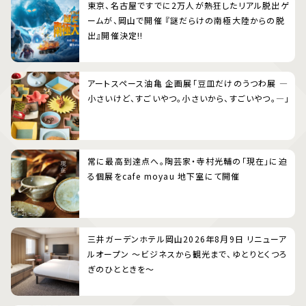
東京、名古屋ですでに2万人が熱狂したリアル脱出ゲ
ームが、岡山で開催 『謎だらけの南極大陸からの脱
出』開催決定!!
アートスペース油亀 企画展「豆皿だけのうつわ展 ―
小さいけど、すごいやつ。小さいから、すごいやつ。―」
常に最高到達点へ。陶芸家・寺村光輔の「現在」に迫
る個展をcafe moyau 地下室にて開催
三井ガーデンホテル岡山2026年8月9日 リニューア
ルオープン 〜ビジネスから観光まで、ゆとりとくつろ
ぎのひとときを〜