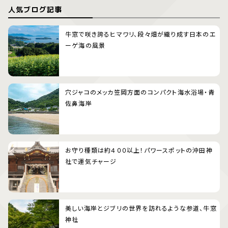
人気ブログ記事
牛窓で咲き誇るヒマワリ、段々畑が織り成す日本のエ
ーゲ海の風景
穴ジャコのメッカ笠岡方面のコンパクト海水浴場・青
佐鼻海岸
お守り種類は約４００以上！パワースポットの沖田神
社で運気チャージ
美しい海岸とジブリの世界を訪れるような参道、牛窓
神社