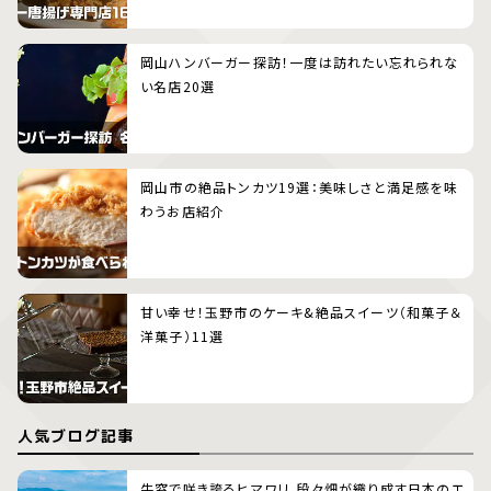
岡山ハンバーガー探訪！一度は訪れたい忘れられな
い名店20選
岡山市の絶品トンカツ19選：美味しさと満足感を味
わうお店紹介
甘い幸せ！玉野市のケーキ&絶品スイーツ（和菓子＆
洋菓子）11選
人気ブログ記事
牛窓で咲き誇るヒマワリ、段々畑が織り成す日本のエ