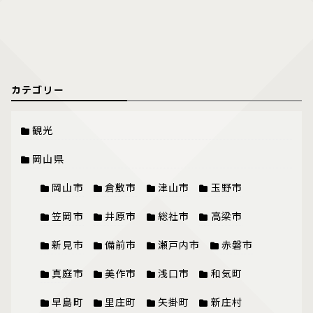
カテゴリー
観光
岡山県
岡山市
倉敷市
津山市
玉野市
笠岡市
井原市
総社市
高梁市
新見市
備前市
瀬戸内市
赤磐市
真庭市
美作市
浅口市
和気町
早島町
里庄町
矢掛町
新庄村