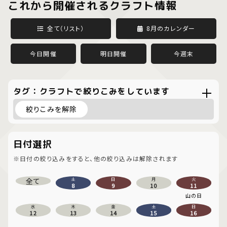
これから開催されるクラフト情報
全て（リスト）
8月のカレンダー
今日開催
明日開催
今週末
タグ：クラフトで絞りこみをしています
絞りこみを解除
日付選択
※日付の絞り込みをすると、他の絞り込みは解除されます
全て
土
日
月
火
8
9
10
11
山の日
水
木
金
土
日
12
13
14
15
16