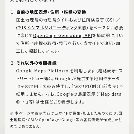
自前の地図表示・住所→座標の変換
国土地理院の地理院タイルおよび住所検索等（
GSI
／
CSIS シンプルジオコーディング実験
）をベースに、 必要
に応じて
OpenCage Geocoding API
を補助的に用い
て住所→座標の取得・整形を行い、当サイトで追記・加
工して掲載しています。
それ以外の地図機能
Google Maps Platform
を利用します（経路表示・ス
トリートビュー等）。 Googleが提供する地図やデータ
はその地図上でのみ使用し、他の地図（例：自前表示）へ
転用しません。 なお、Googleの帰属表示（「Map data
© …」等）は仕様どおり表示します。
※ 本ページの表示内容は当サイトが編集・加工したものであり、国
土地理院・CSIS・OpenCage・Google等の各提供元が作成したも
のではありません。