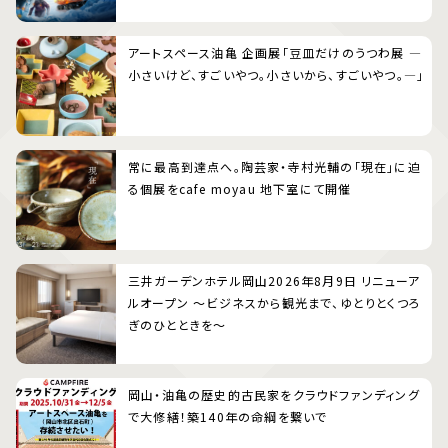
アートスペース油亀 企画展「豆皿だけのうつわ展 ―
小さいけど、すごいやつ。小さいから、すごいやつ。―」
常に最高到達点へ。陶芸家・寺村光輔の「現在」に迫
る個展をcafe moyau 地下室にて開催
三井ガーデンホテル岡山2026年8月9日 リニューア
ルオープン 〜ビジネスから観光まで、ゆとりとくつろ
ぎのひとときを〜
岡山・油亀の歴史的古民家をクラウドファンディング
で大修繕！築140年の命綱を繋いで