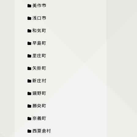
美作市
浅口市
和気町
早島町
里庄町
矢掛町
新庄村
鏡野町
勝央町
奈義町
西粟倉村