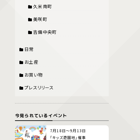
久米南町
美咲町
吉備中央町
日常
お土産
お買い物
プレスリリース
今見られているイベント
7月18日～9月13日
「キッズ遊園地」催事