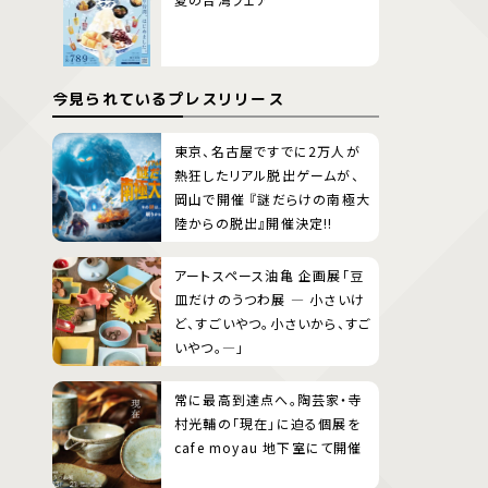
今見られているプレスリリース
東京、名古屋ですでに2万人が
熱狂したリアル脱出ゲームが、
岡山で開催 『謎だらけの南極大
陸からの脱出』開催決定!!
アートスペース油亀 企画展「豆
皿だけのうつわ展 ― 小さいけ
ど、すごいやつ。小さいから、すご
いやつ。―」
常に最高到達点へ。陶芸家・寺
村光輔の「現在」に迫る個展を
cafe moyau 地下室にて開催