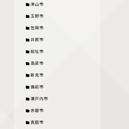
津山市
玉野市
笠岡市
井原市
総社市
高梁市
新見市
備前市
瀬戸内市
赤磐市
真庭市