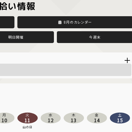
拾い情報
8月のカレンダー
明日開催
今週末
月
火
水
木
金
土
10
11
12
13
14
15
山の日