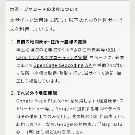
地図・ジオコードの出典について
本サイトでは用途に応じて以下のとおり地図サービ
スを利用しています。
自前の地図表示・住所→座標の変換
国土地理院の地理院タイルおよび住所検索等（
GSI
／
CSIS シンプルジオコーディング実験
）をベースに、 必要
に応じて
OpenCage Geocoding API
を補助的に用い
て住所→座標の取得・整形を行い、当サイトで追記・加
工して掲載しています。
それ以外の地図機能
Google Maps Platform
を利用します（経路表示・ス
トリートビュー等）。 Googleが提供する地図やデータ
はその地図上でのみ使用し、他の地図（例：自前表示）へ
転用しません。 なお、Googleの帰属表示（「Map data
© …」等）は仕様どおり表示します。