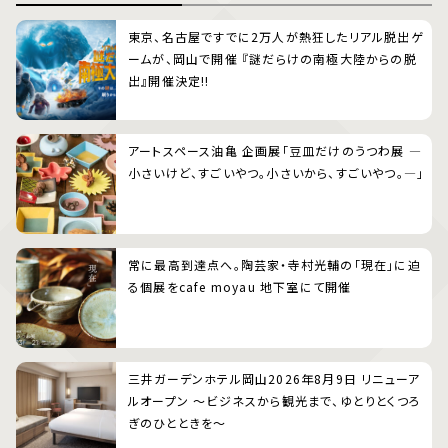
東京、名古屋ですでに2万人が熱狂したリアル脱出ゲ
ームが、岡山で開催 『謎だらけの南極大陸からの脱
出』開催決定!!
アートスペース油亀 企画展「豆皿だけのうつわ展 ―
小さいけど、すごいやつ。小さいから、すごいやつ。―」
常に最高到達点へ。陶芸家・寺村光輔の「現在」に迫
る個展をcafe moyau 地下室にて開催
三井ガーデンホテル岡山2026年8月9日 リニューア
ルオープン 〜ビジネスから観光まで、ゆとりとくつろ
ぎのひとときを〜