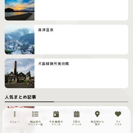
奥津温泉
犬島精錬所美術館
人気まとめ記事
家族みんなで満足！岡山県の食べ放題スポット特集
17選
メニュー
岡山県の
今日開催の
8月の
現在地から
マイ
イベント一覧
イベント
イベント
探す
リスト