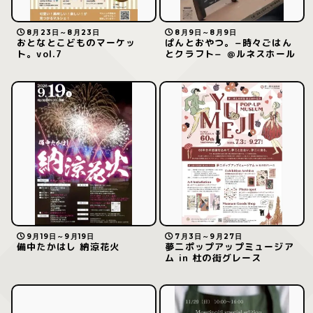
8月23日～8月23日
8月9日～8月9日
おとなとこどものマーケッ
ぱんとおやつ。−時々ごはん
ト。vol.7
とクラフト− ＠ルネスホール
9月19日～9月19日
7月3日～9月27日
備中たかはし 納涼花火
夢二ポップアップミュージア
ム in 杜の街グレース