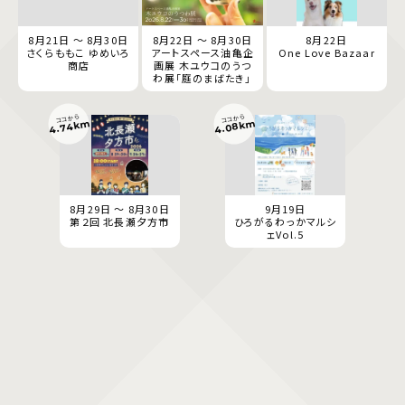
8月21日 ～ 8月30日
8月22日 ～ 8月30日
8月22日
さくらももこ ゆめいろ
アートスペース油亀企
One Love Bazaar
商店
画展 木ユウコのうつ
わ展「庭のまばたき」
ココから
ココから
4.74km
4.08km
8月29日 ～ 8月30日
9月19日
第２回 北長瀬夕方市
ひろがるわっかマルシ
ェVol.5