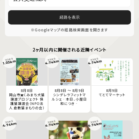
経路を表示
※Googleマップの経路検索画面を開きます
2ヶ月以内に開催される近隣イベント
ココから
ココから
ココから
4.74km
4.74km
1.03km
8月8日
8月8日 ～ 8月9日
8月9日
岡山市✖️くみまち犬猫
シンデレラフィットマ
てとてマーケット
譲渡プロジェクト 保
ルシェ‐本日、小屋日
護猫譲渡会（NPO法
和につき‐
人 倉敷猫まもりの会）
ココから
ココから
ココから
4.74km
4.74km
4.74km