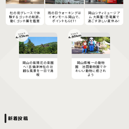
杜の街グレースで体
雨の日ウォーキングは
岡山シティミュージア
験するゴッホの軌跡、
イオンモール岡山で、
ム 大興奮！恐竜展で
動くゴッホ展を鑑賞
ポイントもGET！
過ごす涼しい夏休み！
ココから
ココから
4.90km
4.73km
岡山の紫陽花の楽園
岡山県唯一の動物
へ！吉備津神社の壮
園 池田動物園でか
観な風景を一日で満
わいい動物に癒され
喫
よう
新着投稿