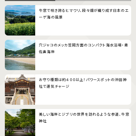
牛窓で咲き誇るヒマワリ、段々畑が織り成す日本のエ
ーゲ海の風景
穴ジャコのメッカ笠岡方面のコンパクト海水浴場・青
佐鼻海岸
お守り種類は約４００以上！パワースポットの沖田神
社で運気チャージ
美しい海岸とジブリの世界を訪れるような参道、牛窓
神社