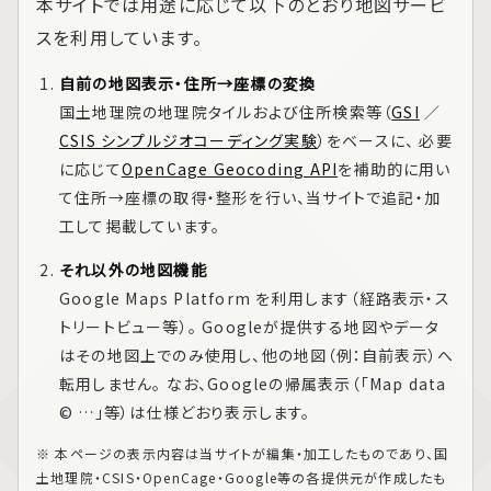
本サイトでは用途に応じて以下のとおり地図サービ
スを利用しています。
自前の地図表示・住所→座標の変換
国土地理院の地理院タイルおよび住所検索等（
GSI
／
CSIS シンプルジオコーディング実験
）をベースに、 必要
に応じて
OpenCage Geocoding API
を補助的に用い
て住所→座標の取得・整形を行い、当サイトで追記・加
工して掲載しています。
それ以外の地図機能
Google Maps Platform
を利用します（経路表示・ス
トリートビュー等）。 Googleが提供する地図やデータ
はその地図上でのみ使用し、他の地図（例：自前表示）へ
転用しません。 なお、Googleの帰属表示（「Map data
© …」等）は仕様どおり表示します。
※ 本ページの表示内容は当サイトが編集・加工したものであり、国
土地理院・CSIS・OpenCage・Google等の各提供元が作成したも