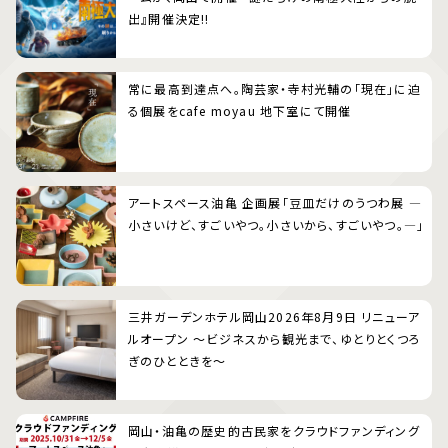
出』開催決定!!
常に最高到達点へ。陶芸家・寺村光輔の「現在」に迫
る個展をcafe moyau 地下室にて開催
アートスペース油亀 企画展「豆皿だけのうつわ展 ―
小さいけど、すごいやつ。小さいから、すごいやつ。―」
三井ガーデンホテル岡山2026年8月9日 リニューア
ルオープン 〜ビジネスから観光まで、ゆとりとくつろ
ぎのひとときを〜
岡山・油亀の歴史的古民家をクラウドファンディング