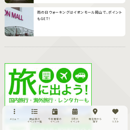
雨の日ウォーキングはイオンモール岡山で、ポイント
もGET！
メニュー
岡山県の
今日開催の
8月の
現在地から
マイ
イベント一覧
イベント
イベント
探す
リスト