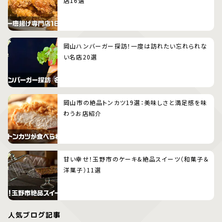
店16選
岡山ハンバーガー探訪！一度は訪れたい忘れられな
い名店20選
岡山市の絶品トンカツ19選：美味しさと満足感を味
わうお店紹介
甘い幸せ！玉野市のケーキ&絶品スイーツ（和菓子＆
洋菓子）11選
人気ブログ記事