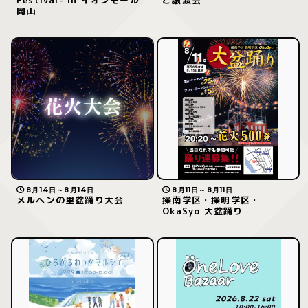
岡山
8月14日～8月14日
8月11日～8月11日
メルヘンの里盆踊り大会
操南学区・操明学区・
OkaSyo 大盆踊り