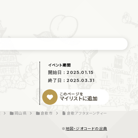
イベント期間
開始日：
2025.01.15
終了日：
2025.03.31
このページを
マイリストに追加
報
岡山県
倉敷市
倉敷アフタヌーンティー
※
地図・ジオコードの出典