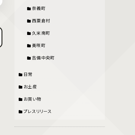
奈義町
西粟倉村
久米南町
美咲町
吉備中央町
日常
お土産
お買い物
プレスリリース