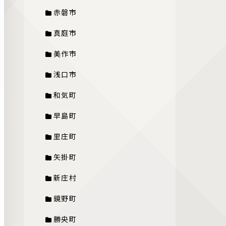
赤磐市
真庭市
美作市
浅口市
和気町
早島町
里庄町
矢掛町
新庄村
鏡野町
勝央町