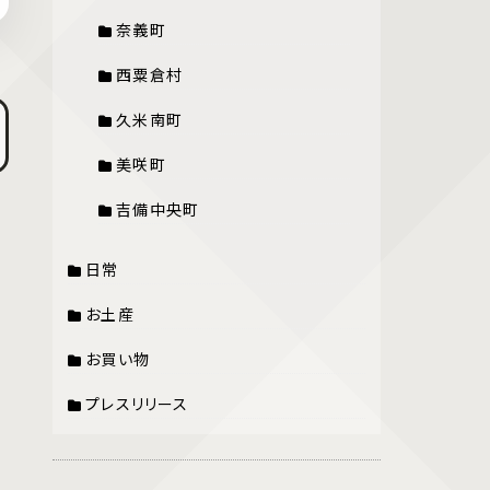
奈義町
西粟倉村
久米南町
美咲町
吉備中央町
日常
お土産
お買い物
プレスリリース