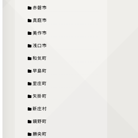
赤磐市
真庭市
美作市
浅口市
和気町
早島町
里庄町
矢掛町
新庄村
鏡野町
勝央町