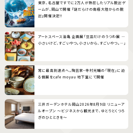
東京、名古屋ですでに2万人が熱狂したリアル脱出ゲ
ームが、岡山で開催 『謎だらけの南極大陸からの脱
出』開催決定!!
アートスペース油亀 企画展「豆皿だけのうつわ展 ―
小さいけど、すごいやつ。小さいから、すごいやつ。―」
常に最高到達点へ。陶芸家・寺村光輔の「現在」に迫
る個展をcafe moyau 地下室にて開催
三井ガーデンホテル岡山2026年8月9日 リニューア
ルオープン 〜ビジネスから観光まで、ゆとりとくつろ
ぎのひとときを〜