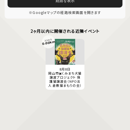
経路を表示
※Googleマップの経路検索画面を開きます
2ヶ月以内に開催される近隣イベント
ココから
0.00km
8月8日
岡山市✖️くみまち犬猫
譲渡プロジェクト 保
護猫譲渡会（NPO法
人 倉敷猫まもりの会）