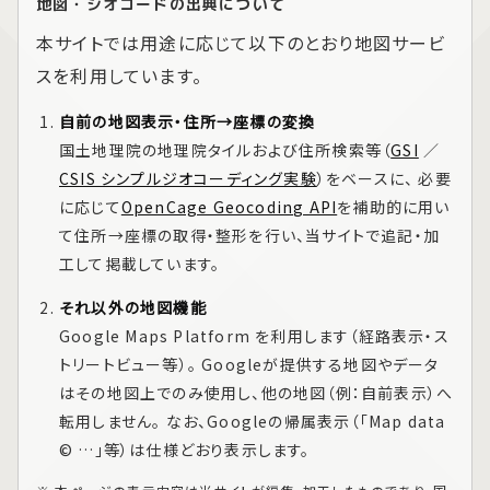
地図・ジオコードの出典について
本サイトでは用途に応じて以下のとおり地図サービ
スを利用しています。
自前の地図表示・住所→座標の変換
国土地理院の地理院タイルおよび住所検索等（
GSI
／
CSIS シンプルジオコーディング実験
）をベースに、 必要
に応じて
OpenCage Geocoding API
を補助的に用い
て住所→座標の取得・整形を行い、当サイトで追記・加
工して掲載しています。
それ以外の地図機能
Google Maps Platform
を利用します（経路表示・ス
トリートビュー等）。 Googleが提供する地図やデータ
はその地図上でのみ使用し、他の地図（例：自前表示）へ
転用しません。 なお、Googleの帰属表示（「Map data
© …」等）は仕様どおり表示します。