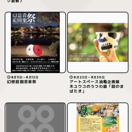
ク倉敷）
8月11日～8月12日
8月22日～8月30日
幻想庭園音楽祭
アートスペース油亀企画展
木ユウコのうつわ展「庭のま
ばたき」