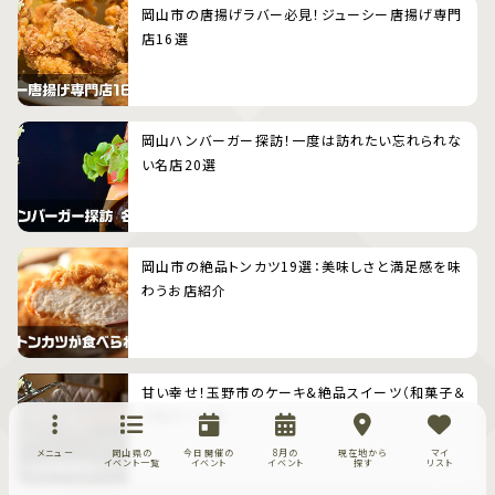
岡山市の唐揚げラバー必見！ジューシー唐揚げ専門
店16選
岡山ハンバーガー探訪！一度は訪れたい忘れられな
い名店20選
岡山市の絶品トンカツ19選：美味しさと満足感を味
わうお店紹介
甘い幸せ！玉野市のケーキ&絶品スイーツ（和菓子＆
洋菓子）11選
メニュー
岡山県の
今日開催の
8月の
現在地から
マイ
イベント一覧
イベント
イベント
探す
リスト