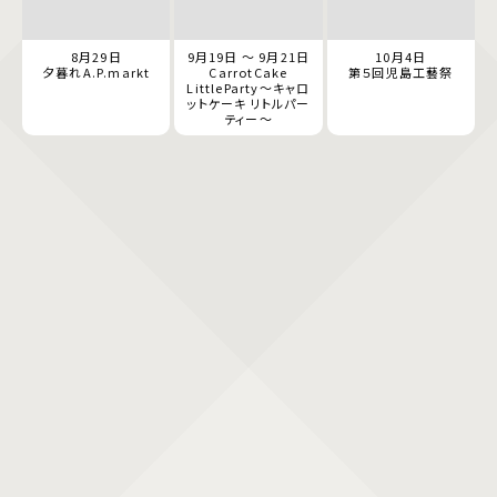
8月29日
9月19日 ～ 9月21日
10月4日
夕暮れA.P.markt
CarrotCake
第５回児島工藝祭
LittleParty～キャロ
ットケーキ リトルパー
ティー～