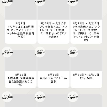
0.00km
0.00km
0.00km
8月9日
8月11日 ～ 8月12日
8月11日 ～ 8月12日
キリヤマルシェ８月場
アリオ倉敷×三井アウ
アリオ倉敷×三井アウ
所 キリヤマナイトマー
トレットパーク 倉敷
トレットパーク 倉敷
ケットin倉敷翠松高等
ミニ四駆まつり（アリ
ミニ四駆まつり（三井
学校
オ倉敷）
アウトレットパーク倉
敷）
ココから
ココから
ココから
0.00km
0.00km
0.00km
8月16日
8月19日
8月29日 ～ 8月30日
予約不要 保護猫譲渡
第3回 ラムセミナーin
おっ！祭り
会（倉敷猫まもりの
倉敷
会）
ココから
ココから
ココから
0.00km
0.00km
0.00km