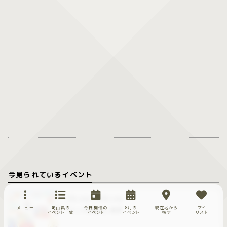
今見られているイベント
7月18日～9月13日
メニュー
岡山県の
今日開催の
8月の
現在地から
マイ
「キッズ遊園地」催事
イベント一覧
イベント
イベント
探す
リスト