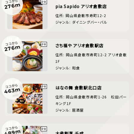
ココから
276m
pia Sapido アリオ倉敷店
住所: 岡山県倉敷市寿町12-2
ジャンル: ダイニングバー・バル
ココから
さち福や アリオ倉敷駅店
276m
住所: 岡山県倉敷市寿町12-2 アリオ倉敷
1F
ジャンル: 和食
ココから
はなの舞 倉敷駅北口店
463m
住所: 岡山県倉敷市寿町1-26 松田パー
キング１F
ジャンル: 居酒屋
ココから
489m
大衆割烹 千成