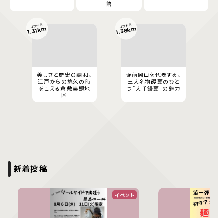
館
ココから
ココから
1.38km
1.31km
美しさと歴史の調和、
備前岡山を代表する、
江戸からの悠久の時
三大名物饅頭のひと
をこえる倉敷美観地
つ「大手饅頭」の魅力
区
新着投稿
イベント