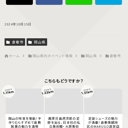
2024年10月15日
倉敷市
岡山県
ホーム
岡山県内のイベント情報
岡山県
倉敷市
こちらもどうですか？
ココから
ココから
ココから
1.23km
1.31km
1.11km
岡山の味覚を堪能！手
画家児島虎次郎の足
足袋シューズの魅力
作りむらすずめで倉敷
跡を辿る、日本初の私
が満載！倉敷美観地
銘菓の魅力を満喫
立美術館・大原美術
区のMARUGO直営店