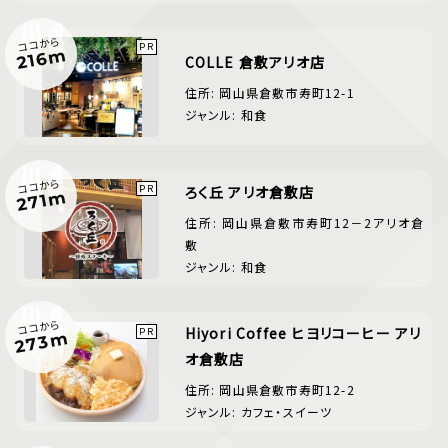
ココから
216m
COLLE 倉敷アリオ店
住所: 岡山県倉敷市寿町12-1
ジャンル: 和食
ココから
ろく丘 アリオ倉敷店
271m
住所: 岡山県倉敷市寿町12－2アリオ倉
敷
ジャンル: 和食
ココから
Hiyori Coffee ヒヨリコーヒー アリ
273m
オ倉敷店
住所: 岡山県倉敷市寿町12-2
ジャンル: カフェ・スイーツ