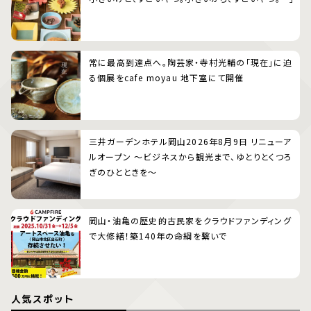
常に最高到達点へ。陶芸家・寺村光輔の「現在」に迫
る個展をcafe moyau 地下室にて開催
三井ガーデンホテル岡山2026年8月9日 リニューア
ルオープン 〜ビジネスから観光まで、ゆとりとくつろ
ぎのひとときを〜
岡山・油亀の歴史的古民家をクラウドファンディング
で大修繕！築140年の命綱を繋いで
人気スポット