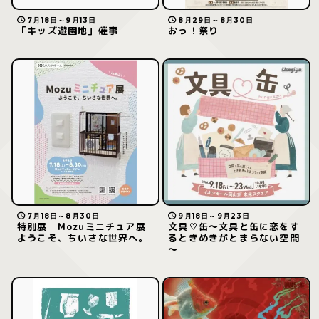
7月18日～9月13日
8月29日～8月30日
「キッズ遊園地」催事
おっ！祭り
7月18日～8月30日
9月18日～9月23日
特別展 Mozuミニチュア展
文具♡缶～文具と缶に恋をす
ようこそ、ちいさな世界へ。
るときめきがとまらない空間
～