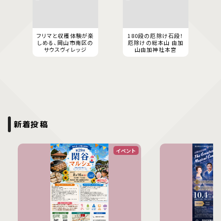
フリマと収穫体験が楽
180段の厄除け石段！
しめる、岡山市南区の
厄除けの総本山 由加
サウスヴィレッジ
山由加神社本宮
新着投稿
イベント