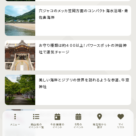
穴ジャコのメッカ笠岡方面のコンパクト海水浴場・青
佐鼻海岸
お守り種類は約４００以上！パワースポットの沖田神
社で運気チャージ
美しい海岸とジブリの世界を訪れるような参道、牛窓
神社
雨の日ウォーキングはイオンモール岡山で、ポイント
もGET！
メニュー
岡山県の
今日開催の
8月の
現在地から
マイ
イベント一覧
イベント
イベント
探す
リスト