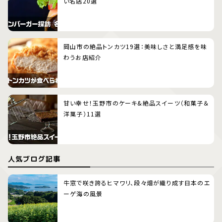
い名店20選
岡山市の絶品トンカツ19選：美味しさと満足感を味
わうお店紹介
甘い幸せ！玉野市のケーキ&絶品スイーツ（和菓子＆
洋菓子）11選
人気ブログ記事
牛窓で咲き誇るヒマワリ、段々畑が織り成す日本のエ
ーゲ海の風景