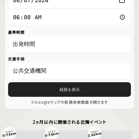
基準時間
交通手段
経路を表示
※Googleマップの経路検索画面を開きます
2ヶ月以内に開催される近隣イベント
ココから
ココから
ココから
0.73km
0.75km
2.62km