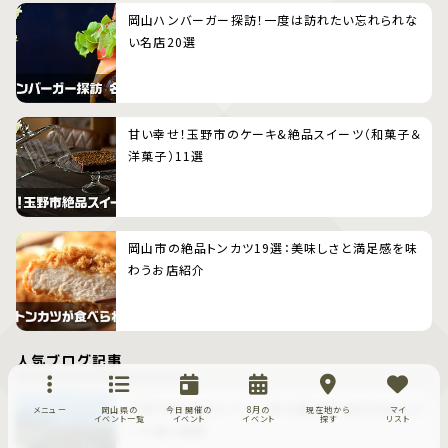
岡山ハンバーガー探訪！一度は訪れたい忘れられな
い名店20選
甘い幸せ！玉野市のケーキ&絶品スイーツ（和菓子＆
洋菓子）11選
岡山市の絶品トンカツ19選：美味しさと満足感を味
わうお店紹介
人気ブログ記事
牛窓で咲き誇るヒマワリ、段々畑が織り成す日本のエ
メニュー
岡山県の
今日開催の
8月の
現在地から
マイ
イベント一覧
イベント
イベント
探す
リスト
ーゲ海の風景