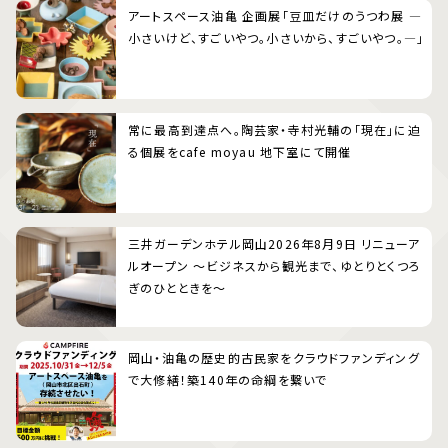
アートスペース油亀 企画展「豆皿だけのうつわ展 ―
小さいけど、すごいやつ。小さいから、すごいやつ。―」
常に最高到達点へ。陶芸家・寺村光輔の「現在」に迫
る個展をcafe moyau 地下室にて開催
三井ガーデンホテル岡山2026年8月9日 リニューア
ルオープン 〜ビジネスから観光まで、ゆとりとくつろ
ぎのひとときを〜
岡山・油亀の歴史的古民家をクラウドファンディング
で大修繕！築140年の命綱を繋いで