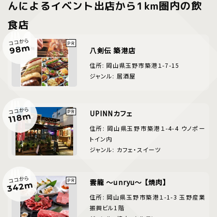
んによるイベント出店から1km圏内の飲
食店
ココから
98m
八剣伝 築港店
住所: 岡山県玉野市築港１-7-15
ジャンル: 居酒屋
ココから
UPINNカフェ
118m
住所: 岡山県玉野市築港１-4-4 ウノポー
トイン内
ジャンル: カフェ・スイーツ
ココから
雲龍 ～unryu～ 【焼肉】
342m
住所: 岡山県玉野市築港１-1-3 玉野産業
振興ビル1階