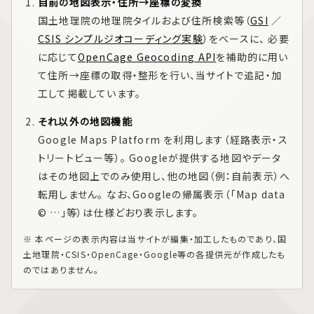
自前の地図表示・住所→座標の変換
国土地理院の地理院タイルおよび住所検索等（
GSI
／
CSIS シンプルジオコーディング実験
）をベースに、 必要
に応じて
OpenCage Geocoding API
を補助的に用い
て住所→座標の取得・整形を行い、当サイトで追記・加
工して掲載しています。
それ以外の地図機能
Google Maps Platform
を利用します（経路表示・ス
トリートビュー等）。 Googleが提供する地図やデータ
はその地図上でのみ使用し、他の地図（例：自前表示）へ
転用しません。 なお、Googleの帰属表示（「Map data
© …」等）は仕様どおり表示します。
※ 本ページの表示内容は当サイトが編集・加工したものであり、国
土地理院・CSIS・OpenCage・Google等の各提供元が作成したも
のではありません。