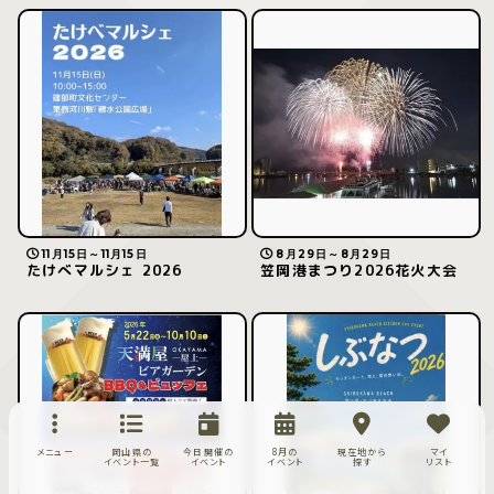
11月15日～11月15日
8月29日～8月29日
たけべマルシェ 2026
笠岡港まつり2026花火大会
メニュー
岡山県の
今日開催の
8月の
現在地から
マイ
イベント一覧
イベント
イベント
探す
リスト