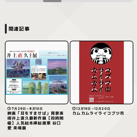
関連記事
7月29日～8月10日
12月19日～12月20日
映画「耳をすませば」背景美
カムカムライライコブツ市
術井上直久最新作展【同時開
催】人気絵本挿絵画家 谷口
愛 来場展