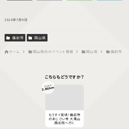
2026年7月9日
備前市
岡山県
ホーム
岡山県内のイベント情報
岡山県
備前市
こちらもどうですか？
ココから
2.85km
もうすぐ見頃！備前市
のあじさい寺 大滝山
西法院へ行く