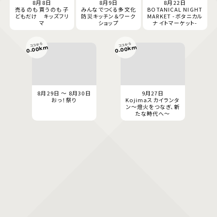
8月8日
8月9日
8月22日
売るのも 買うのも 子
みんなでつくる多文化
BOTANICAL NIGHT
どもだけ キッズフリ
防災キッチン＆ワーク
MARKET -ボタニカル
マ
ショップ
ナイトマーケット-
ココから
ココから
0.00km
0.00km
8月29日 ～ 8月30日
9月27日
おっ！祭り
Kojimaスカイランタ
ン〜燈火をつなぎ、新
たな時代へ〜