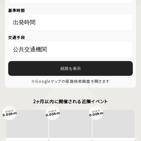
基準時間
交通手段
経路を表示
※Googleマップの経路検索画面を開きます
2ヶ月以内に開催される近隣イベント
ココから
ココから
ココから
0.00km
0.00km
0.00km