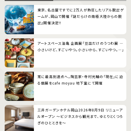
東京、名古屋ですでに2万人が熱狂したリアル脱出ゲ
ームが、岡山で開催 『謎だらけの南極大陸からの脱
出』開催決定!!
アートスペース油亀 企画展「豆皿だけのうつわ展 ―
小さいけど、すごいやつ。小さいから、すごいやつ。―」
常に最高到達点へ。陶芸家・寺村光輔の「現在」に迫
る個展をcafe moyau 地下室にて開催
三井ガーデンホテル岡山2026年8月9日 リニューア
ルオープン 〜ビジネスから観光まで、ゆとりとくつろ
ぎのひとときを〜