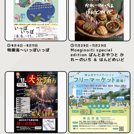
8月6日～8月11日
11月29日～11月29日
明優海〜いっぽいっぽ
Moeginoiti special
edition ぱんとおやつと か
れーのいち ＆ はんどめいど