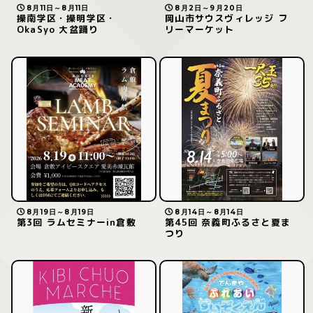
8月11日～8月11日
8月2日～9月20日
操南学区・操明学区・
岡山市サウスヴィレッジ フ
OkaSyo 大盆踊り
リーマーケット
8月19日～8月19日
8月14日～8月14日
第3回 ラムセミナーin倉敷
第45回 奈義町ふるさと夏ま
つり