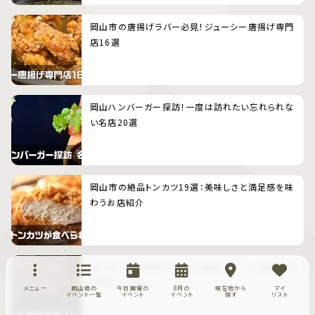
岡山市の唐揚げラバー必見！ジューシー唐揚げ専門
店16選
岡山ハンバーガー探訪！一度は訪れたい忘れられな
い名店20選
岡山市の絶品トンカツ19選：美味しさと満足感を味
わうお店紹介
甘い幸せ！玉野市のケーキ&絶品スイーツ（和菓子＆
洋菓子）11選
メニュー
岡山県の
今日開催の
8月の
現在地から
マイ
イベント一覧
イベント
イベント
探す
リスト