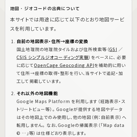
地図・ジオコードの出典について
本サイトでは用途に応じて以下のとおり地図サービ
スを利用しています。
自前の地図表示・住所→座標の変換
国土地理院の地理院タイルおよび住所検索等（
GSI
／
CSIS シンプルジオコーディング実験
）をベースに、 必要
に応じて
OpenCage Geocoding API
を補助的に用い
て住所→座標の取得・整形を行い、当サイトで追記・加
工して掲載しています。
それ以外の地図機能
Google Maps Platform
を利用します（経路表示・ス
トリートビュー等）。 Googleが提供する地図やデータ
はその地図上でのみ使用し、他の地図（例：自前表示）へ
転用しません。 なお、Googleの帰属表示（「Map data
© …」等）は仕様どおり表示します。