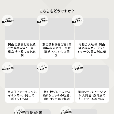
こちらもどうですか？
ココから
ココから
ココから
0.40km
0.56km
0.58km
岡山の歴史と文化遺
夏の訪れを告げる！岡
令和の大改修！岡山
産が集まる場所、岡山
山県最大の渋川海水
県の誇る歴史的ラン
県立博物館で文化体
浴場、いよいよ海開
ドマーク、岡山城に征
験
き！
く
ココから
ココから
ココから
0.98km
1.26km
1.21km
雨の日ウォーキングは
杜の街グレースで体
岡山シティミュージア
イオンモール岡山で、
験するゴッホの軌跡、
ム 大興奮！恐竜展で
ポイントもGET！
動くゴッホ展を鑑賞
過ごす涼しい夏休み！
ココから
ココから
2.42km
4.05km