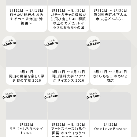
8月11日 ～ 8月18日
8月11日 ～ 8月30日
8月12日 ～ 8月30日
行きたい観光地 おみ
ガチャガチャの機械か
第２回 表町地下古本
やげ市 ～北海道・沖
ら飛び出した400種類
市 丸善どんぶらこ
縄編～
以上のカプセルトイ
小さなおもちゃの国
ココから
ココから
ココから
0.94km
0.58km
0.58km
8月19日
8月21日 ～ 8月22日
8月21日 ～ 8月30日
岡山の農業を楽しく学
岡山理科大学 ワクワ
さくらももこ ゆめいろ
ぶ 食の学校 2026
ク サイエンス 2026
商店
ココから
ココから
ココから
0.94km
0.94km
0.58km
8月22日
8月22日 ～ 8月30日
8月22日
うらじゃしろうちナイ
アートスペース油亀企
One Love Bazaar
ト2026
画展 木ユウコのうつ