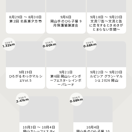
8月29日 ～ 8月30日
9月6日
9月18日 ～ 9月23日
第２回 北長瀬夕方市
岡山手のひら子猫 9
文具♡缶～文具と缶
月保護猫譲渡会
に恋をするときめきが
とまらない空間～
ココから
ココから
ココから
0.00km
0.58km
1.32km
9月19日
9月21日
9月22日 ～ 9月23日
ひろがるわっかマルシ
第6回 岡山レインボ
ルピシア グラン・マル
ェVol.5
ーフェスタ・レインボ
シェ 2026 岡山
ーパレード
ココから
ココから
0.58km
2.41km
10月3日 ～ 10月4日
10月4日
岡山カレーフェスティ
岡山手のひら子猫 10