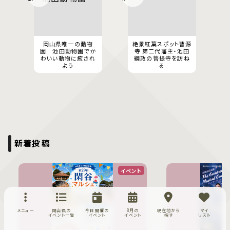
岡山県唯一の動物
絶景紅葉スポット曹源
園 池田動物園でか
寺 第二代藩主・池田
わいい動物に癒され
綱政の菩提寺を訪ね
よう
る
新着投稿
イベント
メニュー
岡山県の
今日開催の
8月の
現在地から
マイ
イベント一覧
イベント
イベント
探す
リスト