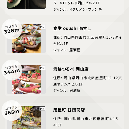
５ NTTクレド岡山ビル２１F
ジャンル: イタリアン・フレンチ
ココから
食堂 osushi おすし
328m
住所: 岡山県岡山市北区磨屋町10-3ダイ
ヤビル1F
ジャンル: 居酒屋
ココから
海鮮つるべ 岡山店
344m
住所: 岡山県岡山市北区磨屋町10-12交
通オアシスビル１F
ジャンル: 居酒屋
ココから
磨屋町 谷田商店
365m
住所: 岡山県岡山市北区磨屋町4-15
4F5F