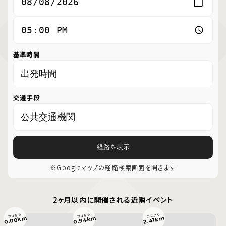
基準時間
交通手段
経路を表示
※Googleマップの経路検索画面を開きます
2ヶ月以内に開催される近隣イベント
ココから
ココから
ココから
0.94km
0.00km
2.41km