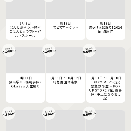
8月9日
8月9日
8月9日
ぱんとおやつ。−時々
てとてマーケット
ぼっけぇ盆踊り！2026
ごはんとクラフト− ＠
in 問屋町
ルネスホール
ココから
ココから
ココから
0.00km
0.00km
0.58km
8月11日
8月11日 ～ 8月12日
8月11日 ～ 8月18日
操南学区・操明学区・
幻想庭園音楽祭
TOKYO MER～走る
OkaSyo 大盆踊り
緊急救命室～ POP
UP STORE 岡山高島
屋（中止になりまし
た）
ココから
ココから
ココから
0.58km
0.58km
0.58km