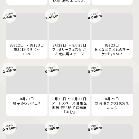
わ展「庭のまばたき」
ココから
ココから
ココから
0.00km
2.41km
2.41km
8月22日 ～ 8月23日
8月22日 ～ 8月23日
8月23日
第31回 うらじゃ
ファミリーフェスタ さ
おとなとこどものマー
2026
ん太広場ステージ
ケット。vol.7
ココから
ココから
ココから
0.20km
0.58km
2.41km
8月23日
8月26日 ～ 8月31日
8月29日
親子みらいフェス
アートスペース油亀企
笠岡港まつり2026花
画展 吉行鮎子絵画展
火大会
「あむ」
ココから
ココから
ココから
0.94km
0.00km
0.00km