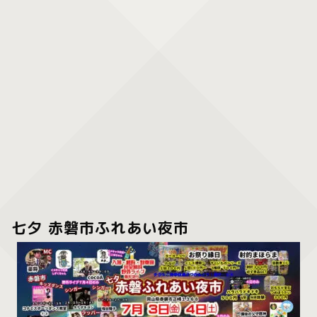
七夕 赤磐市ふれあい夜市