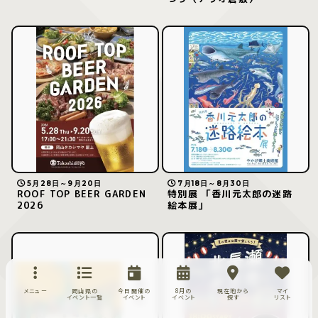
5月28日～9月20日
7月18日～8月30日
ROOF TOP BEER GARDEN
特別展 「香川元太郎の迷路
2026
絵本展」
メニュー
岡山県の
今日開催の
8月の
現在地から
マイ
イベント一覧
イベント
イベント
探す
リスト