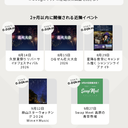
2ヶ月以内に開催される近隣イベント
ココから
ココから
ココから
0.00km
0.00km
0.00km
8月14日
8月15日
8月29日
久世夏祭り リバーサ
ひるぜん花火大会
星降る夜空にキャンド
イドフェスティバル
2026
ル煌く シャンソンライ
2026
ブナイト
ココから
ココから
0.00km
0.00km
9月12日
9月27日
蒜山スターウォッチン
Swap Meet 高原の
グ ２０２６
青空市場
Wine×Music