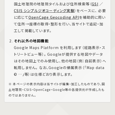
国土地理院の地理院タイルおよび住所検索等（
GSI
／
CSIS シンプルジオコーディング実験
）をベースに、 必要
に応じて
OpenCage Geocoding API
を補助的に用い
て住所→座標の取得・整形を行い、当サイトで追記・加
工して掲載しています。
それ以外の地図機能
Google Maps Platform
を利用します（経路表示・ス
トリートビュー等）。 Googleが提供する地図やデータ
はその地図上でのみ使用し、他の地図（例：自前表示）へ
転用しません。 なお、Googleの帰属表示（「Map data
© …」等）は仕様どおり表示します。
※ 本ページの表示内容は当サイトが編集・加工したものであり、国
土地理院・CSIS・OpenCage・Google等の各提供元が作成したも
のではありません。