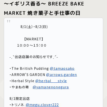
〜イギリス香る〜 BREEZE BAKE
MARKET 焼き菓子と手仕事の日
8/1(土）・8/2(日)
【MARKET】
１０:００〜１５：００
˗ˏˋ出店店舗のお知らせですˎˊ˗
・The British Pudding
@tamaosako
・ARROW’S GARDEN
@arrows.garden
・Herbal Style
@herbal___style
・やまねの塒
@yamanenonegura
8/1限定出店
・トリノネ.
@megu.clover222