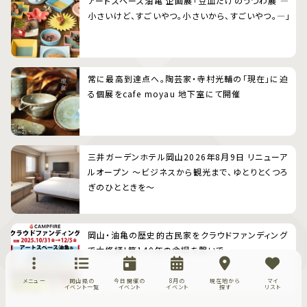
アートスペース油亀 企画展「豆皿だけのうつわ展 ―
小さいけど、すごいやつ。小さいから、すごいやつ。―」
常に最高到達点へ。陶芸家・寺村光輔の「現在」に迫
る個展をcafe moyau 地下室にて開催
三井ガーデンホテル岡山2026年8月9日 リニューア
ルオープン 〜ビジネスから観光まで、ゆとりとくつろ
ぎのひとときを〜
岡山・油亀の歴史的古民家をクラウドファンディング
で大修繕！築140年の命綱を繋いで
メニュー
岡山県の
今日開催の
8月の
現在地から
マイ
イベント一覧
イベント
イベント
探す
リスト