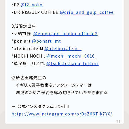
・F2
@f2_yoko
・DRIP&GULP COFFEE
@drip_and_gulp_coffee
8/2限定出店
・⚪︎結市庭.
@enmusubi_ichiba_official2
*pon art
@ponart_mt
*ateliercafe M
@ateliercafe.m_
*MOCHI MOCHI.
@mochi_mochi_0616
*菓子屋 月と花.
@tsuki.to.hana_tottori
◎砂古玉緒先生の
イギリス菓子教室＆アフタヌーンティーは
満席のためご予約を締め切らせていただきます🙇
ー 公式インスタグラムより引用
https://www.instagram.com/p/DaZ66TIk7YX/