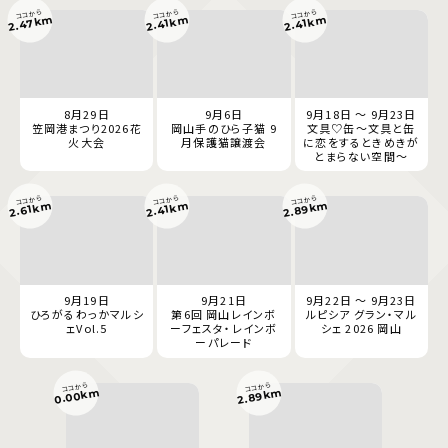
ココから
ココから
ココから
2.47km
2.41km
2.41km
8月29日
9月6日
9月18日 ～ 9月23日
笠岡港まつり2026花
岡山手のひら子猫 9
文具♡缶～文具と缶
火大会
月保護猫譲渡会
に恋をするときめきが
とまらない空間～
ココから
ココから
ココから
2.89km
2.61km
2.41km
9月19日
9月21日
9月22日 ～ 9月23日
ひろがるわっかマルシ
第6回 岡山レインボ
ルピシア グラン・マル
ェVol.5
ーフェスタ・レインボ
シェ 2026 岡山
ーパレード
ココから
ココから
0.00km
2.89km