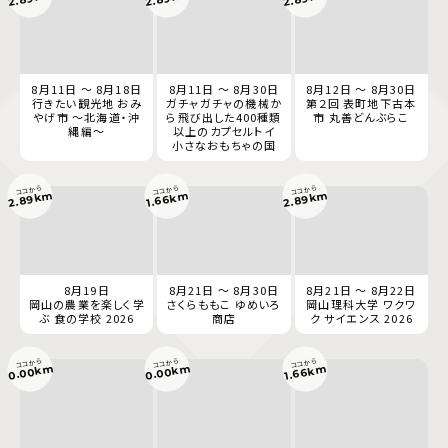
8月11日 ～ 8月18日
8月11日 ～ 8月30日
8月12日 ～ 8月30日
行きたい観光地 おみ
ガチャガチャの機械か
第２回 表町地下古本
やげ市 ～北海道・沖
ら飛び出した400種類
市 丸善どんぶらこ
縄編～
以上のカプセルトイ
小さなおもちゃの国
ココから
ココから
ココから
2.89km
2.89km
1.66km
8月19日
8月21日 ～ 8月30日
8月21日 ～ 8月22日
岡山の農業を楽しく学
さくらももこ ゆめいろ
岡山理科大学 ワクワ
ぶ 食の学校 2026
商店
ク サイエンス 2026
ココから
ココから
ココから
0.00km
0.00km
1.66km