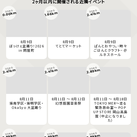
2ヶ月以内に開催される近隣イベント
ココから
ココから
ココから
0.00km
1.66km
2.41km
8月9日
8月9日
8月9日
ぼっけぇ盆踊り！2026
てとてマーケット
ぱんとおやつ。−時々
in 問屋町
ごはんとクラフト− ＠
ルネスホール
ココから
ココから
ココから
2.89km
2.41km
2.41km
8月11日
8月11日 ～ 8月12日
8月11日 ～ 8月18日
操南学区・操明学区・
幻想庭園音楽祭
TOKYO MER～走る
OkaSyo 大盆踊り
緊急救命室～ POP
UP STORE 岡山高島
屋（中止になりまし
た）
ココから
ココから
ココから
2.89km
2.89km
2.89km