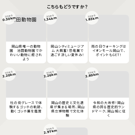
こちらもどうですか？
ココから
ココから
ココから
0.30km
1.34km
1.83km
岡山県唯一の動物
岡山シティミュージア
雨の日ウォーキングは
園 池田動物園でか
ム 大興奮！恐竜展で
イオンモール岡山で、
わいい動物に癒され
過ごす涼しい夏休み！
ポイントもGET！
よう
ココから
ココから
ココから
2.89km
2.20km
2.26km
杜の街グレースで体
岡山の歴史と文化遺
令和の大改修！岡山
験するゴッホの軌跡、
産が集まる場所、岡山
県の誇る歴史的ラン
動くゴッホ展を鑑賞
県立博物館で文化体
ドマーク、岡山城に征
験
く
ココから
2.97km