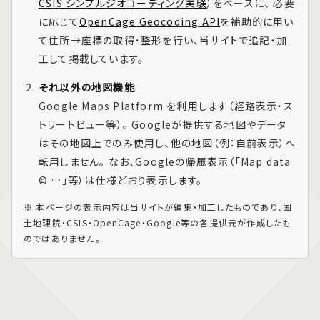
CSIS シンプルジオコーディング実験
）をベースに、 必要
に応じて
OpenCage Geocoding API
を補助的に用い
て住所→座標の取得・整形を行い、当サイトで追記・加
工して掲載しています。
それ以外の地図機能
Google Maps Platform
を利用します（経路表示・ス
トリートビュー等）。 Googleが提供する地図やデータ
はその地図上でのみ使用し、他の地図（例：自前表示）へ
転用しません。 なお、Googleの帰属表示（「Map data
© …」等）は仕様どおり表示します。
※ 本ページの表示内容は当サイトが編集・加工したものであり、国
土地理院・CSIS・OpenCage・Google等の各提供元が作成したも
のではありません。