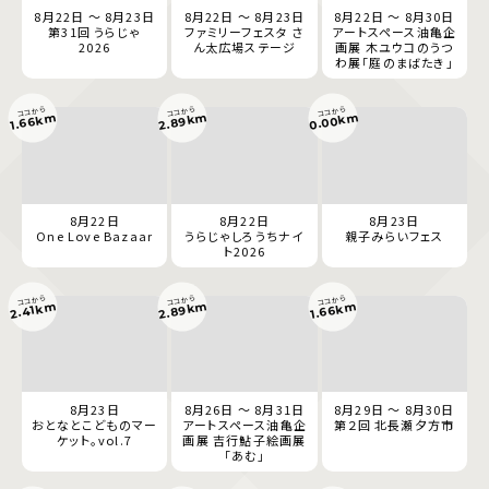
8月22日 ～ 8月23日
8月22日 ～ 8月23日
8月22日 ～ 8月30日
第31回 うらじゃ
ファミリーフェスタ さ
アートスペース油亀企
2026
ん太広場ステージ
画展 木ユウコのうつ
わ展「庭のまばたき」
ココから
ココから
ココから
0.00km
2.89km
1.66km
8月22日
8月22日
8月23日
One Love Bazaar
うらじゃしろうちナイ
親子みらいフェス
ト2026
ココから
ココから
ココから
2.89km
1.66km
2.41km
8月23日
8月26日 ～ 8月31日
8月29日 ～ 8月30日
おとなとこどものマー
アートスペース油亀企
第２回 北長瀬夕方市
ケット。vol.7
画展 吉行鮎子絵画展
「あむ」