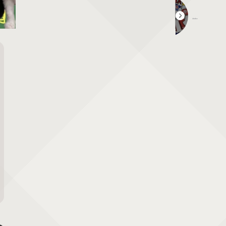
第4回目 あにま～るず YUKATA博