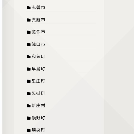
赤磐市
真庭市
美作市
浅口市
和気町
早島町
里庄町
矢掛町
新庄村
鏡野町
勝央町