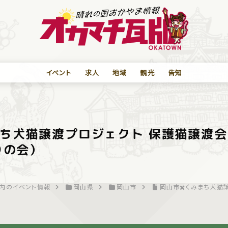
イベント
求人
地域
観光
告知
まち犬猫譲渡プロジェクト 保護猫譲渡会
りの会）
内のイベント情報
岡山県
岡山市
岡山市✖️くみまち犬猫