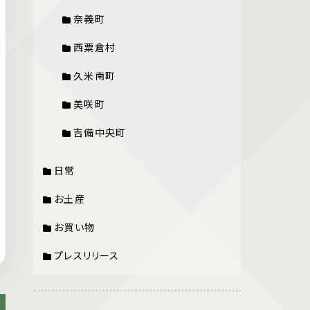
奈義町
西粟倉村
久米南町
美咲町
吉備中央町
日常
お土産
お買い物
プレスリリース