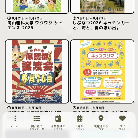
8月21日～8月22日
7月11日～8月23日
岡山理科大学 ワクワク サイ
しぶなつ2026 キッチンカー
エンス 2026
と、海と、夏の思い出。
8月16日～8月16日
8月8日～8月8日
予約不要 保護猫譲渡会（倉
売るのも 買うのも 子どもだ
敷猫まもりの会）
け キッズフリマ
メニュー
岡山県の
今日開催の
8月の
現在地から
マイ
イベント一覧
イベント
イベント
探す
リスト