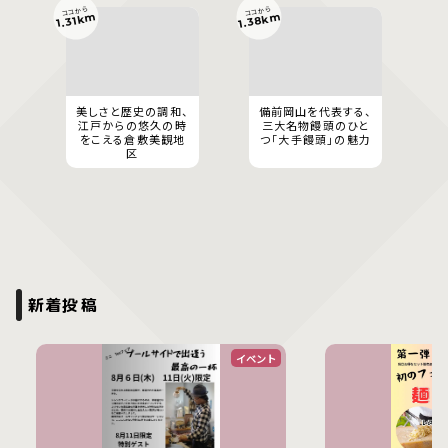
ココから
ココから
1.38km
1.31km
美しさと歴史の調和、
備前岡山を代表する、
江戸からの悠久の時
三大名物饅頭のひと
をこえる倉敷美観地
つ「大手饅頭」の魅力
区
新着投稿
イベント