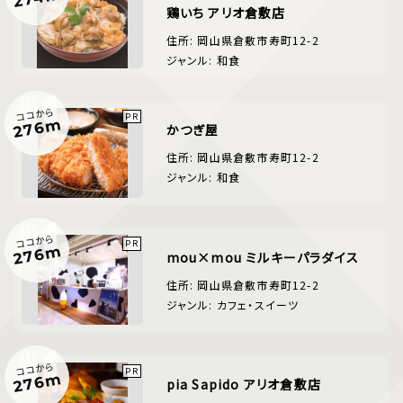
鶏いち アリオ倉敷店
住所: 岡山県倉敷市寿町12-2
ジャンル: 和食
ココから
276m
かつぎ屋
住所: 岡山県倉敷市寿町12-2
ジャンル: 和食
ココから
276m
mou×mou ミルキーパラダイス
住所: 岡山県倉敷市寿町12-2
ジャンル: カフェ・スイーツ
ココから
276m
pia Sapido アリオ倉敷店