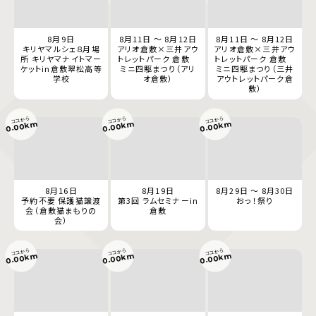
8月9日
8月11日 ～ 8月12日
8月11日 ～ 8月12日
キリヤマルシェ８月場
アリオ倉敷×三井アウ
アリオ倉敷×三井アウ
所 キリヤマナイトマー
トレットパーク 倉敷
トレットパーク 倉敷
ケットin倉敷翠松高等
ミニ四駆まつり（アリ
ミニ四駆まつり（三井
学校
オ倉敷）
アウトレットパーク倉
敷）
ココから
ココから
ココから
0.00km
0.00km
0.00km
8月16日
8月19日
8月29日 ～ 8月30日
予約不要 保護猫譲渡
第3回 ラムセミナーin
おっ！祭り
会（倉敷猫まもりの
倉敷
会）
ココから
ココから
ココから
0.00km
0.00km
0.00km