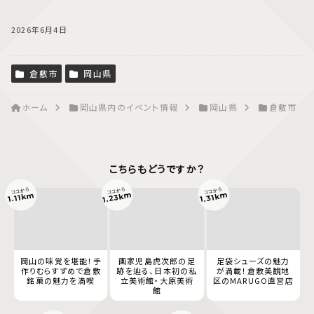
2026年6月4日
倉敷市
岡山県
ホーム
岡山県内のイベント情報
岡山県
倉敷市
こちらもどうですか？
ココから
ココから
ココから
1.23km
1.31km
1.11km
岡山の味覚を堪能！手
画家児島虎次郎の足
足袋シューズの魅力
作りむらすずめで倉敷
跡を辿る、日本初の私
が満載！倉敷美観地
銘菓の魅力を満喫
立美術館・大原美術
区のMARUGO直営店
館