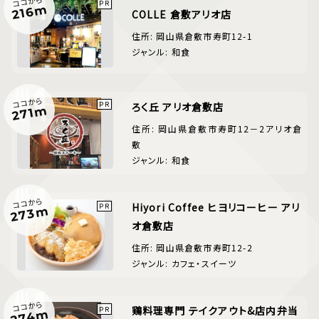
ココから
216m
COLLE 倉敷アリオ店
住所: 岡山県倉敷市寿町12-1
ジャンル: 和食
ココから
ろく丘 アリオ倉敷店
271m
住所: 岡山県倉敷市寿町12－2アリオ倉
敷
ジャンル: 和食
ココから
Hiyori Coffee ヒヨリコーヒー アリ
273m
オ倉敷店
住所: 岡山県倉敷市寿町12-2
ジャンル: カフェ・スイーツ
ココから
鶏料理専門 テイクアウト&店内弁当
274m