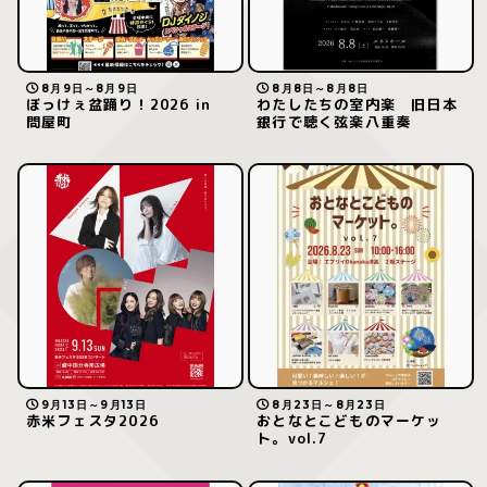
8月9日～8月9日
8月8日～8月8日
ぼっけぇ盆踊り！2026 in
わたしたちの室内楽 旧日本
問屋町
銀行で聴く弦楽八重奏
9月13日～9月13日
8月23日～8月23日
赤米フェスタ2026
おとなとこどものマーケッ
ト。vol.7