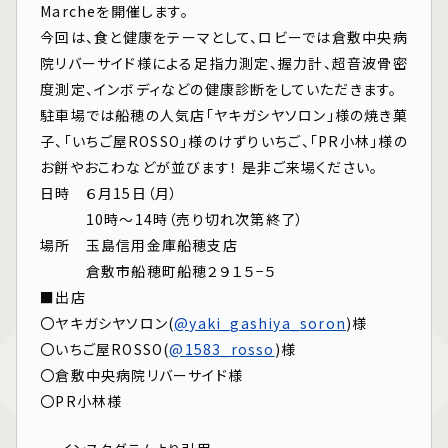
Marcheを開催します。
今回は、食と健康をテーマとして、ロビーでは倉敷中央病
院リバーサイド様による足指力測定、握力計、超音波骨密
度測定、インボディなどの健康診断をしていただきます。
駐車場では船穂の人気店「ヤキガシヤソロン」様の焼き菓
子、「いちご屋ROSSO」様のけずりいちご、「PR小林」様の
お餅やおこわなどが並びます！ 是非ご来場ください。
日時 ６月15日（月）
10時〜14時（売り切れ次第終了）
場所 玉島信用金庫船穂支店
倉敷市船穂町船穂２９１５−５
■出店
〇ヤキガシヤソロン(
@yaki_gashiya_soron
)様
〇いちご屋ROSSO(
@1583_rosso
)様
〇倉敷中央病院リバーサイド様
〇PR小林様