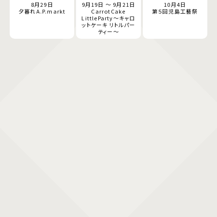
8月29日
9月19日 ～ 9月21日
10月4日
夕暮れA.P.markt
CarrotCake
第５回児島工藝祭
LittleParty～キャロ
ットケーキ リトルパー
ティー～