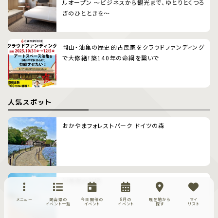
ルオープン 〜ビジネスから観光まで、ゆとりとくつろ
ぎのひとときを〜
岡山・油亀の歴史的古民家をクラウドファンディング
で大修繕！築140年の命綱を繋いで
人気スポット
おかやまフォレストパーク ドイツの森
沙美海水浴場
メニュー
岡山県の
今日開催の
8月の
現在地から
マイ
イベント一覧
イベント
イベント
探す
リスト