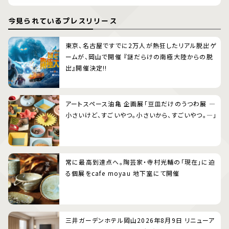
今見られているプレスリリース
東京、名古屋ですでに2万人が熱狂したリアル脱出ゲ
ームが、岡山で開催 『謎だらけの南極大陸からの脱
出』開催決定!!
アートスペース油亀 企画展「豆皿だけのうつわ展 ―
小さいけど、すごいやつ。小さいから、すごいやつ。―」
常に最高到達点へ。陶芸家・寺村光輔の「現在」に迫
る個展をcafe moyau 地下室にて開催
三井ガーデンホテル岡山2026年8月9日 リニューア