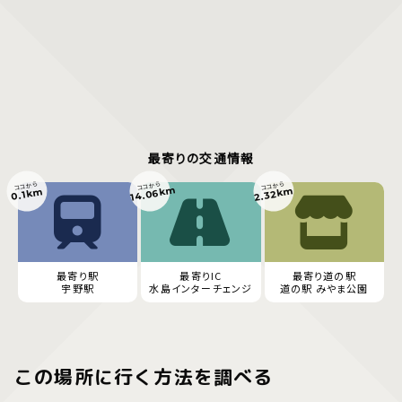
最寄りの交通情報
ココから
ココから
ココから
14.06km
2.32km
0.1km
最寄り駅
最寄りIC
最寄り道の駅
宇野駅
水島インターチェンジ
道の駅 みやま公園
この場所に行く方法を調べる