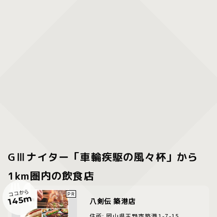
GⅢナイター「車輪疾駆の風々杯」から
1km圏内の飲食店
ココから
145m
八剣伝 築港店
住所: 岡山県玉野市築港１-7-15