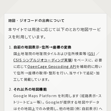
地図・ジオコードの出典について
本サイトでは用途に応じて以下のとおり地図サービ
スを利用しています。
自前の地図表示・住所→座標の変換
国土地理院の地理院タイルおよび住所検索等（
GSI
／
CSIS シンプルジオコーディング実験
）をベースに、 必要
に応じて
OpenCage Geocoding API
を補助的に用い
て住所→座標の取得・整形を行い、当サイトで追記・加
工して掲載しています。
それ以外の地図機能
Google Maps Platform
を利用します（経路表示・ス
トリートビュー等）。 Googleが提供する地図やデータ
はその地図上でのみ使用し、他の地図（例：自前表示）へ