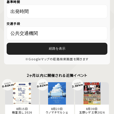
基準時間
交通手段
経路を表示
※Googleマップの経路検索画面を開きます
2ヶ月以内に開催される近隣イベント
ココから
ココから
ココから
0.80km
0.82km
2.59km
8月15日
8月23日
8月30日
精霊流し 2026
ウノマチマルシェ
玉野レゲエ祭2026