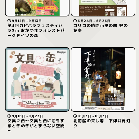
9月12日～9月13日
6月24日～8月26日
第3回カピバラフェスティバ
コリコの時間in里の駅 野の
ラ❓in おかやまフォレストパ
花亭
ークドイツの森
9月18日～9月23日
10月3日～10月3日
文具♡缶～文具と缶に恋をす
北前船の来し港 下津井宵灯
るときめきがとまらない空間
り
～