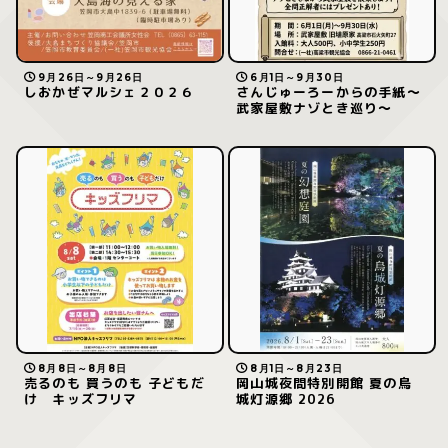
9月26日～9月26日
6月1日～9月30日
しおかぜマルシェ２０２６
さんじゅーろーからの手紙〜
武家屋敷ナゾとき巡り〜
8月8日～8月8日
8月1日～8月23日
売るのも 買うのも 子どもだ
岡山城夜間特別開館 夏の烏
け キッズフリマ
城灯源郷 2026