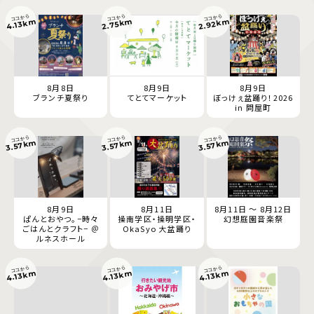
ココから
ココから
ココから
2.92km
2.75km
4.13km
8月8日
8月9日
8月9日
ブランチ夏祭り
てとてマーケット
ぼっけぇ盆踊り！2026
in 問屋町
ココから
ココから
ココから
3.57km
3.57km
3.57km
8月9日
8月11日
8月11日 ～ 8月12日
ぱんとおやつ。−時々
操南学区・操明学区・
幻想庭園音楽祭
ごはんとクラフト− ＠
OkaSyo 大盆踊り
ルネスホール
ココから
ココから
ココから
4.13km
4.13km
4.13km