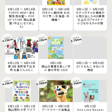
8月11日 ～ 8月18日
8月11日 ～ 8月18日
8月11日 ～ 8月30日
TOKYO MER～走る
行きたい観光地 おみ
ガチャガチャの機械か
緊急救命室～ POP
やげ市 ～北海道・沖
ら飛び出した400種類
UP STORE 岡山高島
縄編～
以上のカプセルトイ
屋（中止になりまし
小さなおもちゃの国
た）
ココから
ココから
ココから
2.75km
4.13km
4.13km
8月12日 ～ 8月30日
8月19日
8月21日 ～ 8月30日
第２回 表町地下古本
岡山の農業を楽しく学
さくらももこ ゆめいろ
市 丸善どんぶらこ
ぶ 食の学校 2026
商店
ココから
ココから
ココから
2.75km
2.75km
4.13km
8月21日 ～ 8月22日
8月22日 ～ 8月30日
8月22日
岡山理科大学 ワクワ
アートスペース油亀企
One Love Bazaar