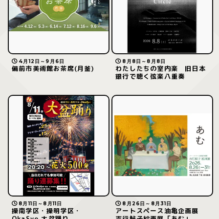
4月12日～9月6日
8月8日～8月8日
備前市美術館お茶席(月釜)
わたしたちの室内楽 旧日本
銀行で聴く弦楽八重奏
8月11日～8月11日
8月26日～8月31日
操南学区・操明学区・
アートスペース油亀企画展
OkaSyo 大盆踊り
吉行鮎子絵画展「あむ」