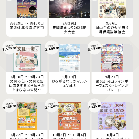
8月29日 ～ 8月30日
8月29日
9月6日
第２回 北長瀬夕方市
笠岡港まつり2026花
岡山手のひら子猫 9
火大会
月保護猫譲渡会
ココから
ココから
ココから
2.49km
3.57km
3.57km
9月18日 ～ 9月23日
9月19日
9月21日
文具♡缶～文具と缶
ひろがるわっかマルシ
第6回 岡山レインボ
に恋をするときめきが
ェVol.5
ーフェスタ・レインボ
とまらない空間～
ーパレード
ココから
ココから
ココから
2.92km
4.13km
4.13km
9月22日 ～ 9月23日
10月3日 ～ 10月4日
10月4日