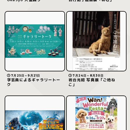
7月25日～9月21日
7月24日～8月30日
学芸員によるギャラリートー
岩合光昭 写真展「ご地ね
ク
こ」