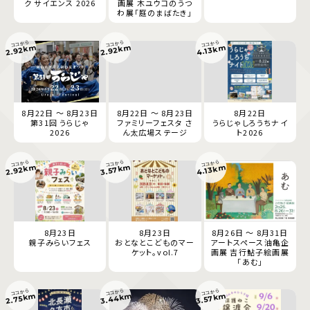
ク サイエンス 2026
画展 木ユウコのうつ
わ展「庭のまばたき」
ココから
ココから
ココから
2.92km
2.92km
4.13km
8月22日 ～ 8月23日
8月22日 ～ 8月23日
8月22日
第31回 うらじゃ
ファミリーフェスタ さ
うらじゃしろうちナイ
2026
ん太広場ステージ
ト2026
ココから
ココから
ココから
2.92km
3.57km
4.13km
8月23日
8月23日
8月26日 ～ 8月31日
親子みらいフェス
おとなとこどものマー
アートスペース油亀企
ケット。vol.7
画展 吉行鮎子絵画展
「あむ」
ココから
ココから
ココから
3.44km
2.75km
3.57km