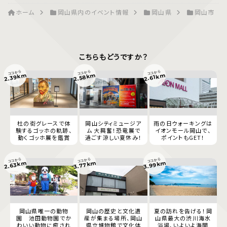
ホーム
岡山県内のイベント情報
岡山県
岡山市
こちらもどうですか？
ココから
ココから
ココから
2.39km
2.58km
2.61km
杜の街グレースで体
岡山シティミュージア
雨の日ウォーキングは
験するゴッホの軌跡、
ム 大興奮！恐竜展で
イオンモール岡山で、
動くゴッホ展を鑑賞
過ごす涼しい夏休み！
ポイントもGET！
ココから
ココから
ココから
3.77km
3.99km
2.63km
岡山県唯一の動物
岡山の歴史と文化遺
夏の訪れを告げる！岡
園 池田動物園でか
産が集まる場所、岡山
山県最大の渋川海水
わいい動物に癒され
県立博物館で文化体
浴場、いよいよ海開