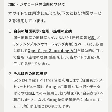
地図・ジオコードの出典について
本サイトでは用途に応じて以下のとおり地図サービ
スを利用しています。
自前の地図表示・住所→座標の変換
国土地理院の地理院タイルおよび住所検索等（
GSI
／
CSIS シンプルジオコーディング実験
）をベースに、 必要
に応じて
OpenCage Geocoding API
を補助的に用い
て住所→座標の取得・整形を行い、当サイトで追記・加
工して掲載しています。
それ以外の地図機能
Google Maps Platform
を利用します（経路表示・ス
トリートビュー等）。 Googleが提供する地図やデータ
はその地図上でのみ使用し、他の地図（例：自前表示）へ
転用しません。 なお、Googleの帰属表示（「Map data
© …」等）は仕様どおり表示します。