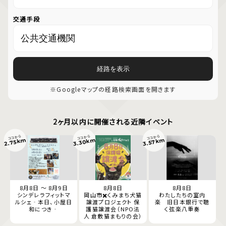
交通手段
経路を表示
※Googleマップの経路検索画面を開きます
2ヶ月以内に開催される近隣イベント
ココから
ココから
ココから
3.30km
2.75km
3.57km
8月8日 ～ 8月9日
8月8日
8月8日
シンデレラフィットマ
岡山市✖️くみまち犬猫
わたしたちの室内
ルシェ‐本日、小屋日
譲渡プロジェクト 保
楽 旧日本銀行で聴
和につき‐
護猫譲渡会（NPO法
く弦楽八重奏
人 倉敷猫まもりの会）