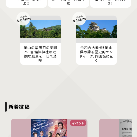
よう
験
き！
ココから
ココから
4.04km
4.13km
岡山の紫陽花の楽園
令和の大改修！岡山
へ！吉備津神社の壮
県の誇る歴史的ラン
観な風景を一日で満
ドマーク、岡山城に征
喫
く
新着投稿
イベント