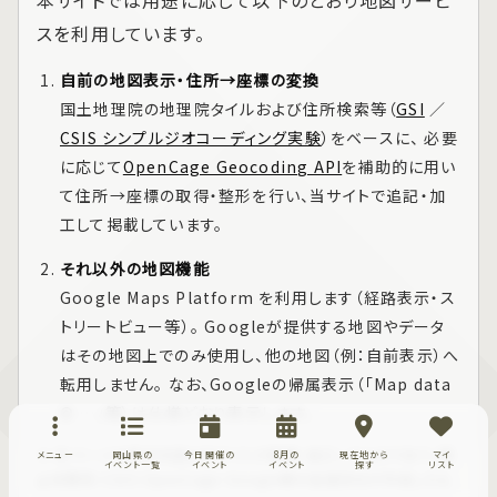
スを利用しています。
自前の地図表示・住所→座標の変換
国土地理院の地理院タイルおよび住所検索等（
GSI
／
CSIS シンプルジオコーディング実験
）をベースに、 必要
に応じて
OpenCage Geocoding API
を補助的に用い
て住所→座標の取得・整形を行い、当サイトで追記・加
工して掲載しています。
それ以外の地図機能
Google Maps Platform
を利用します（経路表示・ス
トリートビュー等）。 Googleが提供する地図やデータ
はその地図上でのみ使用し、他の地図（例：自前表示）へ
転用しません。 なお、Googleの帰属表示（「Map data
© …」等）は仕様どおり表示します。
※ 本ページの表示内容は当サイトが編集・加工したものであり、国
メニュー
岡山県の
今日開催の
8月の
現在地から
マイ
イベント一覧
イベント
イベント
探す
リスト
土地理院・CSIS・OpenCage・Google等の各提供元が作成したも