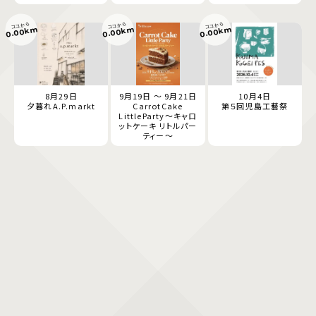
ココから
ココから
ココから
0.00km
0.00km
0.00km
8月29日
9月19日 ～ 9月21日
10月4日
夕暮れA.P.markt
CarrotCake
第５回児島工藝祭
LittleParty～キャロ
ットケーキ リトルパー
ティー～