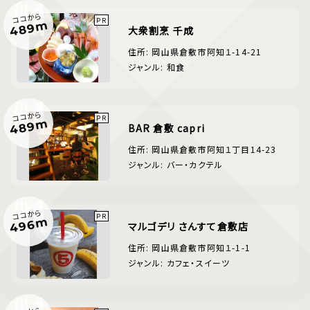
ココから
489m
大衆割烹 千成
住所: 岡山県倉敷市阿知１-14-21
ジャンル: 和食
ココから
489m
BAR 倉敷 capri
住所: 岡山県倉敷市阿知１丁目14-23
ジャンル: バー・カクテル
ココから
496m
マルゴデリ さんすて倉敷店
住所: 岡山県倉敷市阿知１-1-1
ジャンル: カフェ・スイーツ