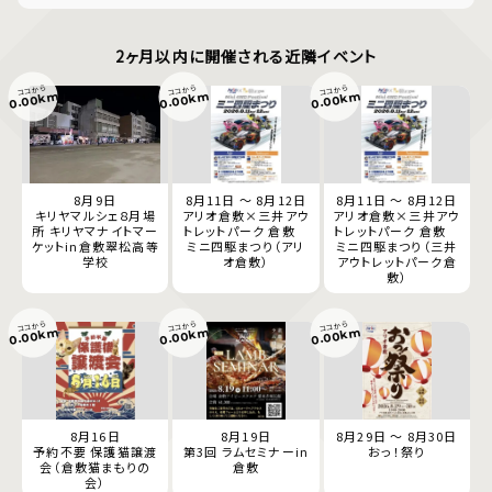
2ヶ月以内に開催される近隣イベント
ココから
ココから
ココから
0.00km
0.00km
0.00km
8月9日
8月11日 ～ 8月12日
8月11日 ～ 8月12日
キリヤマルシェ８月場
アリオ倉敷×三井アウ
アリオ倉敷×三井アウ
所 キリヤマナイトマー
トレットパーク 倉敷
トレットパーク 倉敷
ケットin倉敷翠松高等
ミニ四駆まつり（アリ
ミニ四駆まつり（三井
学校
オ倉敷）
アウトレットパーク倉
敷）
ココから
ココから
ココから
0.00km
0.00km
0.00km
8月16日
8月19日
8月29日 ～ 8月30日
予約不要 保護猫譲渡
第3回 ラムセミナーin
おっ！祭り
会（倉敷猫まもりの
倉敷
会）