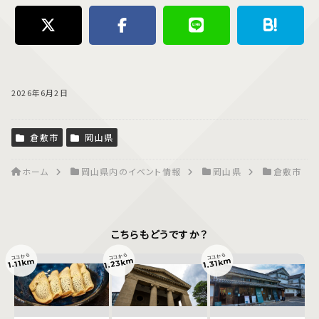
2026年6月2日
倉敷市
岡山県
ホーム
岡山県内のイベント情報
岡山県
倉敷市
こちらもどうですか？
ココから
ココから
ココから
1.23km
1.31km
1.11km