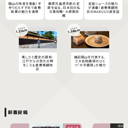
岡山の味覚を堪能！手
画家児島虎次郎の足
足袋シューズの魅力
作りむらすずめで倉敷
跡を辿る、日本初の私
が満載！倉敷美観地
銘菓の魅力を満喫
立美術館・大原美術
区のMARUGO直営店
館
ココから
ココから
1.38km
1.31km
美しさと歴史の調和、
備前岡山を代表する、
江戸からの悠久の時
三大名物饅頭のひと
をこえる倉敷美観地
つ「大手饅頭」の魅力
区
新着投稿
イベント