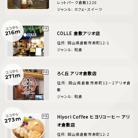
レットパーク倉敷1220
ジャンル: カフェ・スイーツ
ココから
216m
COLLE 倉敷アリオ店
住所: 岡山県倉敷市寿町12-1
ジャンル: 和食
ココから
ろく丘 アリオ倉敷店
271m
住所: 岡山県倉敷市寿町12－2アリオ倉
敷
ジャンル: 和食
ココから
Hiyori Coffee ヒヨリコーヒー アリ
273m
オ倉敷店
住所: 岡山県倉敷市寿町12-2