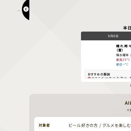
漱石ロードマルシェ～夕涼み会と縁日～
本
8月8日
晴れ時々
（雷）
降水確率 
最高35°C
最低--°C
できるだけ外出を避け、
は冷房を。
夜も蒸し暑く過ごしづらい
や冷房を。
速乾素材、麻などの涼
地、半袖、薄手の羽織物
A
対策）、帽子、日傘、冷感
ムがオススメ。 朝晩には
※
帽子、薄手の羽織物（
策）を検討してください。
ビール好きの方 / グルメを楽しむ
対象者