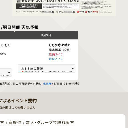
日/明日開催 天気予報
8月9日
くもり
くもり時々晴れ
降水確率 10%
20%
最高34°C
最低27°C
できるだけ外出を避け、屋内で
屋内で
は冷房を。
夜も蒸し暑く過ごしづらい。換気
観測地点：岡山県南部
データ提供：
気象庁
（8月8日 11:00発表）
。換気
や冷房を。
速乾素材、麻などの涼しい生
しい生
地、半袖、薄手の羽織物（冷房
（冷房
対策）、帽子、日傘、冷感アイテ
Iによるイベント要約
アイテ
ムがオススメ。 朝晩には、日傘、
、日傘、
帽子、薄手の羽織物（冷房対
読み飛ばしても構いません
冷房対
策）を検討してください。
方 / 家族連 / 友人・グループで訪れる方