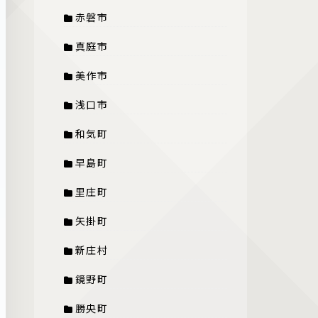
赤磐市
真庭市
美作市
浅口市
和気町
早島町
里庄町
矢掛町
新庄村
鏡野町
勝央町