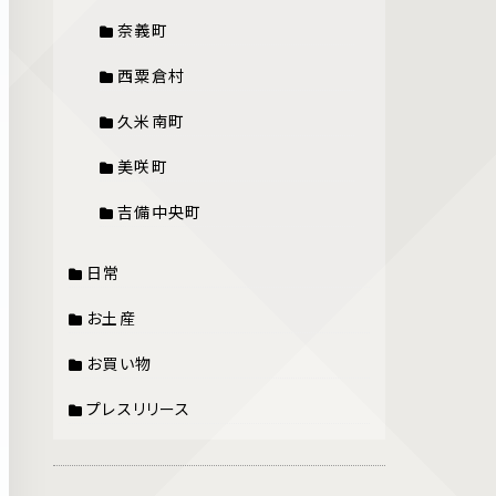
奈義町
西粟倉村
久米南町
美咲町
吉備中央町
日常
お土産
お買い物
プレスリリース