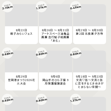
ココから
ココから
ココから
0.45km
2.10km
1.37km
8月23日
8月26日 ～ 8月31日
8月29日 ～ 8月30日
親子みらいフェス
アートスペース油亀企
第２回 北長瀬夕方市
画展 吉行鮎子絵画展
「あむ」
ココから
ココから
ココから
0.68km
0.80km
0.80km
8月29日
9月6日
9月18日 ～ 9月23日
笠岡港まつり2026花
岡山手のひら子猫 9
文具♡缶～文具と缶
火大会
月保護猫譲渡会
に恋をするときめきが
とまらない空間～
ココから
ココから
ココから
0.69km
0.80km
1.37km