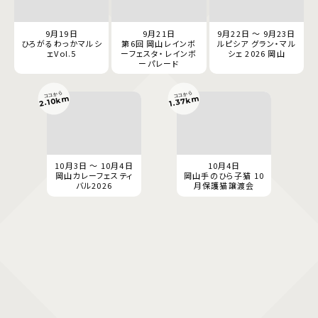
9月19日
9月21日
9月22日 ～ 9月23日
ひろがるわっかマルシ
第6回 岡山レインボ
ルピシア グラン・マル
ェVol.5
ーフェスタ・レインボ
シェ 2026 岡山
ーパレード
ココから
ココから
2.10km
1.37km
10月3日 ～ 10月4日
10月4日
岡山カレーフェスティ
岡山手のひら子猫 10
バル2026
月保護猫譲渡会