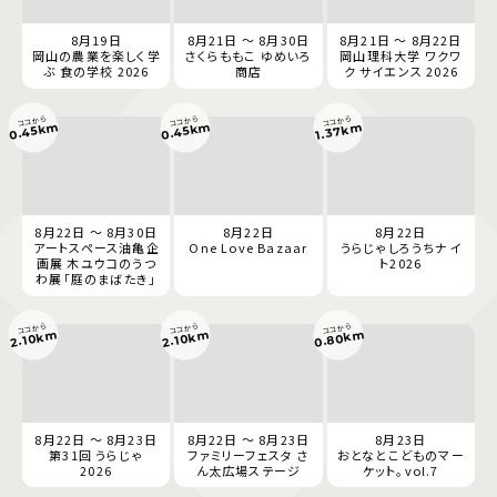
8月19日
8月21日 ～ 8月30日
8月21日 ～ 8月22日
岡山の農業を楽しく学
さくらももこ ゆめいろ
岡山理科大学 ワクワ
ぶ 食の学校 2026
商店
ク サイエンス 2026
ココから
ココから
ココから
0.45km
0.45km
1.37km
8月22日 ～ 8月30日
8月22日
8月22日
アートスペース油亀企
One Love Bazaar
うらじゃしろうちナイ
画展 木ユウコのうつ
ト2026
わ展「庭のまばたき」
ココから
ココから
ココから
0.80km
2.10km
2.10km
8月22日 ～ 8月23日
8月22日 ～ 8月23日
8月23日
第31回 うらじゃ
ファミリーフェスタ さ
おとなとこどものマー
2026
ん太広場ステージ
ケット。vol.7