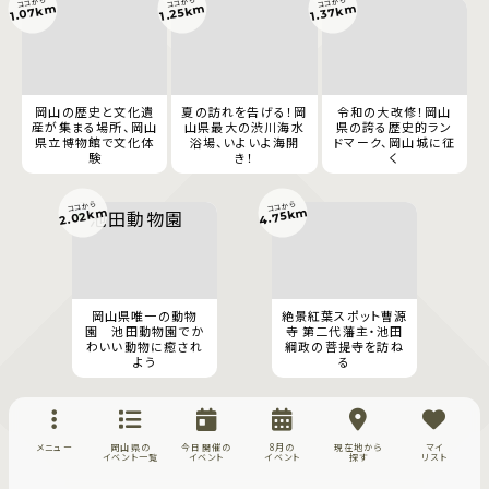
ココから
ココから
ココから
1.07km
1.37km
1.25km
岡山の歴史と文化遺
夏の訪れを告げる！岡
令和の大改修！岡山
産が集まる場所、岡山
山県最大の渋川海水
県の誇る歴史的ラン
県立博物館で文化体
浴場、いよいよ海開
ドマーク、岡山城に征
験
き！
く
ココから
ココから
4.75km
2.02km
岡山県唯一の動物
絶景紅葉スポット曹源
園 池田動物園でか
寺 第二代藩主・池田
わいい動物に癒され
綱政の菩提寺を訪ね
よう
る
メニュー
岡山県の
今日開催の
8月の
現在地から
マイ
イベント一覧
イベント
イベント
探す
リスト