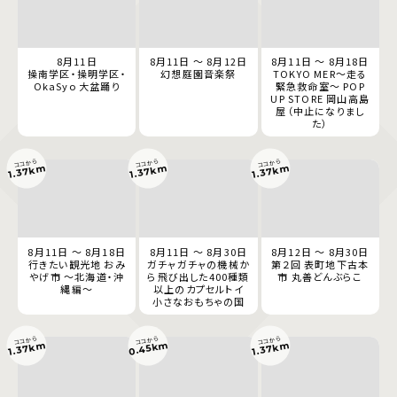
8月11日
8月11日 ～ 8月12日
8月11日 ～ 8月18日
操南学区・操明学区・
幻想庭園音楽祭
TOKYO MER～走る
OkaSyo 大盆踊り
緊急救命室～ POP
UP STORE 岡山高島
屋（中止になりまし
た）
ココから
ココから
ココから
1.37km
1.37km
1.37km
8月11日 ～ 8月18日
8月11日 ～ 8月30日
8月12日 ～ 8月30日
行きたい観光地 おみ
ガチャガチャの機械か
第２回 表町地下古本
やげ市 ～北海道・沖
ら飛び出した400種類
市 丸善どんぶらこ
縄編～
以上のカプセルトイ
小さなおもちゃの国
ココから
ココから
ココから
0.45km
1.37km
1.37km