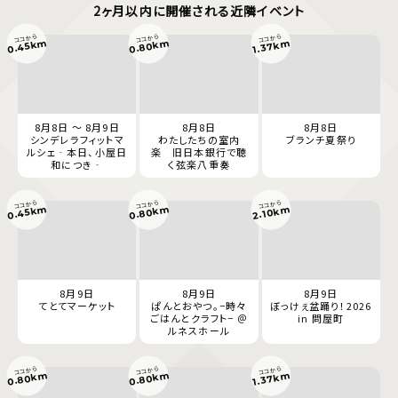
2ヶ月以内に開催される近隣イベント
ココから
ココから
ココから
0.80km
0.45km
1.37km
8月8日 ～ 8月9日
8月8日
8月8日
シンデレラフィットマ
わたしたちの室内
ブランチ夏祭り
ルシェ‐本日、小屋日
楽 旧日本銀行で聴
和につき‐
く弦楽八重奏
ココから
ココから
ココから
0.80km
0.45km
2.10km
8月9日
8月9日
8月9日
てとてマーケット
ぱんとおやつ。−時々
ぼっけぇ盆踊り！2026
ごはんとクラフト− ＠
in 問屋町
ルネスホール
ココから
ココから
ココから
0.80km
0.80km
1.37km