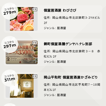
ココから
個室居酒屋 わびさび
279m
住所: 岡山県岡山市北区錦町3-2YAビル
2F
ジャンル: 居酒屋
ココから
錦町個室酒膳ゲンヤハナレ別邸
297m
住所: 岡山県岡山市北区錦町３－８ 赤
松ビル２F
ジャンル: 居酒屋
ココから
岡山平和町 個室居酒屋かざみどり
311m
住所: 岡山県岡山市北区平和町7－18岡
本ビル1F
ジャンル: 居酒屋