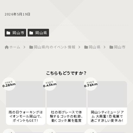
2026年5月19日
岡山市
岡山県
ホーム
岡山県内のイベント情報
岡山県
岡山市
こちらもどうですか？
ココから
ココから
ココから
0.43km
0.76km
0.28km
雨の日ウォーキングは
杜の街グレースで体
岡山シティミュージア
イオンモール岡山で、
験するゴッホの軌跡、
ム 大興奮！恐竜展で
ポイントもGET！
動くゴッホ展を鑑賞
過ごす涼しい夏休み！