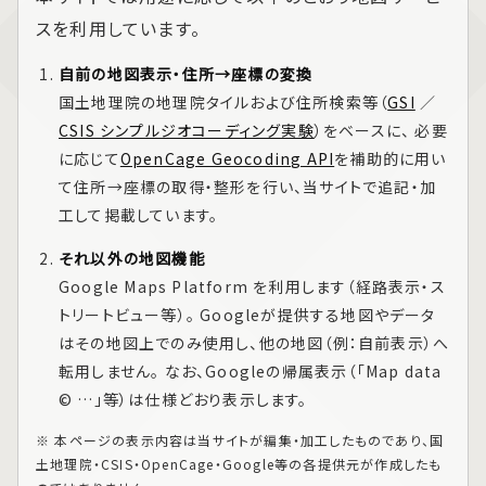
スを利用しています。
自前の地図表示・住所→座標の変換
国土地理院の地理院タイルおよび住所検索等（
GSI
／
CSIS シンプルジオコーディング実験
）をベースに、 必要
に応じて
OpenCage Geocoding API
を補助的に用い
て住所→座標の取得・整形を行い、当サイトで追記・加
工して掲載しています。
それ以外の地図機能
Google Maps Platform
を利用します（経路表示・ス
トリートビュー等）。 Googleが提供する地図やデータ
はその地図上でのみ使用し、他の地図（例：自前表示）へ
転用しません。 なお、Googleの帰属表示（「Map data
© …」等）は仕様どおり表示します。
※ 本ページの表示内容は当サイトが編集・加工したものであり、国
土地理院・CSIS・OpenCage・Google等の各提供元が作成したも