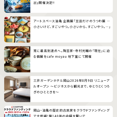
出』開催決定!!
アートスペース油亀 企画展「豆皿だけのうつわ展 ―
小さいけど、すごいやつ。小さいから、すごいやつ。―」
常に最高到達点へ。陶芸家・寺村光輔の「現在」に迫
る個展をcafe moyau 地下室にて開催
三井ガーデンホテル岡山2026年8月9日 リニューア
ルオープン 〜ビジネスから観光まで、ゆとりとくつろ
ぎのひとときを〜
岡山・油亀の歴史的古民家をクラウドファンディング
で大修繕！築140年の命綱を繋いで