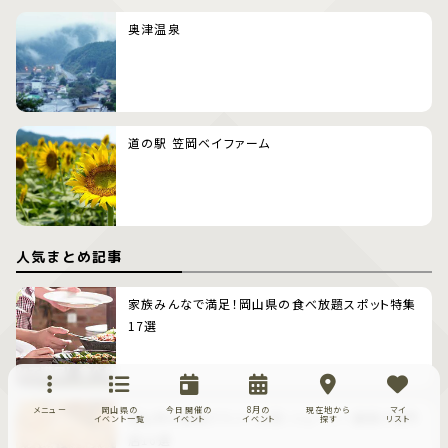
奥津温泉
道の駅 笠岡ベイファーム
人気まとめ記事
家族みんなで満足！岡山県の食べ放題スポット特集
17選
メニュー
岡山県の
今日開催の
8月の
現在地から
マイ
岡山市の唐揚げラバー必見！ジューシー唐揚げ専門
イベント一覧
イベント
イベント
探す
リスト
店16選