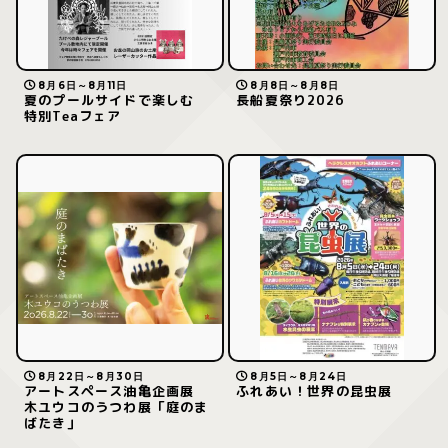
8月6日～8月11日
8月8日～8月8日
夏のプールサイドで楽しむ
長船夏祭り2026
特別Teaフェア
8月22日～8月30日
8月5日～8月24日
アートスペース油亀企画展
ふれあい！世界の昆虫展
木ユウコのうつわ展「庭のま
ばたき」