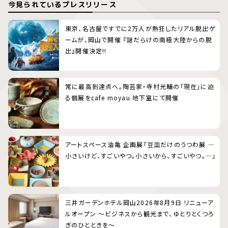
今見られているプレスリリース
東京、名古屋ですでに2万人が熱狂したリアル脱出ゲ
ームが、岡山で開催 『謎だらけの南極大陸からの脱
出』開催決定!!
常に最高到達点へ。陶芸家・寺村光輔の「現在」に迫
る個展をcafe moyau 地下室にて開催
アートスペース油亀 企画展「豆皿だけのうつわ展 ―
小さいけど、すごいやつ。小さいから、すごいやつ。―」
三井ガーデンホテル岡山2026年8月9日 リニューア
ルオープン 〜ビジネスから観光まで、ゆとりとくつろ
ぎのひとときを〜