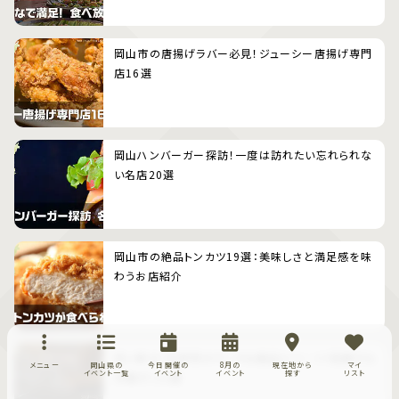
岡山市の唐揚げラバー必見！ジューシー唐揚げ専門
店16選
岡山ハンバーガー探訪！一度は訪れたい忘れられな
い名店20選
岡山市の絶品トンカツ19選：美味しさと満足感を味
わうお店紹介
甘い幸せ！玉野市のケーキ&絶品スイーツ（和菓子＆
メニュー
岡山県の
今日開催の
8月の
現在地から
マイ
イベント一覧
イベント
イベント
探す
リスト
洋菓子）11選