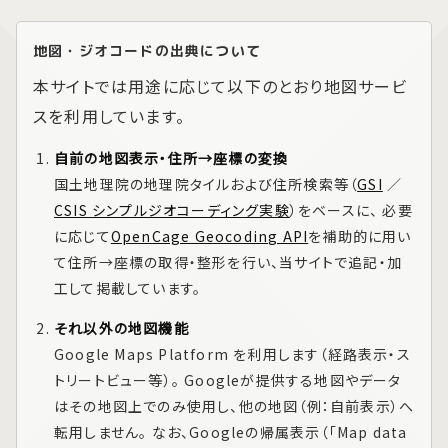
地図・ジオコードの出典について
本サイトでは用途に応じて以下のとおり地図サービ
スを利用しています。
自前の地図表示・住所→座標の変換
国土地理院の地理院タイルおよび住所検索等（
GSI
／
CSIS シンプルジオコーディング実験
）をベースに、 必要
に応じて
OpenCage Geocoding API
を補助的に用い
て住所→座標の取得・整形を行い、当サイトで追記・加
工して掲載しています。
それ以外の地図機能
Google Maps Platform
を利用します（経路表示・ス
トリートビュー等）。 Googleが提供する地図やデータ
はその地図上でのみ使用し、他の地図（例：自前表示）へ
転用しません。 なお、Googleの帰属表示（「Map data