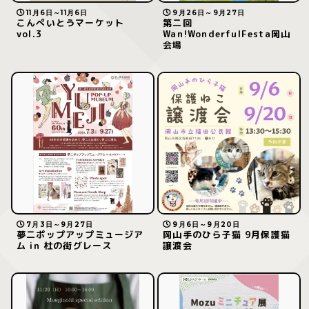
11月6日～11月6日
9月26日～9月27日
こんぺいとうマーケット
第二回
vol.3
Wan!WonderfulFesta岡山
会場
7月3日～9月27日
9月6日～9月20日
夢二ポップアップミュージア
岡山手のひら子猫 9月保護猫
ム in 杜の街グレース
譲渡会