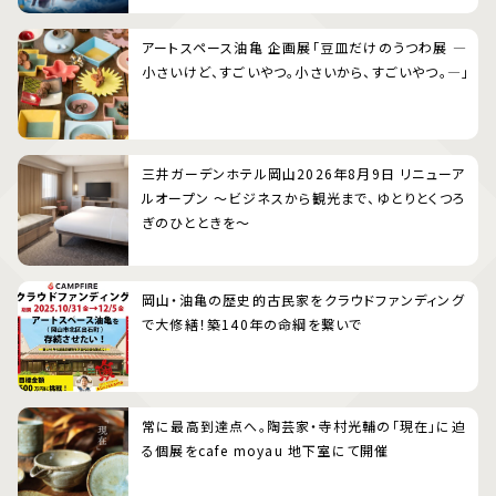
アートスペース油亀 企画展「豆皿だけのうつわ展 ―
小さいけど、すごいやつ。小さいから、すごいやつ。―」
三井ガーデンホテル岡山2026年8月9日 リニューア
ルオープン 〜ビジネスから観光まで、ゆとりとくつろ
ぎのひとときを〜
岡山・油亀の歴史的古民家をクラウドファンディング
で大修繕！築140年の命綱を繋いで
常に最高到達点へ。陶芸家・寺村光輔の「現在」に迫
る個展をcafe moyau 地下室にて開催