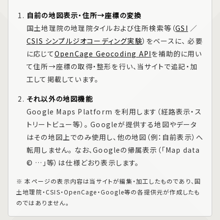
自前の地図表示・住所→座標の変換
国土地理院の地理院タイルおよび住所検索等（
GSI
／
CSIS シンプルジオコーディング実験
）をベースに、 必要
に応じて
OpenCage Geocoding API
を補助的に用い
て住所→座標の取得・整形を行い、当サイトで追記・加
工して掲載しています。
それ以外の地図機能
Google Maps Platform
を利用します（経路表示・ス
トリートビュー等）。 Googleが提供する地図やデータ
はその地図上でのみ使用し、他の地図（例：自前表示）へ
転用しません。 なお、Googleの帰属表示（「Map data
© …」等）は仕様どおり表示します。
※ 本ページの表示内容は当サイトが編集・加工したものであり、国
土地理院・CSIS・OpenCage・Google等の各提供元が作成したも
のではありません。