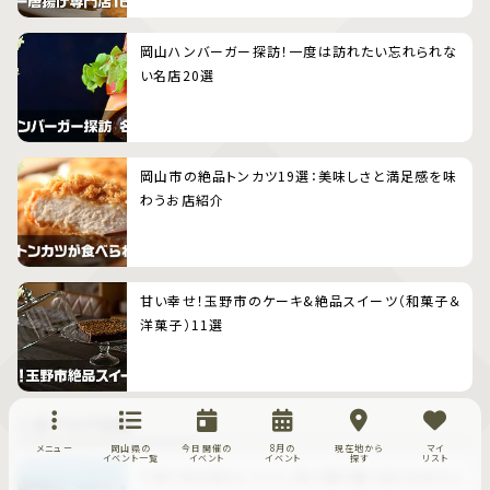
岡山ハンバーガー探訪！一度は訪れたい忘れられな
い名店20選
岡山市の絶品トンカツ19選：美味しさと満足感を味
わうお店紹介
甘い幸せ！玉野市のケーキ&絶品スイーツ（和菓子＆
洋菓子）11選
人気ブログ記事
メニュー
岡山県の
今日開催の
8月の
現在地から
マイ
イベント一覧
イベント
イベント
探す
リスト
牛窓で咲き誇るヒマワリ、段々畑が織り成す日本のエ