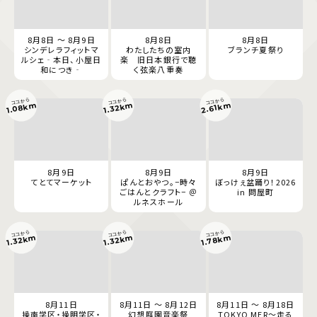
8月8日 ～ 8月9日
8月8日
8月8日
シンデレラフィットマ
わたしたちの室内
ブランチ夏祭り
ルシェ‐本日、小屋日
楽 旧日本銀行で聴
和につき‐
く弦楽八重奏
ココから
ココから
ココから
1.08km
2.61km
1.32km
8月9日
8月9日
8月9日
てとてマーケット
ぱんとおやつ。−時々
ぼっけぇ盆踊り！2026
ごはんとクラフト− ＠
in 問屋町
ルネスホール
ココから
ココから
ココから
1.78km
1.32km
1.32km
8月11日
8月11日 ～ 8月12日
8月11日 ～ 8月18日
操南学区・操明学区・
幻想庭園音楽祭
TOKYO MER～走る