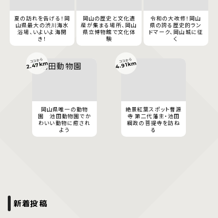
夏の訪れを告げる！岡
岡山の歴史と文化遺
令和の大改修！岡山
山県最大の渋川海水
産が集まる場所、岡山
県の誇る歴史的ラン
浴場、いよいよ海開
県立博物館で文化体
ドマーク、岡山城に征
き！
験
く
ココから
ココから
2.47km
4.91km
岡山県唯一の動物
絶景紅葉スポット曹源
園 池田動物園でか
寺 第二代藩主・池田
わいい動物に癒され
綱政の菩提寺を訪ね
よう
る
新着投稿