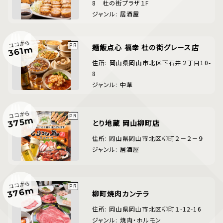
8 杜の街プラザ１F
ジャンル: 居酒屋
ココから
麺飯点心 福幸 杜の街グレース店
361m
住所: 岡山県岡山市北区下石井２丁目10-
8
ジャンル: 中華
ココから
375m
とり地蔵 岡山柳町店
住所: 岡山県岡山市北区柳町２－２－９
ジャンル: 居酒屋
ココから
376m
柳町焼肉カンテラ
住所: 岡山県岡山市北区柳町１-12-16
ジャンル: 焼肉・ホルモン