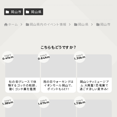
岡山市
岡山県
ホーム
岡山県内のイベント情報
岡山県
岡山市
こちらもどうですか？
ココから
ココから
ココから
0.84km
0.41km
1.30km
杜の街グレースで体
雨の日ウォーキングは
岡山シティミュージア
験するゴッホの軌跡、
イオンモール岡山で、
ム 大興奮！恐竜展で
動くゴッホ展を鑑賞
ポイントもGET！
過ごす涼しい夏休み！
ココから
ココから
ココから
1.67km
1.78km
1.58km