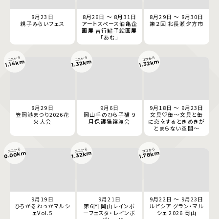
8月23日
8月26日 ～ 8月31日
8月29日 ～ 8月30日
親子みらいフェス
アートスペース油亀企
第２回 北長瀬夕方市
画展 吉行鮎子絵画展
「あむ」
ココから
ココから
ココから
1.32km
1.32km
1.14km
8月29日
9月6日
9月18日 ～ 9月23日
笠岡港まつり2026花
岡山手のひら子猫 9
文具♡缶～文具と缶
火大会
月保護猫譲渡会
に恋をするときめきが
とまらない空間～
ココから
ココから
ココから
0.00km
1.78km
1.32km
9月19日
9月21日
9月22日 ～ 9月23日
ひろがるわっかマルシ
第6回 岡山レインボ
ルピシア グラン・マル
ェVol.5
ーフェスタ・レインボ
シェ 2026 岡山