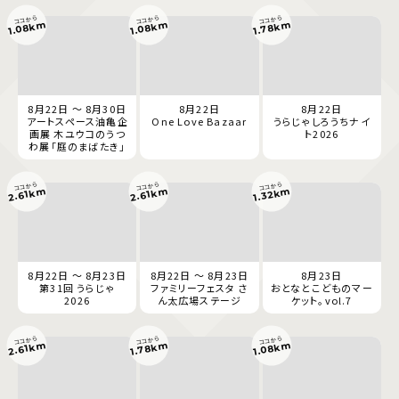
ココから
ココから
ココから
1.08km
1.08km
1.78km
8月22日 ～ 8月30日
8月22日
8月22日
アートスペース油亀企
One Love Bazaar
うらじゃしろうちナイ
画展 木ユウコのうつ
ト2026
わ展「庭のまばたき」
ココから
ココから
ココから
2.61km
2.61km
1.32km
8月22日 ～ 8月23日
8月22日 ～ 8月23日
8月23日
第31回 うらじゃ
ファミリーフェスタ さ
おとなとこどものマー
2026
ん太広場ステージ
ケット。vol.7
ココから
ココから
ココから
1.78km
1.08km
2.61km