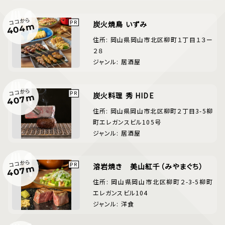
ココから
炭火焼鳥 いずみ
404m
住所: 岡山県岡山市北区柳町１丁目１３ー
２８
ジャンル: 居酒屋
ココから
炭火料理 秀 HIDE
407m
住所: 岡山県岡山市北区柳町２丁目3-5柳
町エレガンスビル105号
ジャンル: 居酒屋
ココから
溶岩焼き 美山紅千（みやまぐち）
407m
住所: 岡山県岡山市北区柳町２-3-5柳町
エレガンスビル104
ジャンル: 洋食