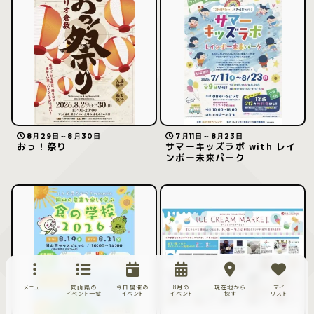
8月29日～8月30日
7月11日～8月23日
おっ！祭り
サマーキッズラボ with レイ
ンボー未来パーク
メニュー
岡山県の
今日開催の
8月の
現在地から
マイ
イベント一覧
イベント
イベント
探す
リスト