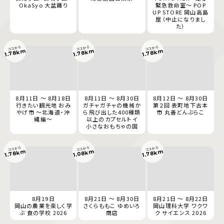
OkaSyo 大盆踊り
緊急救命室～ POP
UP STORE 岡山高島
屋（中止になりまし
た）
ココから
ココから
ココから
1.78km
1.78km
1.78km
8月11日 ～ 8月18日
8月11日 ～ 8月30日
8月12日 ～ 8月30日
行きたい観光地 おみ
ガチャガチャの機械か
第２回 表町地下古本
やげ市 ～北海道・沖
ら飛び出した400種類
市 丸善どんぶらこ
縄編～
以上のカプセルトイ
小さなおもちゃの国
ココから
ココから
ココから
1.78km
1.08km
1.78km
8月19日
8月21日 ～ 8月30日
8月21日 ～ 8月22日
岡山の農業を楽しく学
さくらももこ ゆめいろ
岡山理科大学 ワクワ
ぶ 食の学校 2026
商店
ク サイエンス 2026