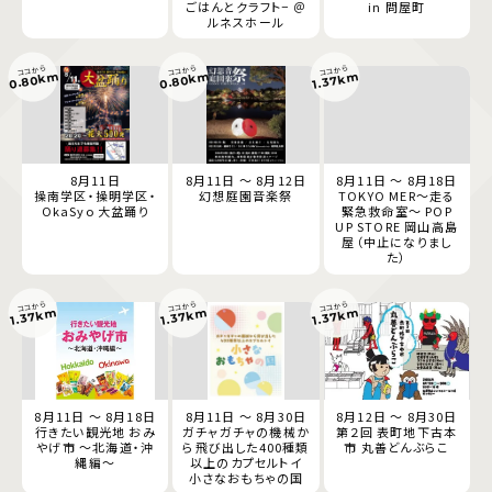
ごはんとクラフト− ＠
in 問屋町
ルネスホール
ココから
ココから
ココから
0.80km
0.80km
1.37km
8月11日
8月11日 ～ 8月12日
8月11日 ～ 8月18日
操南学区・操明学区・
幻想庭園音楽祭
TOKYO MER～走る
OkaSyo 大盆踊り
緊急救命室～ POP
UP STORE 岡山高島
屋（中止になりまし
た）
ココから
ココから
ココから
1.37km
1.37km
1.37km
8月11日 ～ 8月18日
8月11日 ～ 8月30日
8月12日 ～ 8月30日
行きたい観光地 おみ
ガチャガチャの機械か
第２回 表町地下古本
やげ市 ～北海道・沖
ら飛び出した400種類
市 丸善どんぶらこ
縄編～
以上のカプセルトイ
小さなおもちゃの国