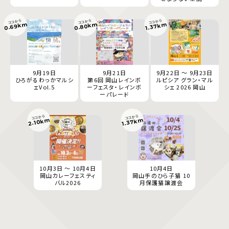
ココから
ココから
ココから
0.69km
0.80km
1.37km
9月19日
9月21日
9月22日 ～ 9月23日
ひろがるわっかマルシ
第6回 岡山レインボ
ルピシア グラン・マル
ェVol.5
ーフェスタ・レインボ
シェ 2026 岡山
ーパレード
ココから
ココから
2.10km
1.37km
10月3日 ～ 10月4日
10月4日
岡山カレーフェスティ
岡山手のひら子猫 10
バル2026
月保護猫譲渡会