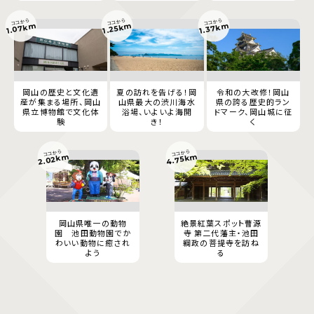
ココから
ココから
ココから
1.07km
1.37km
1.25km
岡山の歴史と文化遺
夏の訪れを告げる！岡
令和の大改修！岡山
産が集まる場所、岡山
山県最大の渋川海水
県の誇る歴史的ラン
県立博物館で文化体
浴場、いよいよ海開
ドマーク、岡山城に征
験
き！
く
ココから
ココから
4.75km
2.02km
岡山県唯一の動物
絶景紅葉スポット曹源
園 池田動物園でか
寺 第二代藩主・池田
わいい動物に癒され
綱政の菩提寺を訪ね
よう
る