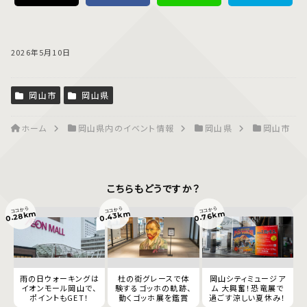
2026年5月10日
岡山市
岡山県
ホーム
岡山県内のイベント情報
岡山県
岡山市
こちらもどうですか？
ココから
ココから
ココから
0.43km
0.76km
0.28km
雨の日ウォーキングは
杜の街グレースで体
岡山シティミュージア
イオンモール岡山で、
験するゴッホの軌跡、
ム 大興奮！恐竜展で
ポイントもGET！
動くゴッホ展を鑑賞
過ごす涼しい夏休み！