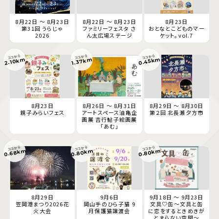
8月22日 ～ 8月23日
8月22日 ～ 8月23日
8月23日
第31回 うらじゃ
ファミリーフェスタ さ
おとなとこどものマー
2026
ん太広場ステージ
ケット。vol.7
ココから
ココから
ココから
0.45km
2.10km
1.37km
8月23日
8月26日 ～ 8月31日
8月29日 ～ 8月30日
親子みらいフェス
アートスペース油亀企
第２回 北長瀬夕方市
画展 吉行鮎子絵画展
「あむ」
ココから
ココから
ココから
0.68km
0.80km
0.80km
8月29日
9月6日
9月18日 ～ 9月23日
笠岡港まつり2026花
岡山手のひら子猫 9
文具♡缶～文具と缶
火大会
月保護猫譲渡会
に恋をするときめきが
とまらない空間～