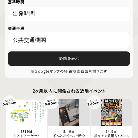
基準時間
交通手段
経路を表示
※Googleマップの経路検索画面を開きます
2ヶ月以内に開催される近隣イベント
ココから
ココから
ココから
0.80km
0.45km
2.10km
8月9日
8月9日
8月9日
てとてマーケット
ぱんとおやつ。−時々
ぼっけぇ盆踊り！2026