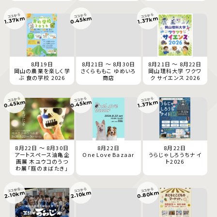
ココから
ココから
ココから
0.45km
1.37km
1.37km
8月19日
8月21日 ～ 8月30日
8月21日 ～ 8月22日
岡山の農業を楽しく学
さくらももこ ゆめいろ
岡山理科大学 ワクワ
ぶ 食の学校 2026
商店
ク サイエンス 2026
ココから
ココから
ココから
0.45km
0.45km
1.37km
8月22日 ～ 8月30日
8月22日
8月22日
アートスペース油亀企
One Love Bazaar
うらじゃしろうちナイ
画展 木ユウコのうつ
ト2026
わ展「庭のまばたき」
ココから
ココから
ココから
0.80km
2.10km
2.10km