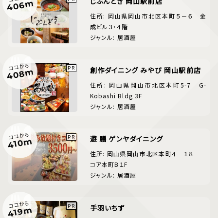
じぶんどき 岡山駅前店
406m
住所: 岡山県岡山市北区本町５－６ 金
成ビル３・４階
ジャンル: 居酒屋
ココから
創作ダイニング みやび 岡山駅前店
408m
住所: 岡山県岡山市北区本町5-7 G-
Kobashi Bldg 3F
ジャンル: 居酒屋
ココから
遊 膳 ゲンヤダイニング
410m
住所: 岡山県岡山市北区本町４－１８
コア本町B１F
ジャンル: 居酒屋
ココから
手羽いちず
419m