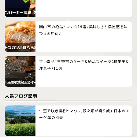
岡山市の絶品トンカツ19選：美味しさと満足感を味
わうお店紹介
甘い幸せ！玉野市のケーキ&絶品スイーツ（和菓子＆
洋菓子）11選
人気ブログ記事
牛窓で咲き誇るヒマワリ、段々畑が織り成す日本のエ
ーゲ海の風景