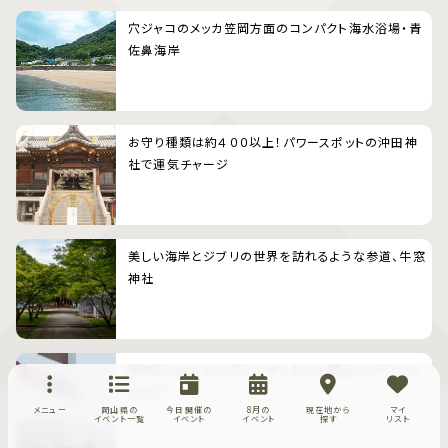
穴ジャコのメッカ笠岡方面のコンパクト海水浴場・青
佐鼻海岸
お守り種類は約４００以上！パワースポットの沖田神
社で運気チャージ
美しい海岸とジブリの世界を訪れるような参道、牛窓
神社
雨の日ウォーキングはイオンモール岡山で、ポイント
もGET！
メニュー
岡山県の
今日開催の
8月の
現在地から
マイ
イベント一覧
イベント
イベント
探す
リスト