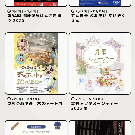
8月8日～8月8日
7月23日～8月24日
第64回 湯原温泉はんざき祭
てんまや ふれあい すいぞく
り 2026
えん
7月11日～8月30日
7月1日～9月30日
つちやあゆみ 木のアート展
倉敷アフタヌーンティー
2026 夏