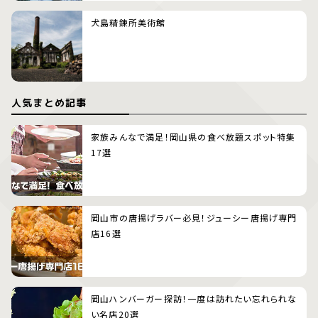
犬島精錬所美術館
人気まとめ記事
家族みんなで満足！岡山県の食べ放題スポット特集
17選
岡山市の唐揚げラバー必見！ジューシー唐揚げ専門
店16選
岡山ハンバーガー探訪！一度は訪れたい忘れられな
い名店20選