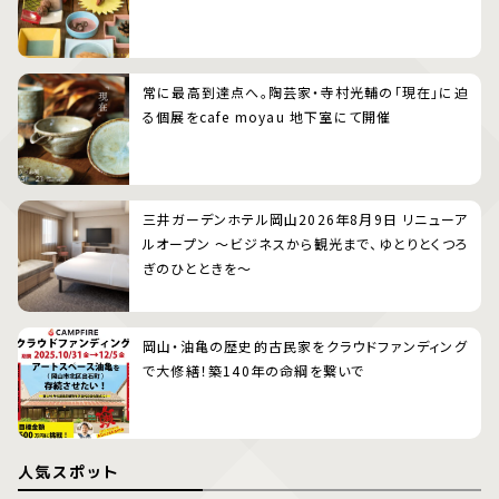
常に最高到達点へ。陶芸家・寺村光輔の「現在」に迫
る個展をcafe moyau 地下室にて開催
三井ガーデンホテル岡山2026年8月9日 リニューア
ルオープン 〜ビジネスから観光まで、ゆとりとくつろ
ぎのひとときを〜
岡山・油亀の歴史的古民家をクラウドファンディング
で大修繕！築140年の命綱を繋いで
人気スポット