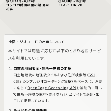
6月24日～8月26日
10月11日～10月11日
コリコの時間in里の駅 野の
STARS ON 26
花亭
地図・ジオコードの出典について
本サイトでは用途に応じて以下のとおり地図サービ
スを利用しています。
自前の地図表示・住所→座標の変換
国土地理院の地理院タイルおよび住所検索等（
GSI
／
CSIS シンプルジオコーディング実験
）をベースに、 必要
に応じて
OpenCage Geocoding API
を補助的に用い
て住所→座標の取得・整形を行い、当サイトで追記・加
工して掲載しています。
それ以外の地図機能