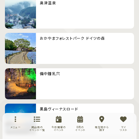
奥津温泉
おかやまフォレストパーク ドイツの森
備中鐘乳穴
黒島ヴィーナスロード
メニュー
岡山県の
今日開催の
8月の
現在地から
マイ
イベント一覧
イベント
イベント
探す
リスト