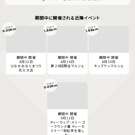
期間中に開催される近隣イベント
ココから
ココから
ココから
0.00km
1.88km
1.88km
期間中 開催
期間中 開催
期間中 開催
8月13日
8月16日
8月30日
ひなせみなとまつり
第２９回閑谷マルシェ
キッズランマルシェ
花火大会
ココから
0.00km
期間中 開催
9月12日
ティーカップ・メリーゴ
ーラウンド展 ティーセ
ミナー「和紅茶を楽し
む」