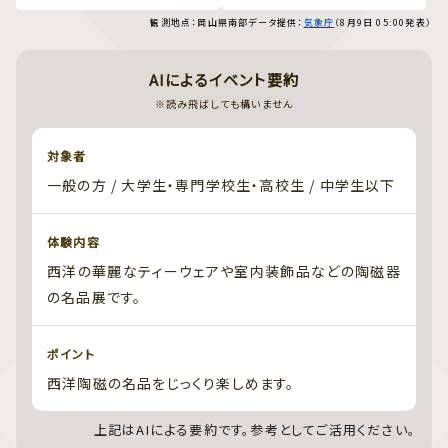
では冷房を。
夜も蒸し暑く過ごしづらい。
観測地点：岡山県南部
データ提供：
気象庁
（8月9日 05:00発表）
夜も蒸し暑く過ごしづらい。
換気や冷房を。
換気や冷房を。
速乾素材、麻などの涼しい生
速乾素材、麻などの涼しい生
地、半袖、薄手の羽織物（冷
地、半袖、薄手の羽織物（冷
房対策）、帽子、日傘、冷感ア
AIによるイベント要約
房対策）、帽子、日傘、冷感ア
イテムがオススメ。 朝晩に
イテムがオススメ。 朝晩に
は、日傘、帽子、薄手の羽織
※読み飛ばしても構いません
は、日傘、帽子、薄手の羽織
物（冷房対策）を検討してく
物（冷房対策）を検討してく
ださい。
ださい。
対象者
一般の方 / 大学生・専門学校生・高校生 / 中学生以下
体験内容
西洋の華麗なティーウェアや室内装飾品などの陶磁器
の名品展です。
ポイント
西洋陶磁の名品をじっくり楽しめます。
上記はAIによる要約です。参考としてご活用ください。