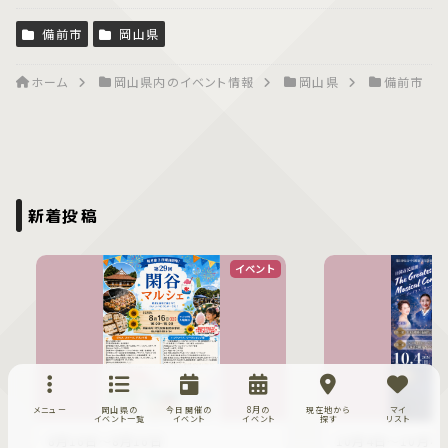
備前市
岡山県
ホーム
岡山県内のイベント情報
岡山県
備前市
新着投稿
イベント
メニュー
岡山県の
今日開催の
8月の
現在地から
マイ
イベント一覧
イベント
イベント
探す
リスト
8月16日〜8月16日
10月4日〜10月4