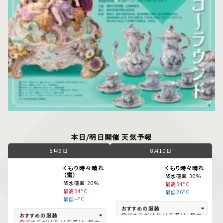
本日/明日開催 天気予報
8月9日
8月10日
くもり時々晴れ
くもり時々晴れ
（雷）
降水確率 30%
降水確率 20%
最高34°C
最高34°C
最低26°C
最低--°C
できるだけ外出を避け、屋内
できるだけ外出を避け、屋内
では冷房を。